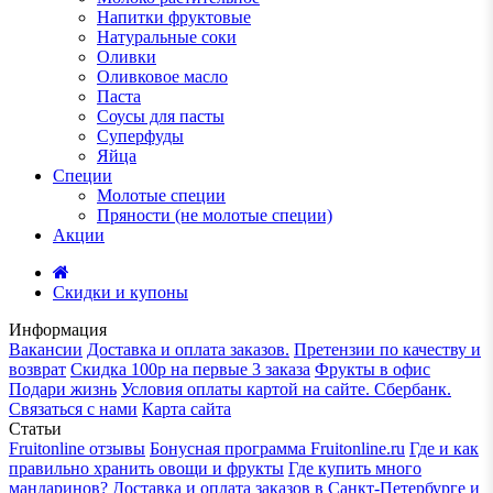
Напитки фруктовые
Натуральные соки
Оливки
Оливковое масло
Паста
Соусы для пасты
Суперфуды
Яйца
Специи
Молотые специи
Пряности (не молотые специи)
Акции
Скидки и купоны
Информация
Вакансии
Доставка и оплата заказов.
Претензии по качеству и
возврат
Скидка 100р на первые 3 заказа
Фрукты в офис
Подари жизнь
Условия оплаты картой на сайте. Сбербанк.
Связаться с нами
Карта сайта
Статьи
Fruitonline отзывы
Бонусная программа Fruitonline.ru
Где и как
правильно хранить овощи и фрукты
Где купить много
мандаринов?
Доставка и оплата заказов в Санкт-Петербурге и