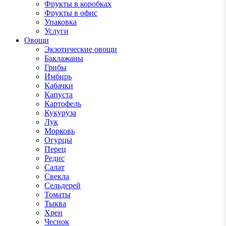
Фрукты в коробках
Фрукты в офис
Упаковка
Услуги
Овощи
Экзотические овощи
Баклажаны
Грибы
Имбирь
Кабачки
Капуста
Картофель
Кукуруза
Лук
Морковь
Огурцы
Перец
Редис
Салат
Свекла
Сельдерей
Томаты
Тыква
Хрен
Чеснок