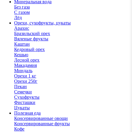
Минеральная вода
Без газа
С газом
Лёд
Орехи, сухофрукты, цукаты
Арахис
Бразильский орех
Вяленые фрукты
Каштан
Кедровый орех
Кешью
Лесной орех
Макадамия
Миндаль
Орехи 1 кг
Орехи 250г
Пекан
Семечки
Сухофрукты
Фисташки
Цукаты
Полезная еда
Консервированные овощи
Консервированные фрукты
Кофе