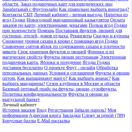
области.
Заказ подарочных карт для юридических лиц
Зарабатывай с Фрутонлайн
Как правильно выбрать виноград?
Контакты СБП
Личный кабинет - личная выгода.
Напитки из
ягод Годжи
Новогодний мандариновый калькулятор
Оплата
заказов по карте, электронными деньгами
Польза ягод Годжи
при холецистите
Помощь
Поставщик фруктов, овощей для
гостиниц, отелей, домов отдыха.
Реквизиты
Скидки и купоны
Снижение уровня сахара в крови с помощью ягод Годжи
Сравнение сортов яблок по содержанию сахара и плотности
мякоти
Срок хранения фруктов и овощей
Финики и их
магические свойста
Фрукты овощи ресторанам
Электронная
подарочная карта.
Яблоки и похудение
Ягоды Годжи
доставим бесплатно
О проекте Фрут - онлайн
Обработка
персональных данных
Условия и соглашения
Фрукты и овощи
оптом.
Как выращивают манго?
Как выбрать ананас?
Как
выбрать мандарины?
Сезон клубники в Москве и области
Базовый оптовый прайс на фрукты, овощи, сухофрукты.
Политика конфиденциальности
Фрукты и овощи на
выпускной банкет
Личный кабинет
История заказов
Вход
Регистрация
Забыли пароль?
Моя
информация
Адресная книга
Закладки
Слежу за ценой (789)
Бонусные баллы
E-Mail рассылка