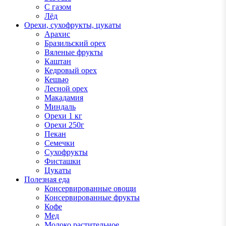
С газом
Лёд
Орехи, сухофрукты, цукаты
Арахис
Бразильский орех
Вяленые фрукты
Каштан
Кедровый орех
Кешью
Лесной орех
Макадамия
Миндаль
Орехи 1 кг
Орехи 250г
Пекан
Семечки
Сухофрукты
Фисташки
Цукаты
Полезная еда
Консервированные овощи
Консервированные фрукты
Кофе
Мед
Молоко растительное