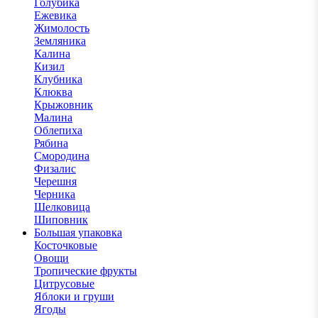
Голубика
Ежевика
Жимолость
Земляника
Калина
Кизил
Клубника
Клюква
Крыжовник
Малина
Облепиха
Рябина
Смородина
Физалис
Черешня
Черника
Шелковица
Шиповник
Большая упаковка
Косточковые
Овощи
Тропические фрукты
Цитрусовые
Яблоки и груши
Ягоды