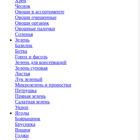
Хрен
Чеснок
Овощи в ассортименте
Овощи очищенные
Овощи органик
Овощные палочки
Соленья
Зелень
Базилик
Ботва
Горох и фасоль
Зелень для консерваций
Зелень суповая
Листья
Лук зеленый
Микрозелень и проростки
Петрушка
Пряная зелень
Салатная зелень
Укроп
Ягоды
Боярышник
Брусника
Вишня
Годжи