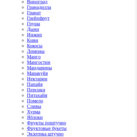
Виноград
Гранадилла
Гранат
Грейпфрут
Груша
Дыни
Инжир
Киви
Кокосы
Лимоны
Манго
Мангостин
Мандарины
Маракуйя
Нектарин
Папайя
Персики
Питахайя
Помело
Сливы
Хурма
Яблоки
Фрукты поштучно
Фруктовые букеты
Экзотика штучно