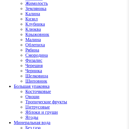
Жимолость
Земляника
Калина
Кизил
Клубника
Клюква
Крыжовник
Малина
Облепиха
Рябина
Смородина
Физалис
Черешня
Черника
Шелковица
Шиповник
Большая упаковка
Косточковые
Овощи
Тропические фрукты
Цитрусовые
Яблоки и груши
Ягоды
Минеральная вода
Без газа