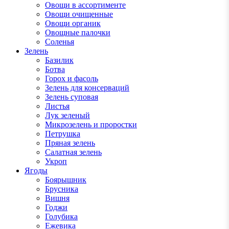
Овощи в ассортименте
Овощи очищенные
Овощи органик
Овощные палочки
Соленья
Зелень
Базилик
Ботва
Горох и фасоль
Зелень для консерваций
Зелень суповая
Листья
Лук зеленый
Микрозелень и проростки
Петрушка
Пряная зелень
Салатная зелень
Укроп
Ягоды
Боярышник
Брусника
Вишня
Годжи
Голубика
Ежевика