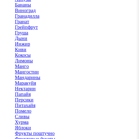
Бананы
Виноград
Гранадилла
Гранат
Грейпфрут
Груша
Дыни
Инжир
Киви
Кокосы
Лимоны
Манго
Мангостин
Мандарины
Маракуйя
Нектарин
Папайя
Персики
Питахайя
Помело
Сливы
Хурма
Яблоки
Фрукты поштучно
Фруктовые букеты