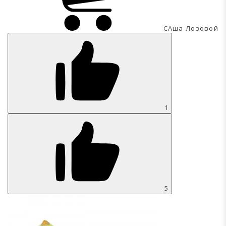
САша Лозовой
1
5