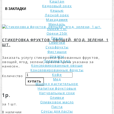
Каштан
Кедровый орех
В ЗАКЛАДКИ
Кешью
Лесной орех
Макадамия
Миндаль
Орехи 1 кг
Орехи 250г
Пекан
СТИКЕРОВКА ФРУКТОВ, ОВОЩЕЙ, ЯГОД, ЗЕЛЕНИ, 1
Семечки
ШТ.
Сухофрукты
Фисташки
Цукаты
Заказать услугу стикеровки фасованных фруктов,
Полезная еда
овощей, ягод, зелени, орехов. Цена указана за
Консервированные овощи
нанесен..
Консервированные фрукты
Кофе
Количество
Мед
КУПИТЬ
Молоко растительное
Напитки фруктовые
Натуральные соки
1р.
Оливки
Оливковое масло
за 1 шт.
Паста
Соусы для пасты
В наличии