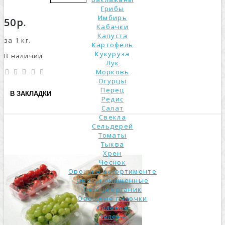
Грибы
Имбирь
50р.
Кабачки
Капуста
за 1 кг.
Картофель
Кукуруза
В наличии
Лук
Морковь
Огурцы
Перец
В ЗАКЛАДКИ
Редис
Салат
Свекла
Сельдерей
Томаты
Тыква
Хрен
Чеснок
Овощи в ассортименте
Овощи очищенные
Овощи органик
Овощные палочки
Соленья
Зелень