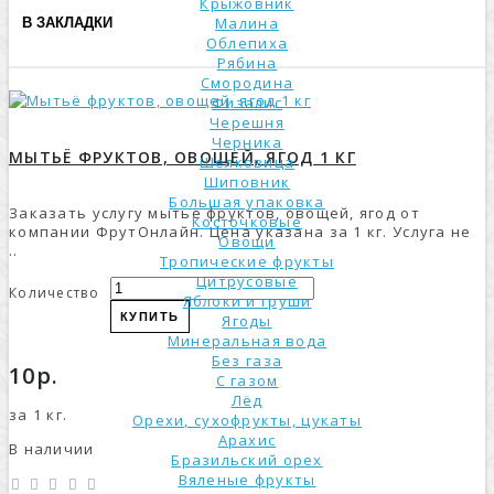
Крыжовник
Малина
В ЗАКЛАДКИ
Облепиха
Рябина
Смородина
Физалис
Черешня
Черника
МЫТЬЁ ФРУКТОВ, ОВОЩЕЙ, ЯГОД 1 КГ
Шелковица
Шиповник
Большая упаковка
Заказать услугу мытье фруктов, овощей, ягод от
Косточковые
компании ФрутОнлайн. Цена указана за 1 кг. Услуга не
Овощи
..
Тропические фрукты
Цитрусовые
Количество
Яблоки и груши
КУПИТЬ
Ягоды
Минеральная вода
Без газа
10р.
С газом
Лёд
за 1 кг.
Орехи, сухофрукты, цукаты
Арахис
В наличии
Бразильский орех
Вяленые фрукты