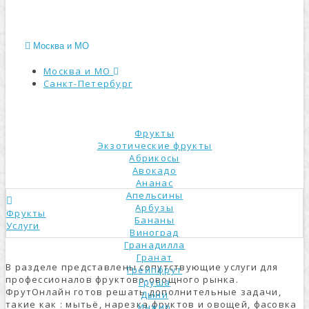
Москва и МО
Москва и МО
Санкт-Петербург
КАТАЛОГ
Фрукты
Экзотические фрукты
Абрикосы
Авокадо
Ананас
Апельсины
Арбузы
Фрукты
Бананы
Услуги
Виноград
Гранадилла
Гранат
В разделе представлены сопутствующие услуги для
Грейпфрут
профессионалов фруктово-овощного рынка.
Груша
ФрутОнлайн готов решать дополнительные задачи,
Дыни
такие как : мытьё, нарезка фруктов и овощей, фасовка
Инжир