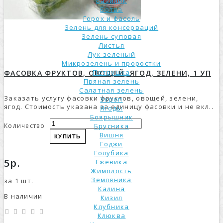
Базилик
Ботва
Горох и фасоль
Зелень для консерваций
Зелень суповая
Листья
Лук зеленый
Микрозелень и проростки
Петрушка
ФАСОВКА ФРУКТОВ, ОВОЩЕЙ, ЯГОД, ЗЕЛЕНИ, 1 УП
Пряная зелень
Салатная зелень
Заказать услугу фасовки фруктов, овощей, зелени,
Укроп
ягод. Стоимость указана за единицу фасовки и не вкл..
Ягоды
Боярышник
Количество
Брусника
Вишня
КУПИТЬ
Годжи
Голубика
5р.
Ежевика
Жимолость
Земляника
за 1 шт.
Калина
В наличии
Кизил
Клубника
Клюква