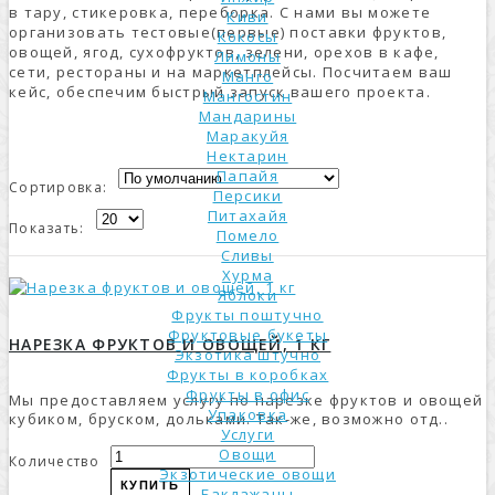
в тару, стикеровка, переборка. С нами вы можете
Киви
организовать тестовые(первые) поставки фруктов,
Кокосы
овощей, ягод, сухофруктов, зелени, орехов в кафе,
Лимоны
сети, рестораны и на маркетплейсы. Посчитаем ваш
Манго
кейс, обеспечим быстрый запуск вашего проекта.
Мангостин
Мандарины
Маракуйя
Нектарин
Папайя
Сортировка:
Персики
Питахайя
Показать:
Помело
Сливы
Хурма
Яблоки
Фрукты поштучно
Фруктовые букеты
НАРЕЗКА ФРУКТОВ И ОВОЩЕЙ, 1 КГ
Экзотика штучно
Фрукты в коробках
Фрукты в офис
Мы предоставляем услугу по нарезке фруктов и овощей
Упаковка
кубиком, бруском, дольками. Так-же, возможно отд..
Услуги
Овощи
Количество
Экзотические овощи
КУПИТЬ
Баклажаны