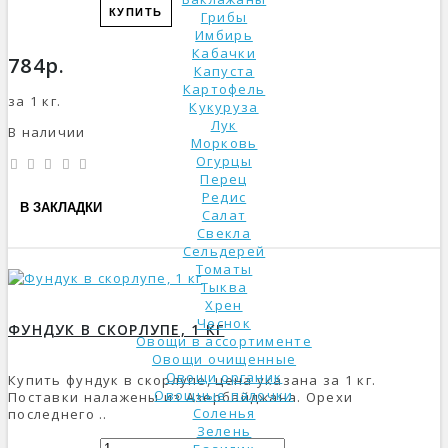
КУПИТЬ
Грибы
Имбирь
Кабачки
784р.
Капуста
Картофель
за 1 кг.
Кукуруза
Лук
В наличии
Морковь
Огурцы
Перец
Редис
В ЗАКЛАДКИ
Салат
Свекла
Сельдерей
Томаты
Тыква
Хрен
Чеснок
ФУНДУК В СКОРЛУПЕ, 1 КГ
Овощи в ассортименте
Овощи очищенные
Овощи органик
Купить фундук в скорлупе, цена указана за 1 кг.
Овощные палочки
Поставки налажены из Азербайджана. Орехи
Соленья
последнего ..
Зелень