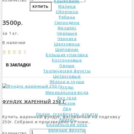
Количество
Крыжовник
Малина
КУПИТЬ
Облепиха
Рябина
3500р.
Смородина
Физалис
Черешня
за 1 кг.
Черника
В наличии
Шелковица
Шиповник
Большая упаковка
Косточковые
В ЗАКЛАДКИ
Овощи
Тропические фрукты
Цитрусовые
Яблоки и груши
Ягоды
Минеральная вода
Без газа
ФУНДУК ЖАРЕННЫЙ 250 Г
С газом
Лёд
Орехи, сухофрукты, цукаты
Купить жаренный фундук, фасованный на подложку
Арахис
250г. Собрано и произведено в Росии..
Бразильский орех
Вяленые фрукты
Количество