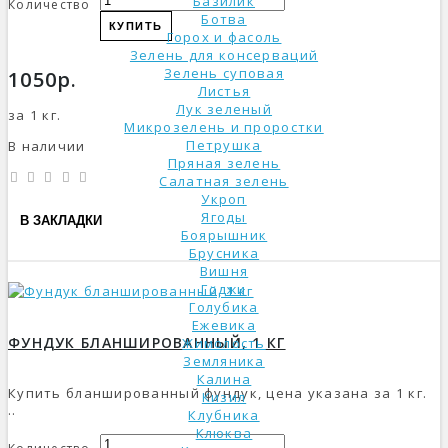
Базилик
Количество
Ботва
КУПИТЬ
Горох и фасоль
Зелень для консерваций
Зелень суповая
1050р.
Листья
Лук зеленый
за 1 кг.
Микрозелень и проростки
Петрушка
В наличии
Пряная зелень
Салатная зелень
Укроп
Ягоды
В ЗАКЛАДКИ
Боярышник
Брусника
Вишня
Годжи
Голубика
Ежевика
ФУНДУК БЛАНШИРОВАННЫЙ, 1 КГ
Жимолость
Земляника
Калина
Купить бланшированный фундук, цена указана за 1 кг.
Кизил
..
Клубника
Клюква