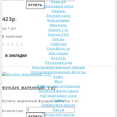
Каштан
КУПИТЬ
Кедровый орех
Кешью
Лесной орех
423р.
Макадамия
Миндаль
за 1 шт.
Орехи 1 кг
Орехи 250г
В наличии
Пекан
Семечки
Сухофрукты
Фисташки
В ЗАКЛАДКИ
Цукаты
Полезная еда
Консервированные овощи
Консервированные фрукты
Кофе
Мед
Молоко растительное
ФУНДУК ЖАРЕННЫЙ, 1 КГ
Напитки фруктовые
Натуральные соки
Оливки
Купить жаренный фундук, цена за 1 кг...
Оливковое масло
Паста
Количество
Соусы для пасты
КУПИТЬ