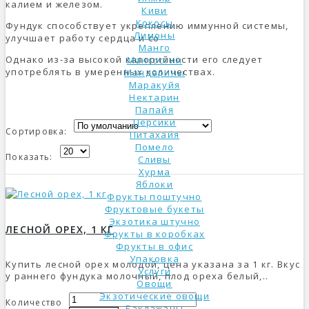
калием и железом.
Киви
Кокосы
Фундук способствует укреплению иммунной системы,
Лимоны
улучшает работу сердца и со
Манго
Однако из-за высокой калорийности его следует
Мангостин
употреблять в умеренных количествах.
Мандарины
Маракуйя
Нектарин
Папайя
Персики
Сортировка:
Питахайя
Помело
Показать:
Сливы
Хурма
Яблоки
Фрукты поштучно
Фруктовые букеты
Экзотика штучно
ЛЕСНОЙ ОРЕХ, 1 КГ
Фрукты в коробках
Фрукты в офис
Упаковка
Купить лесной орех молодой, цена указана за 1 кг. Вкус
Услуги
у раннего фундука молочный, плод ореха белый,..
Овощи
Экзотические овощи
Количество
Баклажаны