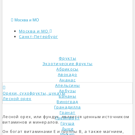
Москва и МО
Москва и МО
Санкт-Петербург
КАТАЛОГ
Фрукты
Экзотические фрукты
Абрикосы
Авокадо
Ананас
Апельсины
Арбузы
Орехи, сухофрукты, цукаты
Бананы
Лесной орех
Виноград
Гранадилла
Гранат
Лесной орех, или фундук, является ценным источником
Грейпфрут
витаминов и минералов.
Груша
Дыни
Он богат витаминами Е и группы В, а также магнием,
Инжир