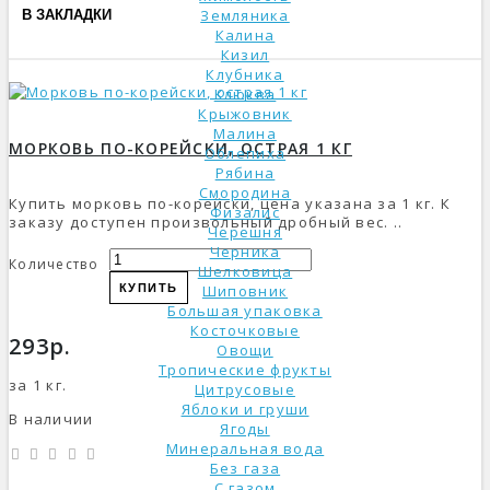
Земляника
В ЗАКЛАДКИ
Калина
Кизил
Клубника
Клюква
Крыжовник
Малина
МОРКОВЬ ПО-КОРЕЙСКИ, ОСТРАЯ 1 КГ
Облепиха
Рябина
Смородина
Купить морковь по-корейски, цена указана за 1 кг. К
Физалис
заказу доступен произвольный дробный вес. ..
Черешня
Черника
Количество
Шелковица
Шиповник
КУПИТЬ
Большая упаковка
Косточковые
293р.
Овощи
Тропические фрукты
за 1 кг.
Цитрусовые
Яблоки и груши
В наличии
Ягоды
Минеральная вода
Без газа
С газом