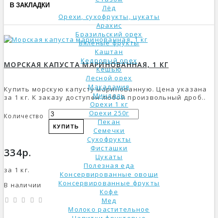
В ЗАКЛАДКИ
Лёд
Орехи, сухофрукты, цукаты
Арахис
Бразильский орех
Вяленые фрукты
Каштан
Кедровый орех
МОРСКАЯ КАПУСТА МАРИНОВАННАЯ, 1 КГ
Кешью
Лесной орех
Макадамия
Купить морскую капусту маринованную. Цена указана
Миндаль
за 1 кг. К заказу доступен любой произвольный дроб..
Орехи 1 кг
Орехи 250г
Количество
Пекан
КУПИТЬ
Семечки
Сухофрукты
Фисташки
334р.
Цукаты
Полезная еда
за 1 кг.
Консервированные овощи
Консервированные фрукты
В наличии
Кофе
Мед
Молоко растительное