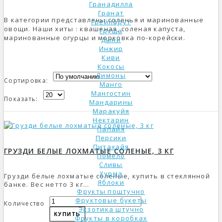
Гранадилла
Гранат
В категории представлены соленья и маринованные
Грейпфрут
овощи. Наши хиты : квашеная, соленая капуста,
Груша
маринованные огурцы и морковка по-корейски.
Дыни
Инжир
Киви
Кокосы
Лимоны
Сортировка:
Манго
Мангостин
Показать:
Мандарины
Маракуйя
Нектарин
Папайя
Персики
Питахайя
ГРУЗДИ БЕЛЫЕ ЛОХМАТЫЕ СОЛЕНЫЕ, 3 КГ
Помело
Сливы
Хурма
Грузди белые лохматые соленые, купить в стеклянной
Яблоки
банке. Вес нетто 3 кг...
Фрукты поштучно
Фруктовые букеты
Количество
Экзотика штучно
КУПИТЬ
Фрукты в коробках