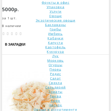
Фрукты в офис
Упаковка
5000р.
Услуги
Овощи
за 1 шт.
Экзотические овощи
Баклажаны
В наличии
Грибы
Имбирь
Кабачки
Капуста
В ЗАКЛАДКИ
Картофель
Кукуруза
Лук
Морковь
Огурцы
Перец
Редис
Салат
Свекла
Сельдерей
Томаты
Тыква
Хрен
Чеснок
Овощи в ассортименте