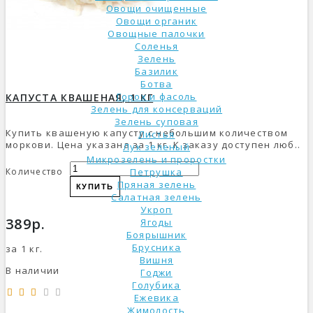
Овощи очищенные
Овощи органик
Овощные палочки
Соленья
Зелень
Базилик
Ботва
Горох и фасоль
КАПУСТА КВАШЕНАЯ, 1 КГ
Зелень для консерваций
Зелень суповая
Купить квашеную капусту с небольшим количеством
Листья
моркови. Цена указана за 1 кг. К заказу доступен люб..
Лук зеленый
Микрозелень и проростки
Количество
Петрушка
Пряная зелень
КУПИТЬ
Салатная зелень
Укроп
389р.
Ягоды
Боярышник
Брусника
за 1 кг.
Вишня
В наличии
Годжи
Голубика
Ежевика
Жимолость