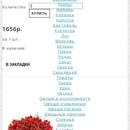
Грибы
Количество
Имбирь
КУПИТЬ
Кабачки
Капуста
Картофель
1656р.
Кукуруза
Лук
за 1 шт.
Морковь
Огурцы
В наличии
Перец
Редис
Салат
В ЗАКЛАДКИ
Свекла
Сельдерей
Томаты
Тыква
Хрен
Чеснок
Овощи в ассортименте
Овощи очищенные
Овощи органик
Овощные палочки
Соленья
Зелень
Базилик