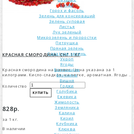
Ботва
Горох и фасоль
Зелень для консерваций
Зелень суповая
Листья
Лук зеленый
Микрозелень и проростки
Петрушка
Пряная зелень
Салатная зелень
КРАСНАЯ СМОРОДИНА, СНГ 1 КГ
Укроп
Ягоды
Красная смородина на развес. Цена указана за 1
Боярышник
килограмм. Кисло-сладкая, на ветке, ароматная. Ягоды ..
Брусника
Вишня
Годжи
Количество
Голубика
КУПИТЬ
Ежевика
Жимолость
828р.
Земляника
Калина
Кизил
за 1 кг.
Клубника
В наличии
Клюква