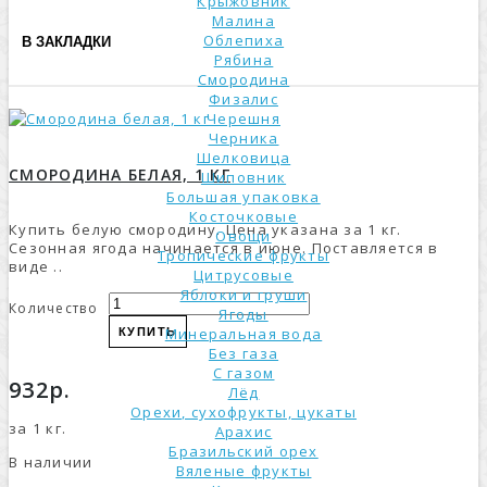
Крыжовник
Малина
Облепиха
В ЗАКЛАДКИ
Рябина
Смородина
Физалис
Черешня
Черника
Шелковица
СМОРОДИНА БЕЛАЯ, 1 КГ
Шиповник
Большая упаковка
Косточковые
Купить белую смородину. Цена указана за 1 кг.
Овощи
Сезонная ягода начинается в июне. Поставляется в
Тропические фрукты
виде ..
Цитрусовые
Яблоки и груши
Количество
Ягоды
Минеральная вода
КУПИТЬ
Без газа
С газом
932р.
Лёд
Орехи, сухофрукты, цукаты
за 1 кг.
Арахис
Бразильский орех
В наличии
Вяленые фрукты