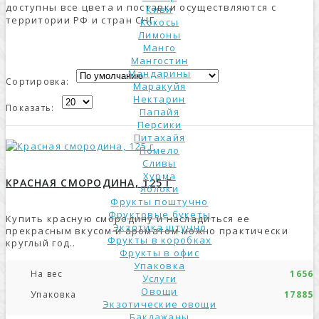
доступны все цвета и поставки осуществляются с
Киви
территории РФ и стран СНГ.
Кокосы
Лимоны
Манго
Мангостин
Мандарины
Сортировка:
Маракуйя
Нектарин
Показать:
Папайя
Персики
Питахайя
Помело
Сливы
Хурма
КРАСНАЯ СМОРОДИНА, 125 Г
Яблоки
Фрукты поштучно
Фруктовые букеты
Купить красную смородину и насладиться ее
Экзотика штучно
прекрасным вкусом и ароматом можно практически
Фрукты в коробках
круглый год..
Фрукты в офис
Упаковка
На вес
1656р
Услуги
Овощи
Упаковка
17885р
Экзотические овощи
Баклажаны