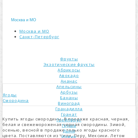
Москва и МО
Москва и МО
Санкт-Петербург
КАТАЛОГ
Фрукты
Экзотические фрукты
Абрикосы
Авокадо
Ананас
Апельсины
Арбузы
Ягоды
Бананы
Смородина
Виноград
Гранадилла
Гранат
Купить ягоды смородины. В продаже красная, черная,
Грейпфрут
белая и свежемороженая черная смородины. Зимой,
Груша
осенью, весной в продаже только ягоды красного
Дыни
цвета. Поставляются из Чили, Перу, Мексики. Летом
Инжир