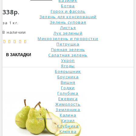
Базилик
Ботва
338р.
Горох и фасоль
Зелень для консерваций
Зелень суповая
за 1 кг.
Листья
В наличии
Лук зеленый
Микрозелень и проростки
Петрушка
Пряная зелень
Салатная зелень
В ЗАКЛАДКИ
Укроп
Ягоды
Боярышник
Брусника
Вишня
Годжи
Голубика
Ежевика
Жимолость
Земляника
Калина
Кизил
Клубника
Клюква