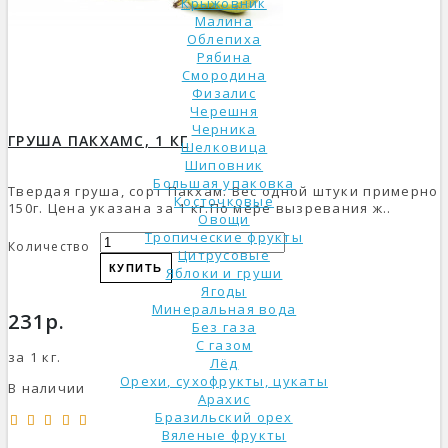
Крыжовник
Малина
Облепиха
Рябина
Смородина
Физалис
Черешня
Черника
ГРУША ПАКХАМС, 1 КГ
Шелковица
Шиповник
Большая упаковка
Твердая груша, сорт Пакхам. Вес одной штуки примерно
Косточковые
150г. Цена указана за 1 кг.По мере вызревания ж..
Овощи
Тропические фрукты
Количество
Цитрусовые
КУПИТЬ
Яблоки и груши
Ягоды
Минеральная вода
231р.
Без газа
С газом
за 1 кг.
Лёд
Орехи, сухофрукты, цукаты
В наличии
Арахис
Бразильский орех
Вяленые фрукты