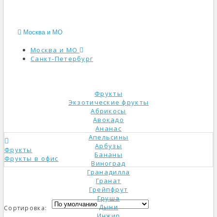
Москва и МО
Москва и МО
Санкт-Петербург
КАТАЛОГ
Фрукты
Экзотические фрукты
Абрикосы
Авокадо
Ананас
Апельсины
Арбузы
Фрукты
Бананы
Фрукты в офис
Виноград
Гранадилла
Гранат
Грейпфрут
Груша
Дыни
Сортировка:
Инжир