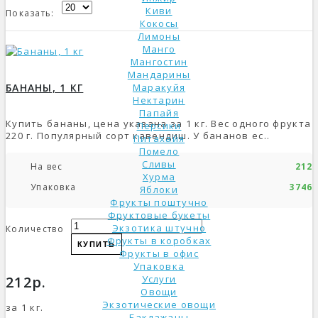
Киви
Показать:
Кокосы
Лимоны
Манго
Мангостин
Мандарины
БАНАНЫ, 1 КГ
Маракуйя
Нектарин
Папайя
Купить бананы, цена указана за 1 кг. Вес одного фрукта
Персики
220 г. Популярный сорт кавендиш. У бананов ес..
Питахайя
Помело
Сливы
На вес
212р
Хурма
Упаковка
3746р
Яблоки
Фрукты поштучно
Фруктовые букеты
Экзотика штучно
Количество
Фрукты в коробках
КУПИТЬ
Фрукты в офис
Упаковка
212р.
Услуги
Овощи
Экзотические овощи
за 1 кг.
Баклажаны