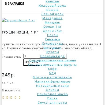
Каштан
В ЗАКЛАДКИ
Кедровый орех
Кешью
Лесной орех
Макадамия
Миндаль
Орехи 1 кг
Орехи 250г
ГРУШИ НЭШИ, 1 КГ
Пекан
Семечки
Сухофрукты
Купить китайские груши сорта Нэши, цена указана за 1
Фисташки
кг. Груши с бело-желтой кожурой и мякотью облад..
Цукаты
Полезная еда
Количество
Консервированные овощи
КУПИТЬ
Консервированные фрукты
Кофе
Мед
249р.
Молоко растительное
Напитки фруктовые
за 1 кг.
Натуральные соки
Оливки
В наличии
Оливковое масло
Паста
Соусы для пасты