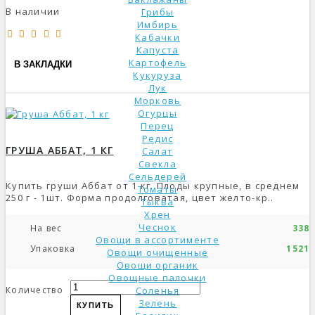
В наличии
Грибы
Имбирь
Кабачки
Капуста
Картофель
В ЗАКЛАДКИ
Кукуруза
Лук
Морковь
Огурцы
Перец
Редис
ГРУША АББАТ, 1 КГ
Салат
Свекла
Сельдерей
Купить груши Аббат от 1 кг. Плоды крупные, в среднем
Томаты
250 г - 1шт. Форма продолговатая, цвет желто-кр..
Тыква
Хрен
Чеснок
На вес
338р
Овощи в ассортименте
Упаковка
1521р
Овощи очищенные
Овощи органик
Овощные палочки
Количество
Соленья
Зелень
КУПИТЬ