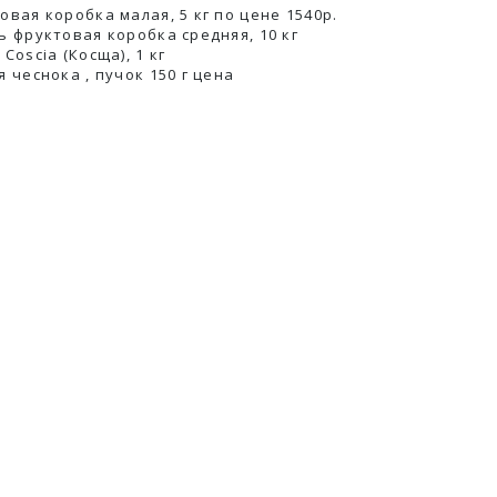
овая коробка малая, 5 кг по цене 1540р.
ь фруктовая коробка средняя, 10 кг
Coscia (Косща), 1 кг
я чеснока , пучок 150 г ценa