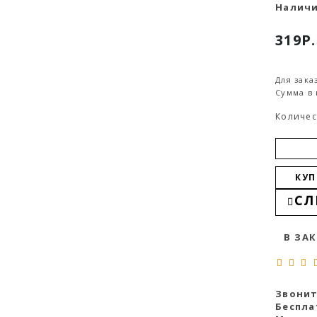
Наличи
319Р.
Для зака
Сумма в 
Количес
КУП
СЛ
В ЗА
Звонит
Беспла