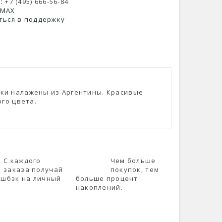
:
+7 (495) 666-56-84
 MAX
ться в поддержку
авки налажены из Аргентины. Красивые
го цвета.
С каждого
Чем больше
заказа получай
покупок, тем
эшбэк на личный
больше процент
накоплений.