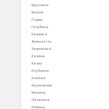
Брусника
Вишня
Годжи
Голубика
Ежевика
Жимолость
Земляника
Калина
Кизил
Клубника
Клюква
Крыжовник
Малина
Облепиха
Рябина