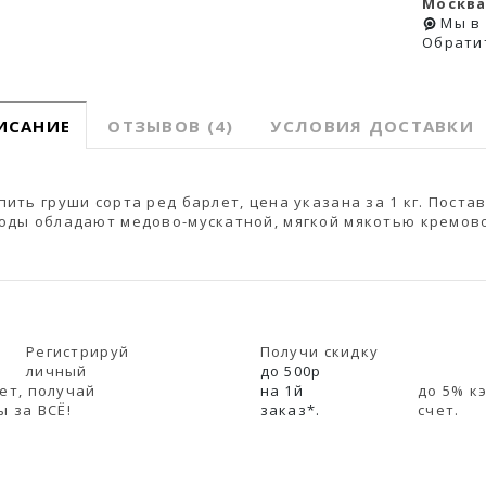
Москва
Мы в
Обрати
ИСАНИЕ
ОТЗЫВОВ (4)
УСЛОВИЯ ДОСТАВКИ
пить груши сорта ред барлет, цена указана за 1 кг. Пост
оды обладают медово-мускатной, мягкой мякотью кремово
Регистрируй
Получи скидку
личный
до 500р
ет, получай
на 1й
до 5% к
ы за ВСЁ!
заказ*.
счет.