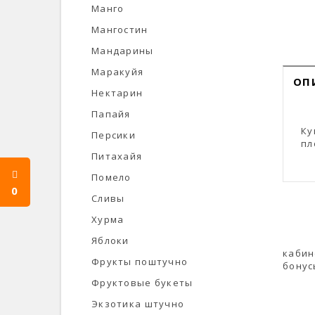
Манго
Мангостин
Мандарины
Маракуйя
ОП
Нектарин
Папайя
Ку
Персики
пл
Питахайя
Помело
0
Сливы
Хурма
Яблоки
кабин
Фрукты поштучно
бонус
Фруктовые букеты
Экзотика штучно