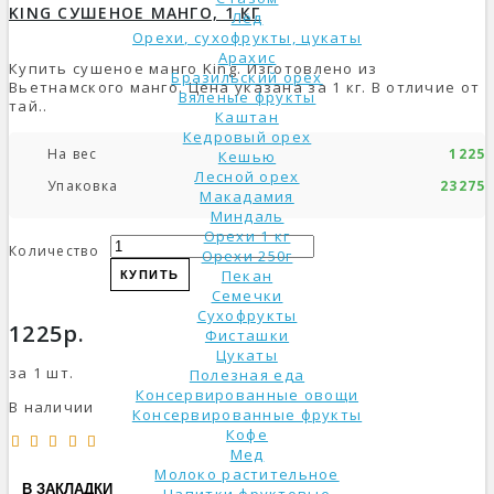
KING СУШЕНОЕ МАНГО, 1 КГ
Лёд
Орехи, сухофрукты, цукаты
Арахис
Купить сушеное манго King. Изготовлено из
Бразильский орех
Вьетнамского манго. Цена указана за 1 кг. В отличие от
Вяленые фрукты
тай..
Каштан
Кедровый орех
На вес
1225р
Кешью
Лесной орех
Упаковка
23275р
Макадамия
Миндаль
Орехи 1 кг
Количество
Орехи 250г
Пекан
КУПИТЬ
Семечки
Сухофрукты
1225р.
Фисташки
Цукаты
за 1 шт.
Полезная еда
Консервированные овощи
В наличии
Консервированные фрукты
Кофе
Мед
Молоко растительное
В ЗАКЛАДКИ