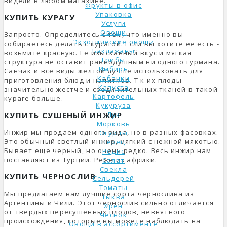
видели в любом магазине.
Фрукты в офис
Упаковка
КУПИТЬ КУРАГУ
Услуги
Овощи
Запросто. Определитесь с тем, что именно вы
Экзотические овощи
собираетесь делать с курагой. Если вы хотите ее есть -
Баклажаны
возьмите красную. Ее изысканный вкус и мягкая
Грибы
структура не оставит равнодушным ни одного гурмана.
Имбирь
Санчак и все виды желтой лучше использовать для
Кабачки
приготовления блюд и напитков. Т к их плоды
Капуста
значительно жестче и соединительных тканей в такой
Картофель
кураге больше.
Кукуруза
КУПИТЬ СУШЕНЫЙ ИНЖИР
Лук
Морковь
Инжир мы продаем одного вида, но в разных фасовках.
Огурцы
Это обычный светлый инжир, мягкий с нежной мякотью.
Перец
Бывает еще черный, но очень редко. Весь инжир нам
Редис
поставляют из Турции. Реже из африки.
Салат
Свекла
КУПИТЬ ЧЕРНОСЛИВ
Сельдерей
Томаты
Мы предлагаем вам лучшие сорта чернослива из
Тыква
Аргентины и Чили. Этот чернослив сильно отличается
Хрен
от твердых пересушенных плодов, невнятного
Чеснок
происхождения, которые вы можете наблюдать на
Овощи в ассортименте