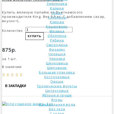
Земляника
Калина
Купить вяленую папайю от Вьетнамского
Кизил
производителя King. Вес 0,5 кг. С добавлением сахар,
Клубника
вкусно=)..
Клюква
Крыжовник
Количество
Малина
Облепиха
КУПИТЬ
Рябина
Смородина
875р.
Физалис
Черешня
Черника
за 1 шт.
Шелковица
В наличии
Шиповник
Большая упаковка
Косточковые
Овощи
Тропические фрукты
В ЗАКЛАДКИ
Цитрусовые
Яблоки и груши
Ягоды
Минеральная вода
Без газа
С газом