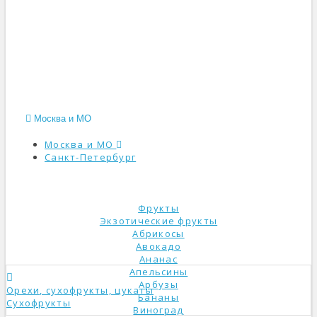
Москва и МО
Москва и МО
Санкт-Петербург
КАТАЛОГ
Фрукты
Экзотические фрукты
Абрикосы
Авокадо
Ананас
Апельсины
Арбузы
Орехи, сухофрукты, цукаты
Бананы
Сухофрукты
Виноград