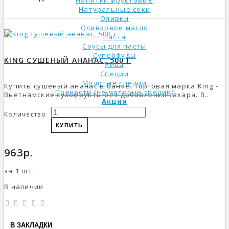
Напитки фруктовые
Натуральные соки
Оливки
Оливковое масло
Паста
Соусы для пасты
Суперфуды
KING СУШЕНЫЙ АНАНАС, 500 Г
Яйца
Специи
Молотые специи
Купить сушеный ананас в банке. Торговая марка King -
Пряности (не молотые специи)
Вьетнамские сухофрукты без добавления сахара. В..
Акции
Количество
КУПИТЬ
963р.
за 1 шт.
В наличии
В ЗАКЛАДКИ