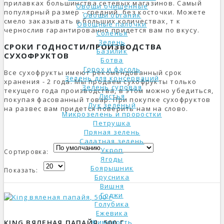
прилавках большинства сетевых магазинов. Самый
Овощи очищенные
популярный размер - средний, без косточки. Можете
Овощи органик
смело заказывать в больших количествах, т к
Овощные палочки
чернослив гарантированно придется вам по вкусу.
Соленья
Зелень
СРОКИ ГОДНОСТИ/ПРОИЗВОДСТВА
Базилик
СУХОФРУКТОВ
Ботва
Горох и фасоль
Все сухофрукты имеют рекомендованный срок
Зелень для консерваций
хранения - 2 года. Мы продаем сухофрукты только
Зелень суповая
текущего года производства, в этом можно убедиться,
Листья
покупая фасованный товар. При покупке сухофруктов
Лук зеленый
на развес вам придется поверить нам на слово.
Микрозелень и проростки
Петрушка
Пряная зелень
Салатная зелень
Укроп
Сортировка:
Ягоды
Боярышник
Показать:
Брусника
Вишня
Годжи
Голубика
Ежевика
Жимолость
KING ВЯЛЕНАЯ ПАПАЙЯ, 500 Г