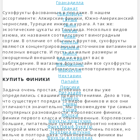
Гранадилла
Гранат
Сухофрукты фасованные в продаже. В нашем
Грейпфрут
ассортименте: Алжирские финики, Южно-Американский
Груша
чернослив, Турецкие инжир и курага. А так же:
Дыни
экзотические цукаты из Таиланда. Несколько видов
Инжир
изюма, их названия соответствуют виноградным
Киви
сортам. В отличие от обычных фруктов, сухофрукты
Кокосы
являются концентрированным источником витаминов и
Лимоны
полезных веществ. И пусть их малые размеры и
Манго
сморщенный внешний вид не вводят вас в
Мангостин
заблуждение. В магазине фрутонлайн все сухофрукты
Мандарины
высшего качества и абсолютно неповторимого вкуса.
Маракуйя
Нектарин
КУПИТЬ ФИНИКИ
Папайя
Персики
Задача очень простая, особенно если вы уже
Питахайя
определились с вашими предпочтениями. Дело в том,
Помело
что существует порядка 10 видов фиников и все они
Сливы
отличаются значительно. Мы рекомендуем три самых
Хурма
популярных разновидности: Королевские финики,
Яблоки
финики первого класса и обыкновенные. Королевские -
Фрукты поштучно
большие, питательные сухие, с невероятно нежной
Фруктовые букеты
кожурой и мякотью. Первого класса очень похоже, но
Экзотика штучно
мельче в полтора раза. Обыкновенные финики вы
Фрукты в коробках