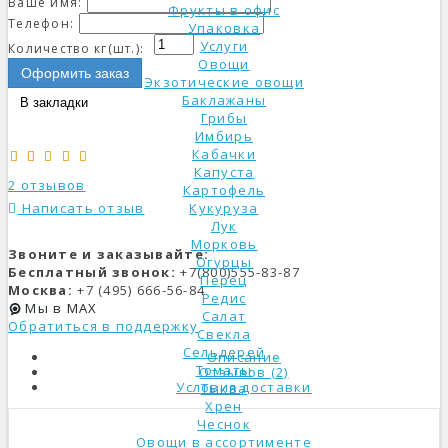
Ваше имя:
Фрукты в офис
Телефон:
Упаковка
Услуги
Количество кг(шт.):
Овощи
Оформить заказ
Экзотические овощи
Баклажаны
В закладки
Грибы
Имбирь
Кабачки
Капуста
2 отзывов
Картофель
Написать отзыв
Кукуруза
Лук
Морковь
Звоните и заказывайте:
Огурцы
Бесплатный звонок:
+7(800)555-83-87
Перец
Москва:
+7 (495) 666-56-84
Редис
Мы в MAX
Салат
Обратиться в поддержку
Свекла
Сельдерей
Описание
Томаты
Отзывов (2)
Условия доставки
Тыква
Хрен
Чеснок
Овощи в ассортименте