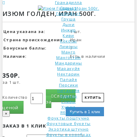
Гранадилла
Гранат
ИЗЮМ ГОЛДЕН, ИРАН 500Г.
Грейпфрут
Груша
Дыни
Инжир
Цена указана за:
1 шт.
Киви
Страна происхождения:
Иран
Кокосы
Лимоны
Бонусные баллы:
7
Манго
Наличие:
Есть в наличии
Мангостин
Мандарины
Маракуйя
350Р.
Нектарин
Папайя
за 1 шт.
Персики
Питахайя
Следить
Помело
Количество
КУПИТЬ
за
Сливы
ценой
Хурма
Купить в 1 клик
Яблоки
×
Фрукты поштучно
Фруктовые букеты
ЗАКАЗ В 1 КЛИК
Экзотика штучно
Фрукты в коробках