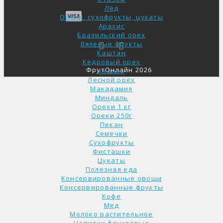
Лёд
Орехи, сухофрукты, цукаты
Арахис
Бразильский орех
Вяленые фрукты
Каштан
Кедровый орех
ФрутОнлайн 2026
Кешью
Лесной орех
Макадамия
Миндаль
Орехи 1 кг
Орехи 250г
Пекан
Семечки
Сухофрукты
Фисташки
Цукаты
Полезная еда
Консервированные овощи
Консервированные фрукты
Кофе
Мед
Молоко растительное