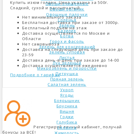
Купить изюм голден. Цена указана за 500г.
Овощи очищенные
Сладкий, сухой и рассыпчатый.
Овощи органик
Овощные палочки
Нет минимального заказа
Соленья
Бесплатная доставка при заказе от 3000р.
Зелень
Бесплатный подъем на этаж
Базилик
Доставка осуществляется по Москве и
Ботва
Области
Горох и фасоль
Нет самовывоза
Зелень для консерваций
Доставка на следующий день при заказе до
Зелень суповая
23-59
Листья
Доставка день-в-день при заказе до 14-00
Лук зеленый
Доставка осуществляется ежедневно
Микрозелень и проростки
Петрушка
Подробнее о тарифах
Пряная зелень
Салатная зелень
Укроп
Ягоды
Боярышник
Брусника
Вишня
Годжи
Голубика
Регистрируй личный кабинет, получай
Ежевика
бонусы за ВСЁ!
Жимолость