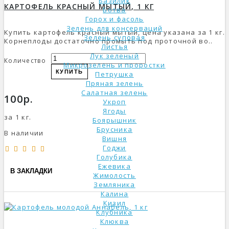
Базилик
КАРТОФЕЛЬ КРАСНЫЙ МЫТЫЙ, 1 КГ
Ботва
Горох и фасоль
Зелень для консерваций
Купить картофель красный мытый, цена указана за 1 кг.
Зелень суповая
Корнеплоды достаточно промыть под проточной во..
Листья
Лук зеленый
Количество
Микрозелень и проростки
КУПИТЬ
Петрушка
Пряная зелень
Салатная зелень
100р.
Укроп
Ягоды
за 1 кг.
Боярышник
Брусника
В наличии
Вишня
Годжи
Голубика
Ежевика
В ЗАКЛАДКИ
Жимолость
Земляника
Калина
Кизил
Клубника
Клюква