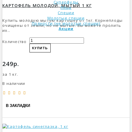
Суперфуды
КАРТОФЕЛЬ МОЛОДОЙ, МЫТЫЙ 1 КГ
Яйца
Специи
Молотые специи
Купить молодую мытую картошку от 1кг. Корнеплоды
Пряности (не молотые специи)
очищены от земли, но не мытые. Вы можете пролить
Акции
их..
Количество
КУПИТЬ
249р.
за 1 кг.
В наличии
В ЗАКЛАДКИ