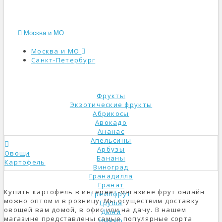
Москва и МО
Москва и МО
Санкт-Петербург
КАТАЛОГ
Фрукты
Экзотические фрукты
Абрикосы
Авокадо
Ананас
Апельсины
Арбузы
Овощи
Бананы
Картофель
Виноград
Гранадилла
Гранат
Купить картофель в интернет-магазине фрут онлайн
Грейпфрут
можно оптом и в розницу. Мы осуществим доставку
Груша
овощей вам домой, в офис или на дачу. В нашем
Дыни
магазине представлены самые популярные сорта
Инжир