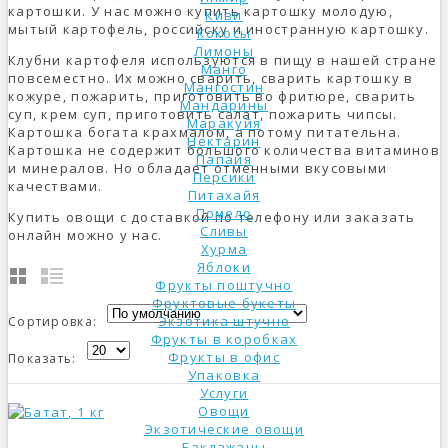
картошки. У нас можно купить картошку молодую,
Киви
мытый картофель, российску и иностранную картошку.
Кокосы
Лимоны
Клубни картофеля используются в пищу в нашей стране
Манго
повсеместно. Их можно сварить, сварить картошку в
Мангостин
кожуре, пожарить, приготовить во фритюре, сварить
Мандарины
суп, крем суп, приготовить салат, пожарить чипсы.
Маракуйя
Картошка богата крахмалом, а потому питательна.
Нектарин
Картошка не содержит большого количества витаминов
Папайя
и минералов. Но обладает отменными вкусовыми
Персики
качествами.
Питахайя
Помело
Купить овощи с доставкой по телефону или заказать
Сливы
онлайн можно у нас.
Хурма
Яблоки
Фрукты поштучно
Фруктовые букеты
Экзотика штучно
Сортировка:
Фрукты в коробках
Фрукты в офис
Показать:
Упаковка
Услуги
Овощи
Экзотические овощи
Баклажаны