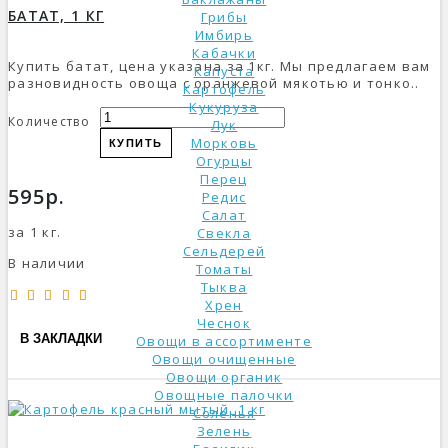
БАТАТ, 1 КГ
Грибы
Имбирь
Кабачки
Купить батат, цена указана за 1кг. Мы предлагаем вам
Капуста
разновидность овоща с оранжевой мякотью и тонко..
Картофель
Кукуруза
Количество
Лук
Морковь
КУПИТЬ
Огурцы
Перец
595р.
Редис
Салат
за 1 кг.
Свекла
Сельдерей
В наличии
Томаты
Тыква
Хрен
Чеснок
В ЗАКЛАДКИ
Овощи в ассортименте
Овощи очищенные
Овощи органик
Овощные палочки
Соленья
Зелень