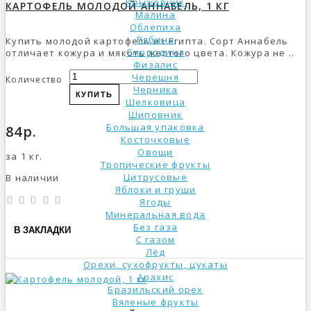
Крыжовник
КАРТОФЕЛЬ МОЛОДОЙ АННАБЕЛЬ, 1 КГ
Малина
Облепиха
Рябина
Купить молодой картофель из Египта. Сорт Аннабель
Смородина
отличает кожура и мякоть желтого цвета. Кожура не ..
Физалис
Черешня
Количество
Черника
КУПИТЬ
Шелковица
Шиповник
Большая упаковка
84р.
Косточковые
Овощи
за 1 кг.
Тропические фрукты
Цитрусовые
В наличии
Яблоки и груши
Ягоды
Минеральная вода
Без газа
В ЗАКЛАДКИ
С газом
Лёд
Орехи, сухофрукты, цукаты
Арахис
Бразильский орех
Вяленые фрукты