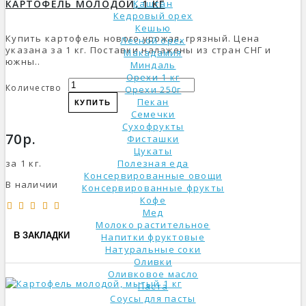
КАРТОФЕЛЬ МОЛОДОЙ, 1 КГ
Каштан
Кедровый орех
Кешью
Купить картофель нового урожая, грязный. Цена
Лесной орех
указана за 1 кг. Поставки налажены из стран СНГ и
Макадамия
южны..
Миндаль
Орехи 1 кг
Количество
Орехи 250г
Пекан
КУПИТЬ
Семечки
Сухофрукты
70р.
Фисташки
Цукаты
за 1 кг.
Полезная еда
Консервированные овощи
В наличии
Консервированные фрукты
Кофе
Мед
Молоко растительное
В ЗАКЛАДКИ
Напитки фруктовые
Натуральные соки
Оливки
Оливковое масло
Паста
Соусы для пасты