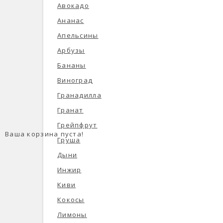
Авокадо
Ананас
Апельсины
Арбузы
Бананы
Виноград
Гранадилла
Гранат
Грейпфрут
Ваша корзина пуста!
Груша
Дыни
Инжир
Киви
Кокосы
Лимоны