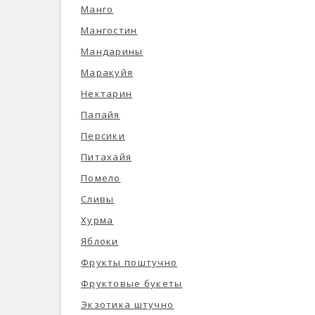
Манго
Мангостин
Мандарины
Маракуйя
Нектарин
Папайя
Персики
Питахайя
Помело
Сливы
Хурма
Яблоки
Фрукты поштучно
Фруктовые букеты
Экзотика штучно