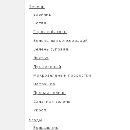
Зелень
Базилик
Ботва
Горох и фасоль
Зелень для консерваций
Зелень суповая
Листья
Лук зеленый
Микрозелень и проростки
Петрушка
Пряная зелень
Салатная зелень
Укроп
Ягоды
Боярышник