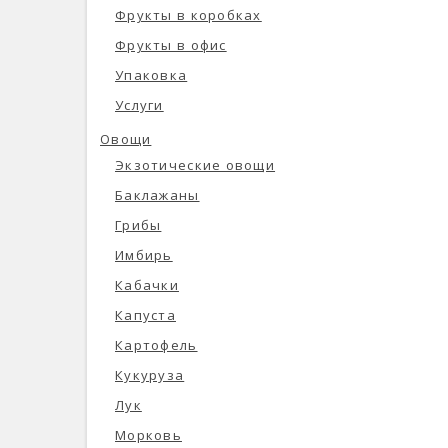
Фрукты в коробках
Фрукты в офис
Упаковка
Услуги
Овощи
Экзотические овощи
Баклажаны
Грибы
Имбирь
Кабачки
Капуста
Картофель
Кукуруза
Лук
Морковь