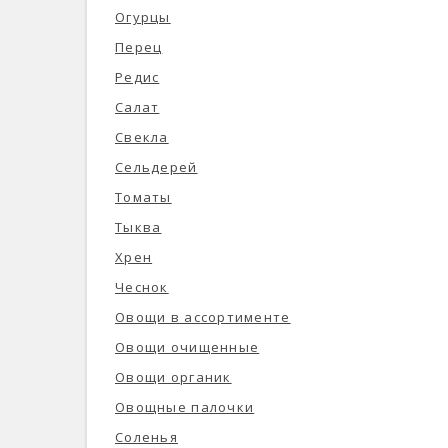
Огурцы
Перец
Редис
Салат
Свекла
Сельдерей
Томаты
Тыква
Хрен
Чеснок
Овощи в ассортименте
Овощи очищенные
Овощи органик
Овощные палочки
Соленья