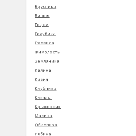
Брусника
Вишня
Годжи
Голубика
Ежевика
Жимолость
Земляника
Калина
Кизил
Клубника
Клюква
Крыжовник
Малина
Облепиха
Рябина