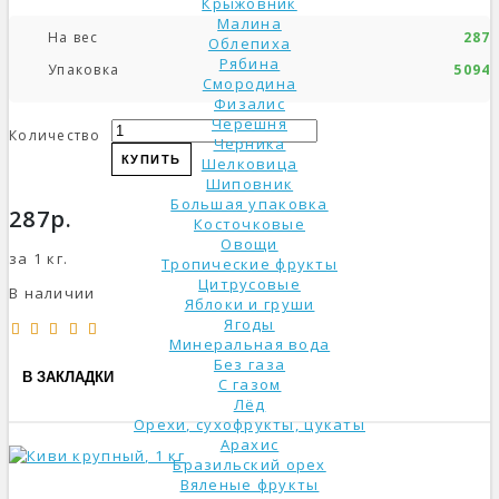
Крыжовник
Малина
На вес
287р
Облепиха
Рябина
Упаковка
5094р
Смородина
Физалис
Черешня
Количество
Черника
КУПИТЬ
Шелковица
Шиповник
Большая упаковка
287р.
Косточковые
Овощи
за 1 кг.
Тропические фрукты
Цитрусовые
В наличии
Яблоки и груши
Ягоды
Минеральная вода
Без газа
В ЗАКЛАДКИ
С газом
Лёд
Орехи, сухофрукты, цукаты
Арахис
Бразильский орех
Вяленые фрукты