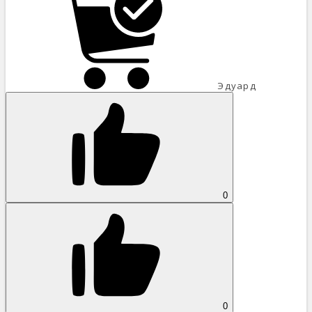
Эдуард
0
0