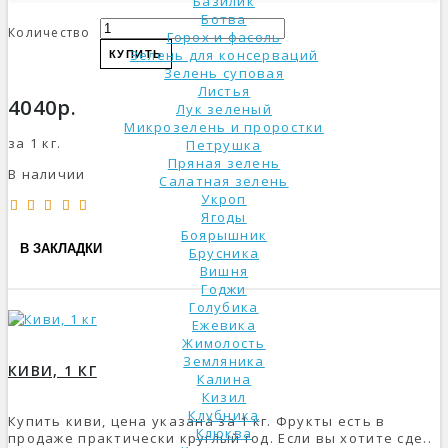
Базилик
Ботва
Количество
Горох и фасоль
Зелень для консерваций
КУПИТЬ
Зелень суповая
Листья
4040р.
Лук зеленый
Микрозелень и проростки
за 1 кг.
Петрушка
Пряная зелень
В наличии
Салатная зелень
Укроп
Ягоды
Боярышник
В ЗАКЛАДКИ
Брусника
Вишня
Годжи
Голубика
Ежевика
Жимолость
Земляника
КИВИ, 1 КГ
Калина
Кизил
Клубника
Купить киви, цена указана за 1 кг. Фрукты есть в
Клюква
продаже практически круглый год. Если вы хотите сде..