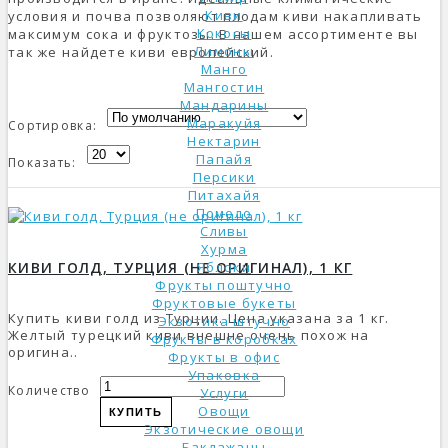
Киви
условия и почва позволяют плодам киви накапливать
Кокосы
максимум сока и фруктозы. В нашем ассортименте вы
Лимоны
так же найдете киви европейский.
Манго
Мангостин
Мандарины
Маракуйя
Сортировка:
Нектарин
Папайя
Показать:
Персики
Питахайя
Помело
Сливы
Хурма
КИВИ ГОЛД, ТУРЦИЯ (НЕ ОРИГИНАЛ), 1 КГ
Яблоки
Фрукты поштучно
Фруктовые букеты
Купить киви голд из Турции. Цена указана за 1 кг.
Экзотика штучно
Желтый турецкий киви внешне очень похож на
Фрукты в коробках
оригина..
Фрукты в офис
Упаковка
Количество
Услуги
Овощи
КУПИТЬ
Экзотические овощи
Баклажаны