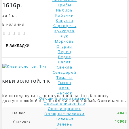
1616р.
Грибы
Имбирь
за 1 кг.
Кабачки
Капуста
В наличии
Картофель
Кукуруза
Лук
Морковь
В ЗАКЛАДКИ
Огурцы
Перец
Редис
Салат
Свекла
Сельдерей
Томаты
КИВИ ЗОЛОТОЙ, 1 КГ
Тыква
Хрен
Чеснок
Киви голд купить, цена указана за 1 кг. К заказу
Овощи в ассортименте
доступен любой вес, в том числе дробный. Оригинальн..
Овощи очищенные
Овощи органик
На вес
4040р
Овощные палочки
Соленья
Упаковка
10908р
Зелень