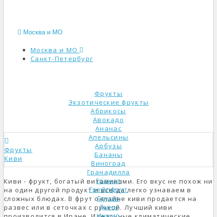
Москва и МО
Москва и МО
Санкт-Петербург
КАТАЛОГ
Фрукты
Экзотические фрукты
Абрикосы
Авокадо
Ананас
Апельсины
Арбузы
Фрукты
Бананы
Киви
Виноград
Гранадилла
Гранат
Киви - фрукт, богатый витаминами. Его вкус не похож ни
Грейпфрут
на один другой продукт и всегда легко узнаваем в
Груша
сложных блюдах. В фрут онлайне киви продается на
Дыни
развес или в сеточках с ручкой. Лучший киви
Инжир
производится в Иране. Идеальные климатические