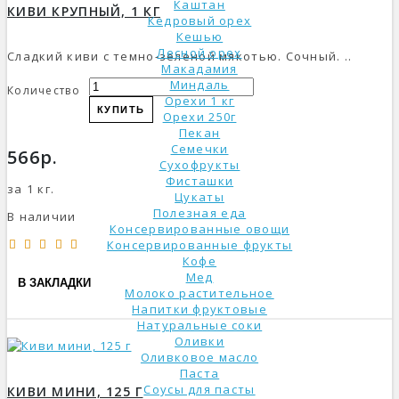
Каштан
КИВИ КРУПНЫЙ, 1 КГ
Кедровый орех
Кешью
Лесной орех
Сладкий киви с темно-зеленой мякотью. Сочный. ..
Макадамия
Миндаль
Количество
Орехи 1 кг
КУПИТЬ
Орехи 250г
Пекан
Семечки
566р.
Сухофрукты
Фисташки
за 1 кг.
Цукаты
Полезная еда
В наличии
Консервированные овощи
Консервированные фрукты
Кофе
Мед
В ЗАКЛАДКИ
Молоко растительное
Напитки фруктовые
Натуральные соки
Оливки
Оливковое масло
Паста
Соусы для пасты
КИВИ МИНИ, 125 Г