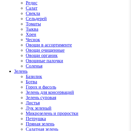
Редис
Салат
Свекла
Сельдерей
Томаты
Тыква
Хрен
Чеснок
Овощи в ассортименте
Овощи очищенные
Овощи органик
Овощные палочки
Соленья
Зелень
Базилик
Ботва
Горох и фасоль
Зелень для консерваций
Зелень суповая
Листья
Лук зеленый
Микрозелень и проростки
Петрушка
Пряная зелень
Салатная зелень