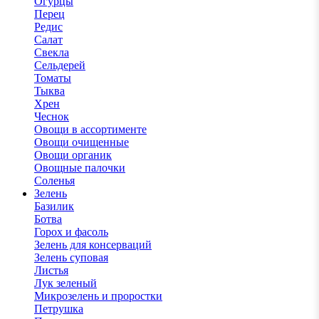
Огурцы
Перец
Редис
Салат
Свекла
Сельдерей
Томаты
Тыква
Хрен
Чеснок
Овощи в ассортименте
Овощи очищенные
Овощи органик
Овощные палочки
Соленья
Зелень
Базилик
Ботва
Горох и фасоль
Зелень для консерваций
Зелень суповая
Листья
Лук зеленый
Микрозелень и проростки
Петрушка