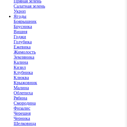
Пряная зелень
Салатная зелень
Укроп
Ягоды
Боярышник
Брусника
Вишня
Годжи
Голубика
Ежевика
Жимолость
Земляника
Калина
Кизил
Клубника
Клюква
Крыжовник
Малина
Облепиха
Рябина
Смородина
Физалис
Черешня
Черника
Шелковица