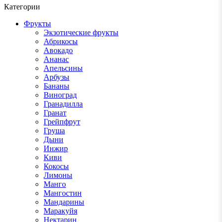
Категории
Фрукты
Экзотические фрукты
Абрикосы
Авокадо
Ананас
Апельсины
Арбузы
Бананы
Виноград
Гранадилла
Гранат
Грейпфрут
Груша
Дыни
Инжир
Киви
Кокосы
Лимоны
Манго
Мангостин
Мандарины
Маракуйя
Нектарин