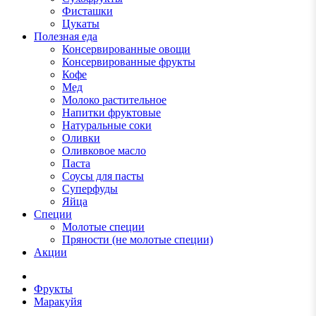
Фисташки
Цукаты
Полезная еда
Консервированные овощи
Консервированные фрукты
Кофе
Мед
Молоко растительное
Напитки фруктовые
Натуральные соки
Оливки
Оливковое масло
Паста
Соусы для пасты
Суперфуды
Яйца
Специи
Молотые специи
Пряности (не молотые специи)
Акции
Фрукты
Маракуйя