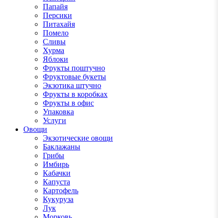
Папайя
Персики
Питахайя
Помело
Сливы
Хурма
Яблоки
Фрукты поштучно
Фруктовые букеты
Экзотика штучно
Фрукты в коробках
Фрукты в офис
Упаковка
Услуги
Овощи
Экзотические овощи
Баклажаны
Грибы
Имбирь
Кабачки
Капуста
Картофель
Кукуруза
Лук
Морковь