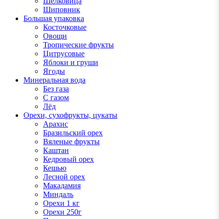
Шелковица
Шиповник
Большая упаковка
Косточковые
Овощи
Тропические фрукты
Цитрусовые
Яблоки и груши
Ягоды
Минеральная вода
Без газа
С газом
Лёд
Орехи, сухофрукты, цукаты
Арахис
Бразильский орех
Вяленые фрукты
Каштан
Кедровый орех
Кешью
Лесной орех
Макадамия
Миндаль
Орехи 1 кг
Орехи 250г