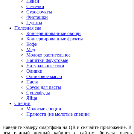
Пекан
Семечки
Сухофрукты
Фисташки
Цукаты
Полезная еда
Консервированные овощи
Консервированные фрукты
Кофе
Мед
Молоко растительное
Напитки фруктовые
Натуральные соки
Оливки
Оливковое масло
Паста
Соусы для пасты
Суперфуды
Яйца
Специи
Молотые специи
Пряности (не молотые специи)
Наведите камеру смартфона на QR и скачайте приложение. В
нем единый личный кабинет с сайтом, бонусы, очень