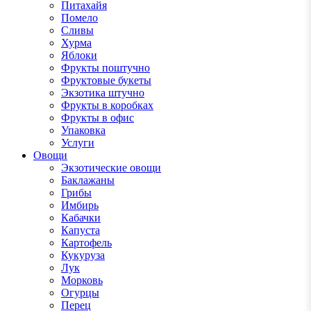
Питахайя
Помело
Сливы
Хурма
Яблоки
Фрукты поштучно
Фруктовые букеты
Экзотика штучно
Фрукты в коробках
Фрукты в офис
Упаковка
Услуги
Овощи
Экзотические овощи
Баклажаны
Грибы
Имбирь
Кабачки
Капуста
Картофель
Кукуруза
Лук
Морковь
Огурцы
Перец