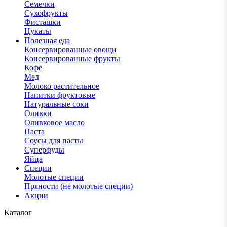
Семечки
Сухофрукты
Фисташки
Цукаты
Полезная еда
Консервированные овощи
Консервированные фрукты
Кофе
Мед
Молоко растительное
Напитки фруктовые
Натуральные соки
Оливки
Оливковое масло
Паста
Соусы для пасты
Суперфуды
Яйца
Специи
Молотые специи
Пряности (не молотые специи)
Акции
Каталог