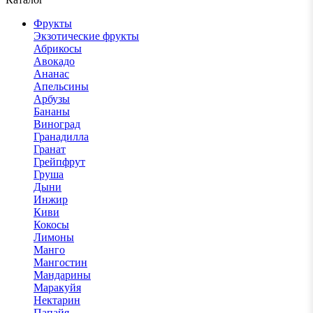
Фрукты
Экзотические фрукты
Абрикосы
Авокадо
Ананас
Апельсины
Арбузы
Бананы
Виноград
Гранадилла
Гранат
Грейпфрут
Груша
Дыни
Инжир
Киви
Кокосы
Лимоны
Манго
Мангостин
Мандарины
Маракуйя
Нектарин
Папайя