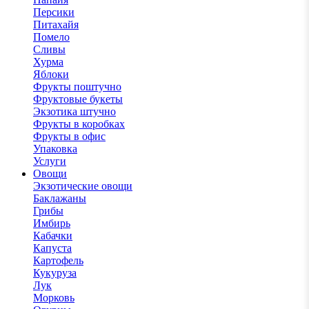
Персики
Питахайя
Помело
Сливы
Хурма
Яблоки
Фрукты поштучно
Фруктовые букеты
Экзотика штучно
Фрукты в коробках
Фрукты в офис
Упаковка
Услуги
Овощи
Экзотические овощи
Баклажаны
Грибы
Имбирь
Кабачки
Капуста
Картофель
Кукуруза
Лук
Морковь