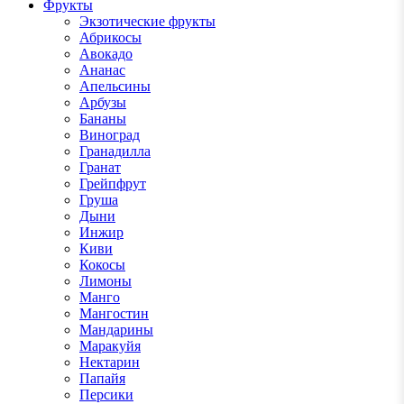
Фрукты
Экзотические фрукты
Абрикосы
Авокадо
Ананас
Апельсины
Арбузы
Бананы
Виноград
Гранадилла
Гранат
Грейпфрут
Груша
Дыни
Инжир
Киви
Кокосы
Лимоны
Манго
Мангостин
Мандарины
Маракуйя
Нектарин
Папайя
Персики