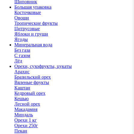
Шиповник
Большая упаковка
Косточковые
Овощи
Тропические фрукты
Цитрусовые
Яблоки и груши
Ягоды
Минеральная вода
Без газа
С газом
Лёд
Орехи, сухофрукты, цукаты
Арахис
Бразильский орех
Вяленые фрукты
Каштан
Кедровый орех
Кешью
Лесной орех
Макадамия
Миндаль
Орехи 1 кг
Орехи 250г
Пекан