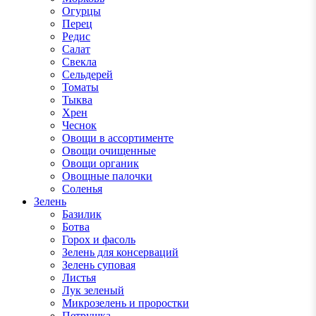
Огурцы
Перец
Редис
Салат
Свекла
Сельдерей
Томаты
Тыква
Хрен
Чеснок
Овощи в ассортименте
Овощи очищенные
Овощи органик
Овощные палочки
Соленья
Зелень
Базилик
Ботва
Горох и фасоль
Зелень для консерваций
Зелень суповая
Листья
Лук зеленый
Микрозелень и проростки
Петрушка