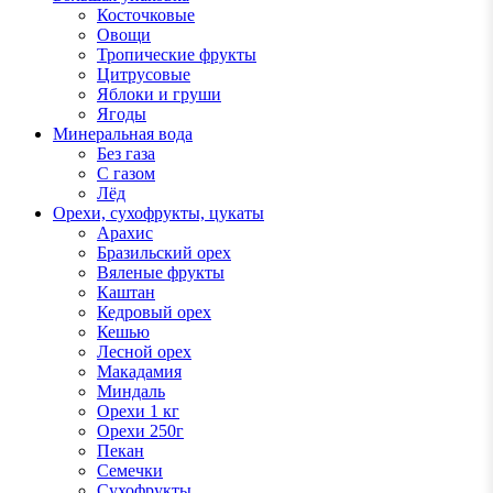
Косточковые
Овощи
Тропические фрукты
Цитрусовые
Яблоки и груши
Ягоды
Минеральная вода
Без газа
С газом
Лёд
Орехи, сухофрукты, цукаты
Арахис
Бразильский орех
Вяленые фрукты
Каштан
Кедровый орех
Кешью
Лесной орех
Макадамия
Миндаль
Орехи 1 кг
Орехи 250г
Пекан
Семечки
Сухофрукты