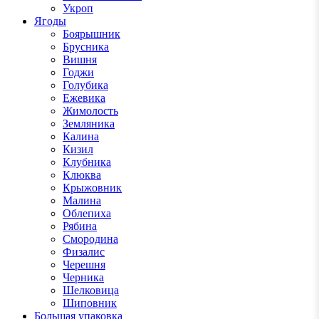
Укроп
Ягоды
Боярышник
Брусника
Вишня
Годжи
Голубика
Ежевика
Жимолость
Земляника
Калина
Кизил
Клубника
Клюква
Крыжовник
Малина
Облепиха
Рябина
Смородина
Физалис
Черешня
Черника
Шелковица
Шиповник
Большая упаковка