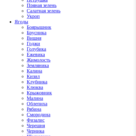
Пряная зелень
Салатная зелень
Укроп
Ягоды
Боярышник
Брусника
Вишня
Годжи
Голубика
Ежевика
Жимолость
Земляника
Калина
Кизил
Клубника
Клюква
Крыжовник
Малина
Облепиха
Рябина
Смородина
Физалис
Черешня
Черника