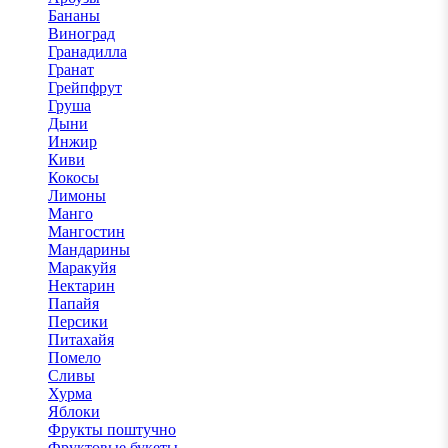
Бананы
Виноград
Гранадилла
Гранат
Грейпфрут
Груша
Дыни
Инжир
Киви
Кокосы
Лимоны
Манго
Мангостин
Мандарины
Маракуйя
Нектарин
Папайя
Персики
Питахайя
Помело
Сливы
Хурма
Яблоки
Фрукты поштучно
Фруктовые букеты