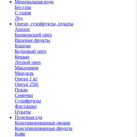
Минеральная вода
Без газа
С газом
Лёд
Орехи, сухофрукты, цукаты
Арахис
Бразильский орех
Вяленые фрукты
Каштан
Кедровый орех
Кешью
Лесной орех
Макадамия
Миндаль
Орехи 1 кг
Орехи 250г
Пекан
Семечки
Сухофрукты
Фисташки
Цукаты
Полезная еда
Консервированные овощи
Консервированные фрукты
Кофе