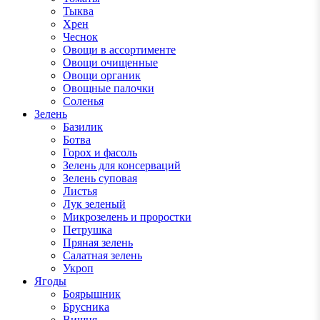
Тыква
Хрен
Чеснок
Овощи в ассортименте
Овощи очищенные
Овощи органик
Овощные палочки
Соленья
Зелень
Базилик
Ботва
Горох и фасоль
Зелень для консерваций
Зелень суповая
Листья
Лук зеленый
Микрозелень и проростки
Петрушка
Пряная зелень
Салатная зелень
Укроп
Ягоды
Боярышник
Брусника
Вишня