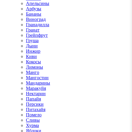
Апельсины
Арбузы
Бананы
Виноград
Гранадилла
Гранат
Грейпфрут
Груша
Дыни
Инжир
Киви
Кокосы
Лимоны
Манго
Мангостин
Мандарины
Маракуйя
Нектарин
Папайя
Персики
Питахайя
Помело
Сливы
Хурма
Яблоки