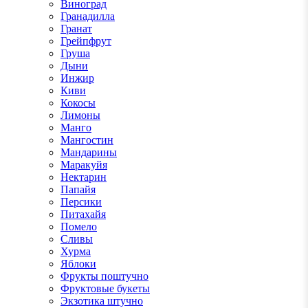
Виноград
Гранадилла
Гранат
Грейпфрут
Груша
Дыни
Инжир
Киви
Кокосы
Лимоны
Манго
Мангостин
Мандарины
Маракуйя
Нектарин
Папайя
Персики
Питахайя
Помело
Сливы
Хурма
Яблоки
Фрукты поштучно
Фруктовые букеты
Экзотика штучно