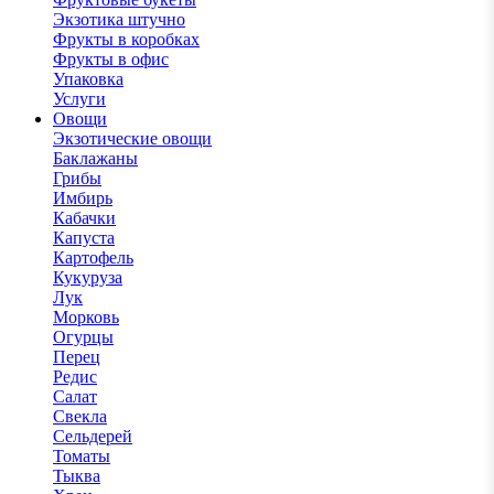
Экзотика штучно
Фрукты в коробках
Фрукты в офис
Упаковка
Услуги
Овощи
Экзотические овощи
Баклажаны
Грибы
Имбирь
Кабачки
Капуста
Картофель
Кукуруза
Лук
Морковь
Огурцы
Перец
Редис
Салат
Свекла
Сельдерей
Томаты
Тыква