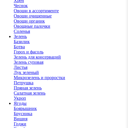
Хрен
Чеснок
Овощи в ассортименте
Овощи очищенные
Овощи органик
Овощные палочки
Соленья
Зелень
Базилик
Ботва
Горох и фасоль
Зелень для консерваций
Зелень суповая
Листья
Лук зеленый
Микрозелень и проростки
Петрушка
Пряная зелень
Салатная зелень
Укроп
Ягоды
Боярышник
Брусника
Вишня
Годжи