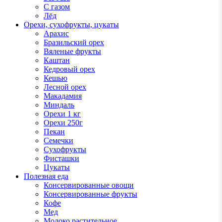
С газом
Лёд
Орехи, сухофрукты, цукаты
Арахис
Бразильский орех
Вяленые фрукты
Каштан
Кедровый орех
Кешью
Лесной орех
Макадамия
Миндаль
Орехи 1 кг
Орехи 250г
Пекан
Семечки
Сухофрукты
Фисташки
Цукаты
Полезная еда
Консервированные овощи
Консервированные фрукты
Кофе
Мед
Молоко растительное