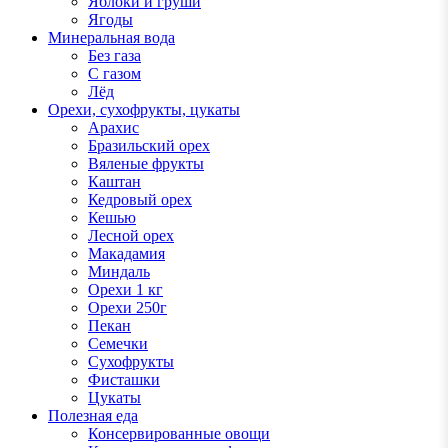
Яблоки и груши
Ягоды
Минеральная вода
Без газа
С газом
Лёд
Орехи, сухофрукты, цукаты
Арахис
Бразильский орех
Вяленые фрукты
Каштан
Кедровый орех
Кешью
Лесной орех
Макадамия
Миндаль
Орехи 1 кг
Орехи 250г
Пекан
Семечки
Сухофрукты
Фисташки
Цукаты
Полезная еда
Консервированные овощи