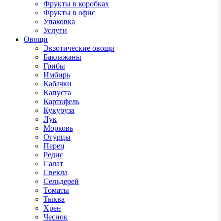
Фрукты в коробках
Фрукты в офис
Упаковка
Услуги
Овощи
Экзотические овощи
Баклажаны
Грибы
Имбирь
Кабачки
Капуста
Картофель
Кукуруза
Лук
Морковь
Огурцы
Перец
Редис
Салат
Свекла
Сельдерей
Томаты
Тыква
Хрен
Чеснок