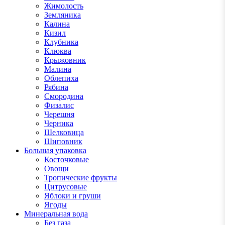
Жимолость
Земляника
Калина
Кизил
Клубника
Клюква
Крыжовник
Малина
Облепиха
Рябина
Смородина
Физалис
Черешня
Черника
Шелковица
Шиповник
Большая упаковка
Косточковые
Овощи
Тропические фрукты
Цитрусовые
Яблоки и груши
Ягоды
Минеральная вода
Без газа