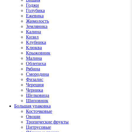
Годжи
Голубика
Ежевика
Жимолость
Земляника
Калина
Кизил
Клубника
Клюква
Крыжовник
Малина
Облепиха
Рябина
Смородина
Физалис
Черешня
Черника
Шелковица
Шиповник
Большая упаковка
Косточковые
Овощи
Тропические фрукты
Цитрусовые