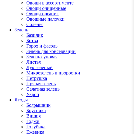
Овощи в ассортименте
Овощи очищенные
Овощи органик
Овощные палочки
Соленья
Зелень
Базилик
Ботва
Горох и фасоль
Зелень для консерваций
Зелень суповая
Листья
Лук зеленый
Микрозелень и проростки
Петрушка
Пряная зелень
Салатная зелень
Укроп
Ягоды
Боярышник
Брусника
Вишня
Годжи
Голубика
Ежевика