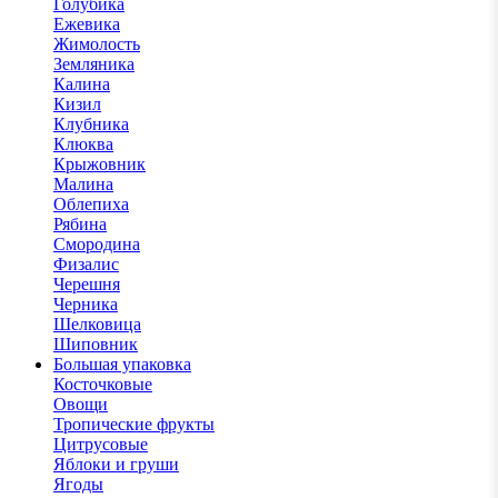
Голубика
Ежевика
Жимолость
Земляника
Калина
Кизил
Клубника
Клюква
Крыжовник
Малина
Облепиха
Рябина
Смородина
Физалис
Черешня
Черника
Шелковица
Шиповник
Большая упаковка
Косточковые
Овощи
Тропические фрукты
Цитрусовые
Яблоки и груши
Ягоды