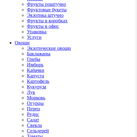
Фрукты поштучно
Фруктовые букеты
Экзотика штучно
Фрукты в коробках
Фрукты в офис
Упаковка
Услуги
Овощи
Экзотические овощи
Баклажаны
Грибы
Имбирь
Кабачки
Капуста
Картофель
Кукуруза
Лук
Морковь
Огурцы
Перец
Редис
Салат
Свекла
Сельдерей
Томаты