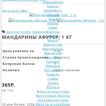
Гранадилла
Гранат
Грейпфрут
Фрукты в офис
Груша
Дыни
Инжир
Киви
Без косточек
,
Марокко
Кокосы
МАНДАРИНЫ АФУРЕР, 1 КГ
Лимоны
Манго
Мангостин
Мандарины
Цена указана за:
1 кг.
Маракуйя
Страна происхождения:
Нектарин
Марокко
Папайя
Бонусные баллы:
7
Персики
Наличие:
Питахайя
Нет в наличии
Помело
Сливы
Хурма
365Р.
Яблоки
за 1 кг.
Фрукты поштучно
Фруктовые букеты
Экзотика штучно
Фрукты в коробках
10 или более: 329р.