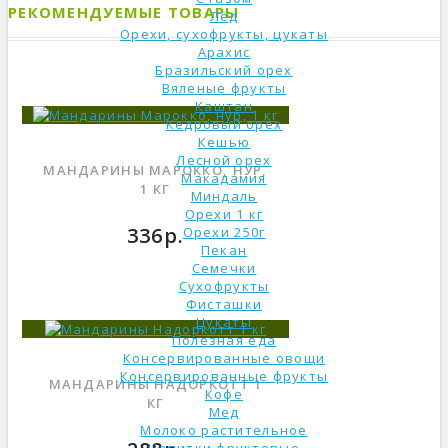
РЕКОМЕНДУЕМЫЕ ТОВАРЫ
Лёд
Орехи, сухофрукты, цукаты
Арахис
Бразильский орех
Вяленые фрукты
Каштан
Кедровый орех
Кешью
Лесной орех
МАНДАРИНЫ МАРОККО, НУР,
Макадамия
1 КГ
Миндаль
Орехи 1 кг
336р.
Орехи 250г
Пекан
Семечки
Сухофрукты
Фисташки
Цукаты
Полезная еда
Консервированные овощи
Консервированные фрукты
МАНДАРИНЫ НАДОРКОТТ 1
Кофе
КГ
Мед
Молоко растительное