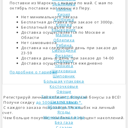
Поставки из Марокко с января по май. С мая по
Земляника
октябрь поставки налажены из Перу.
Калина
Кизил
Нет минимального заказа
Клубника
Бесплатная доставка при заказе от 3000р.
Клюква
Бесплатный подъем на этаж
Крыжовник
Доставка осуществляется по Москве и
Малина
Области
Облепиха
Нет самовывоза
Рябина
Доставка на следующий день при заказе до
Смородина
23-59
Физалис
Доставка день-в-день при заказе до 14-00
Черешня
Доставка осуществляется ежедневно
Черника
Шелковица
Подробнее о тарифах
Шиповник
Большая упаковка
Косточковые
Овощи
Тропические фрукты
Регистрируй личный кабинет, получай бонусы за ВСЁ!
Цитрусовые
Получи скидку
до 500р на 1й заказ*.
Яблоки и груши
С каждого заказа получай до 5% кэшбэк на личный
Ягоды
счет.
Минеральная вода
Чем больше покупок, тем больше процент накоплений.
Без газа
С газом