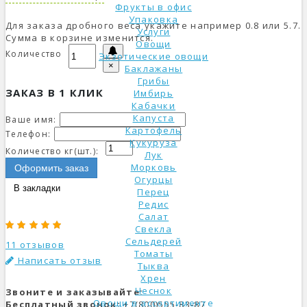
Фрукты в офис
Упаковка
Для заказа дробного веса укажите например 0.8 или 5.7.
Услуги
Сумма в корзине изменится.
Овощи
Количество
Экзотические овощи
×
Баклажаны
Грибы
ЗАКАЗ В 1 КЛИК
Имбирь
Кабачки
Капуста
Ваше имя:
Картофель
Телефон:
Кукуруза
Количество кг(шт.):
Лук
Морковь
Оформить заказ
Огурцы
В закладки
Перец
Редис
Салат
Свекла
Сельдерей
11 отзывов
Томаты
Написать отзыв
Тыква
Хрен
Чеснок
Звоните и заказывайте:
Овощи в ассортименте
Бесплатный звонок:
+7(800)555-83-87