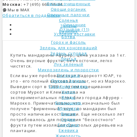
Овощи очищенные
Москва:
+7 (495) 666-56-84
Овощи органик
Мы в MAX
Овощные палочки
Обратиться в поддержку
Соленья
Описание
Зелень
Отзывов (11)
Базилик
Условия доставки
Ботва
Горох и фасоль
Зелень для консерваций
Зелень суповая
Купить мандарины Афурер,, цена указана за 1 кг.
Листья
Очень вкусные фрукты, без косточки, легко
Лук зеленый
чистятся.
Микрозелень и проростки
Петрушка
Если вы уже пробовали сорт Надоркотт ЮАР, то
Пряная зелень
это - его полный вкусовой аналог, но из Марокко.
Салатная зелень
Выведен сорт в 1988 г., путем скрещивания
Укроп
сортов Муркот и Клементина на
Ягоды
экспериментальных полях близ города Афурер -
Боярышник
Марокко. Примечательно, что изначально был
Брусника
получен "фирменный" вкус, но мандарин был
Вишня
просто напичкан косточками. Еще несколько лет
Годжи
потребовалось для получения "бескостного"
Голубика
фрукта путем изоляции однополых деревьев на
Ежевика
плантации.
Жимолость