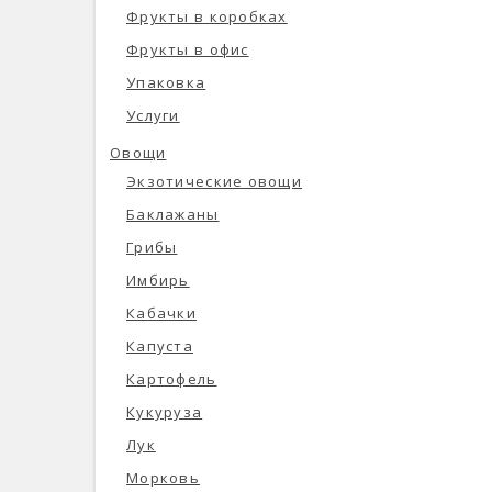
Фрукты в коробках
Фрукты в офис
Упаковка
Услуги
Овощи
Экзотические овощи
Баклажаны
Грибы
Имбирь
Кабачки
Капуста
Картофель
Кукуруза
Лук
Морковь