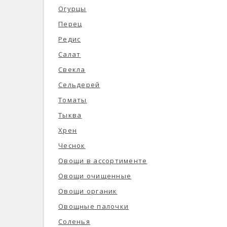
Огурцы
Перец
Редис
Салат
Свекла
Сельдерей
Томаты
Тыква
Хрен
Чеснок
Овощи в ассортименте
Овощи очищенные
Овощи органик
Овощные палочки
Соленья