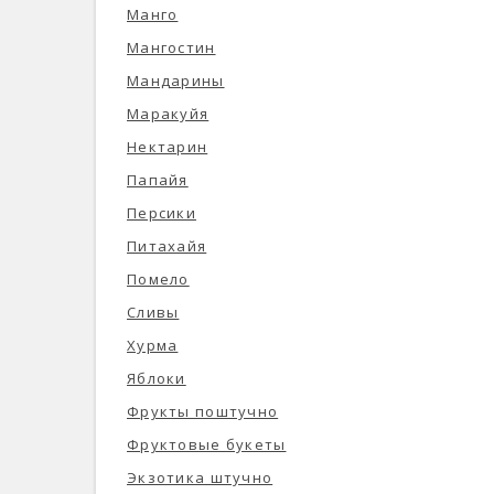
Манго
Мангостин
Мандарины
Маракуйя
Нектарин
Папайя
Персики
Питахайя
Помело
Сливы
Хурма
Яблоки
Фрукты поштучно
Фруктовые букеты
Экзотика штучно