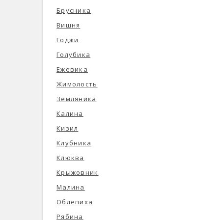
Брусника
Вишня
Годжи
Голубика
Ежевика
Жимолость
Земляника
Калина
Кизил
Клубника
Клюква
Крыжовник
Малина
Облепиха
Рябина