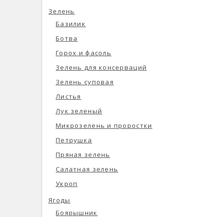
Зелень
Базилик
Ботва
Горох и фасоль
Зелень для консерваций
Зелень суповая
Листья
Лук зеленый
Микрозелень и проростки
Петрушка
Пряная зелень
Салатная зелень
Укроп
Ягоды
Боярышник