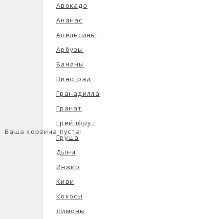
Авокадо
Ананас
Апельсины
Арбузы
Бананы
Виноград
Гранадилла
Гранат
Грейпфрут
Ваша корзина пуста!
Груша
Дыни
Инжир
Киви
Кокосы
Лимоны