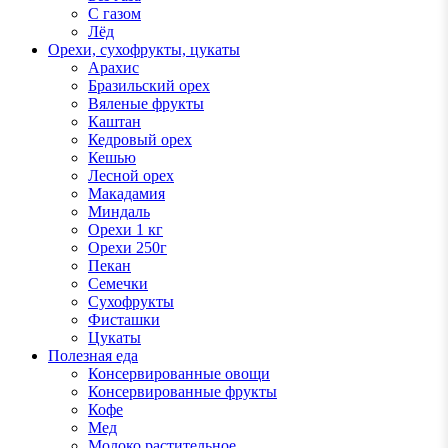
С газом
Лёд
Орехи, сухофрукты, цукаты
Арахис
Бразильский орех
Вяленые фрукты
Каштан
Кедровый орех
Кешью
Лесной орех
Макадамия
Миндаль
Орехи 1 кг
Орехи 250г
Пекан
Семечки
Сухофрукты
Фисташки
Цукаты
Полезная еда
Консервированные овощи
Консервированные фрукты
Кофе
Мед
Молоко растительное