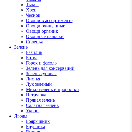
Тыква
Хрен
Чеснок
Овощи в ассортименте
Овощи очищенные
Овощи органик
Овощные палочки
Соленья
Зелень
Базилик
Ботва
Горох и фасоль
Зелень для консерваций
Зелень суповая
Листья
Лук зеленый
Микрозелень и проростки
Петрушка
Пряная зелень
Салатная зелень
Укроп
Ягоды
Боярышник
Брусника
Вишня