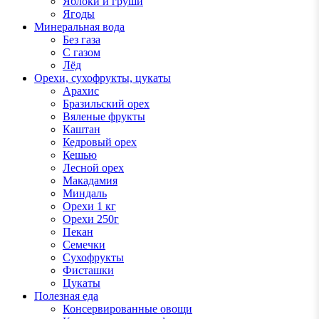
Яблоки и груши
Ягоды
Минеральная вода
Без газа
С газом
Лёд
Орехи, сухофрукты, цукаты
Арахис
Бразильский орех
Вяленые фрукты
Каштан
Кедровый орех
Кешью
Лесной орех
Макадамия
Миндаль
Орехи 1 кг
Орехи 250г
Пекан
Семечки
Сухофрукты
Фисташки
Цукаты
Полезная еда
Консервированные овощи