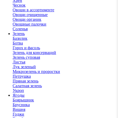
Хрен
Чеснок
Овощи в ассортименте
Овощи очищенные
Овощи органик
Овощные палочки
Соленья
Зелень
Базилик
Ботва
Горох и фасоль
Зелень для консерваций
Зелень суповая
Листья
Лук зеленый
Микрозелень и проростки
Петрушка
Пряная зелень
Салатная зелень
Укроп
Ягоды
Боярышник
Брусника
Вишня
Годжи