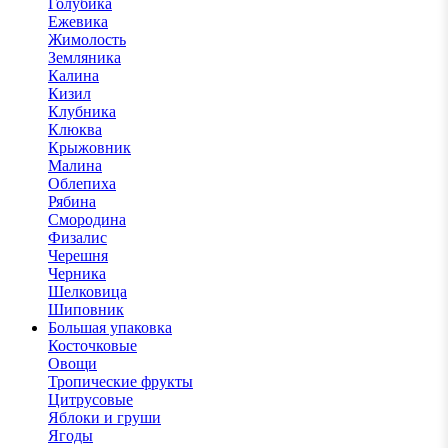
Голубика
Ежевика
Жимолость
Земляника
Калина
Кизил
Клубника
Клюква
Крыжовник
Малина
Облепиха
Рябина
Смородина
Физалис
Черешня
Черника
Шелковица
Шиповник
Большая упаковка
Косточковые
Овощи
Тропические фрукты
Цитрусовые
Яблоки и груши
Ягоды