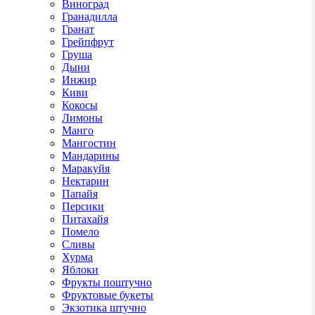
Виноград
Гранадилла
Гранат
Грейпфрут
Груша
Дыни
Инжир
Киви
Кокосы
Лимоны
Манго
Мангостин
Мандарины
Маракуйя
Нектарин
Папайя
Персики
Питахайя
Помело
Сливы
Хурма
Яблоки
Фрукты поштучно
Фруктовые букеты
Экзотика штучно