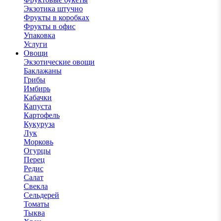
Экзотика штучно
Фрукты в коробках
Фрукты в офис
Упаковка
Услуги
Овощи
Экзотические овощи
Баклажаны
Грибы
Имбирь
Кабачки
Капуста
Картофель
Кукуруза
Лук
Морковь
Огурцы
Перец
Редис
Салат
Свекла
Сельдерей
Томаты
Тыква