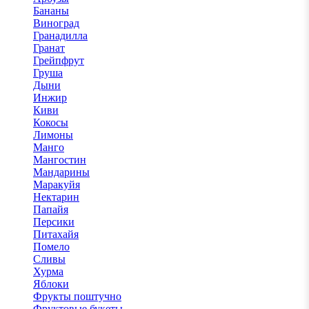
Бананы
Виноград
Гранадилла
Гранат
Грейпфрут
Груша
Дыни
Инжир
Киви
Кокосы
Лимоны
Манго
Мангостин
Мандарины
Маракуйя
Нектарин
Папайя
Персики
Питахайя
Помело
Сливы
Хурма
Яблоки
Фрукты поштучно
Фруктовые букеты