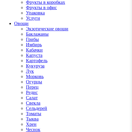
Фрукты в коробках
Фрукты в офис
Упаковка
Услуги
Овощи
Экзотические овощи
Баклажаны
Грибы
Имбирь
Кабачки
Капуста
Картофель
Кукуруза
Лук
Морковь
Огурцы
Перец
Редис
Салат
Свекла
Сельдерей
Томаты
Тыква
Хрен
Чеснок