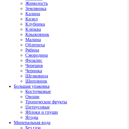
Жимолость
Земляника
Калина
Кизил
Клубника
Клюква
Крыжовник
Малина
Облепиха
Рябина
Смородина
Физалис
Черешня
Черника
Шелковица
Шиповник
Большая упаковка
Косточковые
Овощи
Тропические фрукты
Цитрусовые
Яблоки и груши
Ягоды
Минеральная вода
Без газа