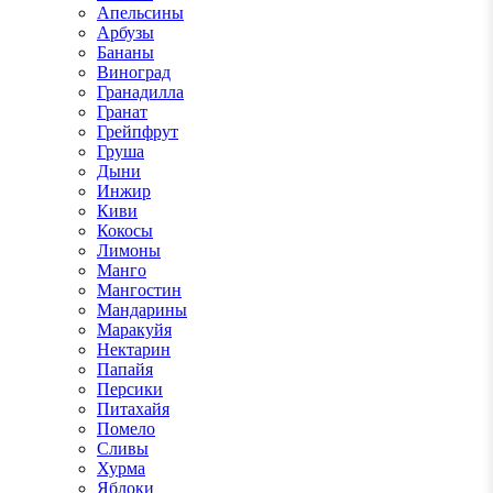
Апельсины
Арбузы
Бананы
Виноград
Гранадилла
Гранат
Грейпфрут
Груша
Дыни
Инжир
Киви
Кокосы
Лимоны
Манго
Мангостин
Мандарины
Маракуйя
Нектарин
Папайя
Персики
Питахайя
Помело
Сливы
Хурма
Яблоки