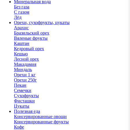
Минеральная вода
Без газа
С газом
Лёд
Орехи, сухофрукты, цукаты
Арахис
Бразильский орех
Вяленые фрукты
Каштан
Кедровый орех
Кешью
Лесной орех
Макадамия
Миндаль
Орехи 1 кг
Орехи 250г
Пекан
Семечки
Сухофрукты
Фисташки
Цукаты
Полезная еда
Консервированные овощи
Консервированные фрукты
Кофе