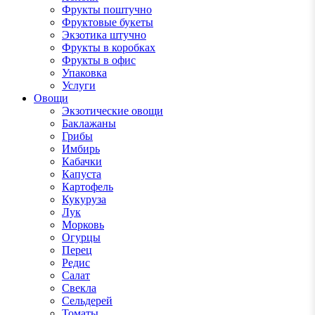
Фрукты поштучно
Фруктовые букеты
Экзотика штучно
Фрукты в коробках
Фрукты в офис
Упаковка
Услуги
Овощи
Экзотические овощи
Баклажаны
Грибы
Имбирь
Кабачки
Капуста
Картофель
Кукуруза
Лук
Морковь
Огурцы
Перец
Редис
Салат
Свекла
Сельдерей
Томаты