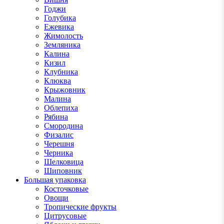
Годжи
Голубика
Ежевика
Жимолость
Земляника
Калина
Кизил
Клубника
Клюква
Крыжовник
Малина
Облепиха
Рябина
Смородина
Физалис
Черешня
Черника
Шелковица
Шиповник
Большая упаковка
Косточковые
Овощи
Тропические фрукты
Цитрусовые