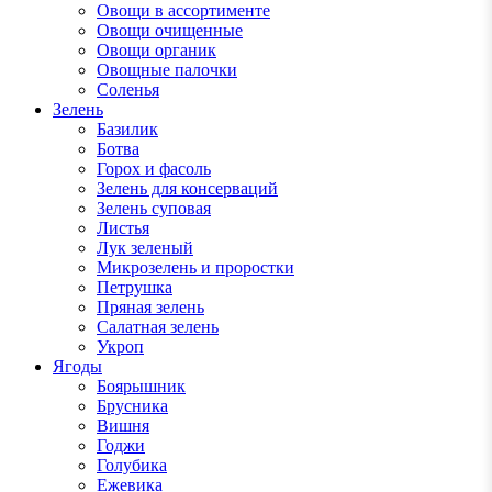
Овощи в ассортименте
Овощи очищенные
Овощи органик
Овощные палочки
Соленья
Зелень
Базилик
Ботва
Горох и фасоль
Зелень для консерваций
Зелень суповая
Листья
Лук зеленый
Микрозелень и проростки
Петрушка
Пряная зелень
Салатная зелень
Укроп
Ягоды
Боярышник
Брусника
Вишня
Годжи
Голубика
Ежевика