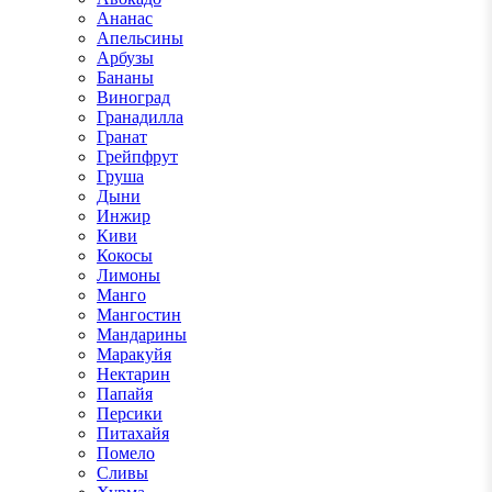
Ананас
Апельсины
Арбузы
Бананы
Виноград
Гранадилла
Гранат
Грейпфрут
Груша
Дыни
Инжир
Киви
Кокосы
Лимоны
Манго
Мангостин
Мандарины
Маракуйя
Нектарин
Папайя
Персики
Питахайя
Помело
Сливы