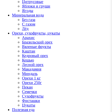
Цитрусовые
Яблоки и груши
Ягоды
Минеральная вода
Без газа
С газом
Лёд
Орехи, сухофрукты, цукаты
Арахис
Бразильский орех
Вяленые фрукты
Каштан
Кедровый орех
Кешью
Лесной орех
Макадамия
Миндаль
Орехи 1 кг
Орехи 250г
Пекан
Семечки
Сухофрукты
Фисташки
Цукаты
Полезная еда