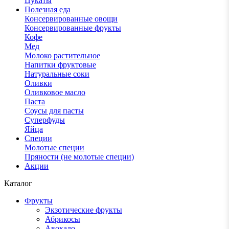
Цукаты
Полезная еда
Консервированные овощи
Консервированные фрукты
Кофе
Мед
Молоко растительное
Напитки фруктовые
Натуральные соки
Оливки
Оливковое масло
Паста
Соусы для пасты
Суперфуды
Яйца
Специи
Молотые специи
Пряности (не молотые специи)
Акции
Каталог
Фрукты
Экзотические фрукты
Абрикосы
Авокадо