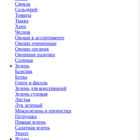
Свекла
Сельдерей
Томаты
Тыква
Хрен
Чеснок
Овощи в ассортименте
Овощи очищенные
Овощи органик
Овощные палочки
Соленья
Зелень
Базилик
Ботва
Горох и фасоль
Зелень для консерваций
Зелень суповая
Листья
Лук зеленый
Микрозелень и проростки
Петрушка
Пряная зелень
Салатная зелень
Укроп
Ягоды