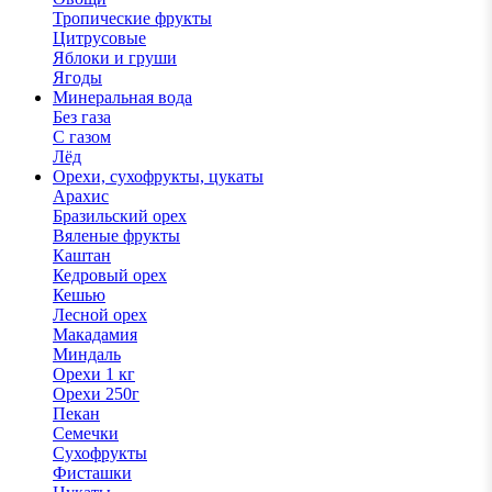
Тропические фрукты
Цитрусовые
Яблоки и груши
Ягоды
Минеральная вода
Без газа
С газом
Лёд
Орехи, сухофрукты, цукаты
Арахис
Бразильский орех
Вяленые фрукты
Каштан
Кедровый орех
Кешью
Лесной орех
Макадамия
Миндаль
Орехи 1 кг
Орехи 250г
Пекан
Семечки
Сухофрукты
Фисташки