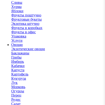
Сливы
Хурма
Яблоки
Фрукты поштучно
Фруктовые букеты
Экзотика штучно
Фрукты в коробках
Фрукты в офис
Упаковка
Услуги
Овощи
Экзотические овощи
Баклажаны
Грибы
Имбирь
Кабачки
Капуста
Картофель
Кукуруза
Лук
Морковь
Огурцы
Перец
Редис
Салат