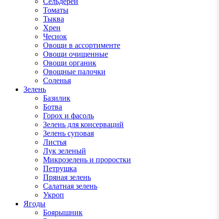
Сельдерей
Томаты
Тыква
Хрен
Чеснок
Овощи в ассортименте
Овощи очищенные
Овощи органик
Овощные палочки
Соленья
Зелень
Базилик
Ботва
Горох и фасоль
Зелень для консерваций
Зелень суповая
Листья
Лук зеленый
Микрозелень и проростки
Петрушка
Пряная зелень
Салатная зелень
Укроп
Ягоды
Боярышник