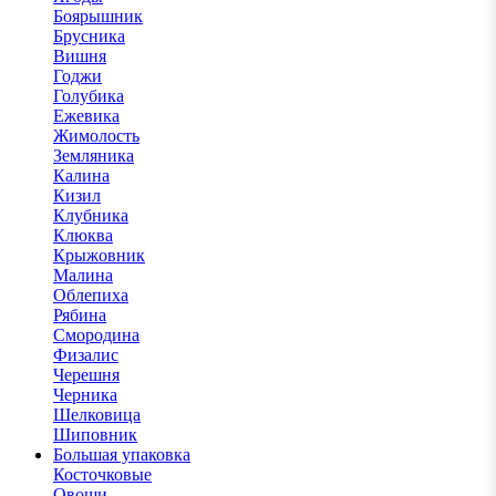
Боярышник
Брусника
Вишня
Годжи
Голубика
Ежевика
Жимолость
Земляника
Калина
Кизил
Клубника
Клюква
Крыжовник
Малина
Облепиха
Рябина
Смородина
Физалис
Черешня
Черника
Шелковица
Шиповник
Большая упаковка
Косточковые
Овощи