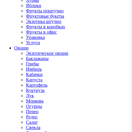
Хурма
Яблоки
Фрукты поштучно
Фруктовые букеты
Экзотика штучно
Фрукты в коробках
Фрукты в офис
Упаковка
Услуги
Овощи
Экзотические овощи
Баклажаны
Грибы
Имбирь
Кабачки
Капуста
Картофель
Кукуруза
Лук
Морковь
Огурцы
Перец
Редис
Салат
Свекла