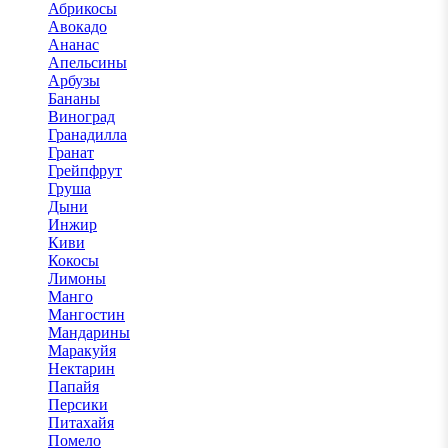
Абрикосы
Авокадо
Ананас
Апельсины
Арбузы
Бананы
Виноград
Гранадилла
Гранат
Грейпфрут
Груша
Дыни
Инжир
Киви
Кокосы
Лимоны
Манго
Мангостин
Мандарины
Маракуйя
Нектарин
Папайя
Персики
Питахайя
Помело