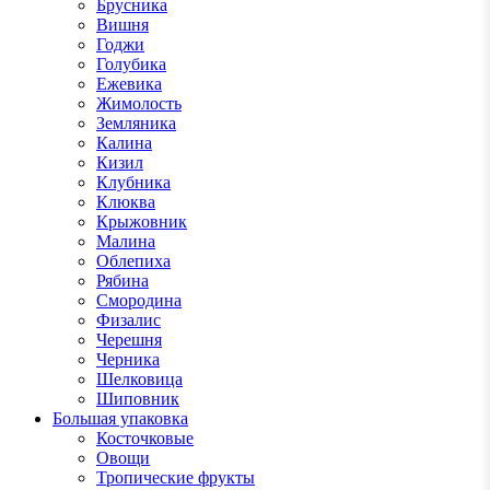
Брусника
Вишня
Годжи
Голубика
Ежевика
Жимолость
Земляника
Калина
Кизил
Клубника
Клюква
Крыжовник
Малина
Облепиха
Рябина
Смородина
Физалис
Черешня
Черника
Шелковица
Шиповник
Большая упаковка
Косточковые
Овощи
Тропические фрукты