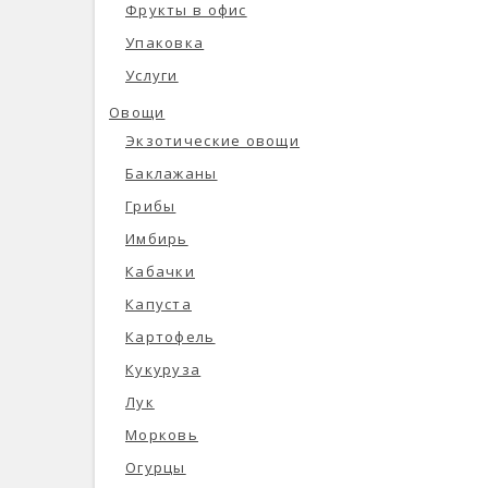
Фрукты в офис
Упаковка
Услуги
Овощи
Экзотические овощи
Баклажаны
Грибы
Имбирь
Кабачки
Капуста
Картофель
Кукуруза
Лук
Морковь
Огурцы