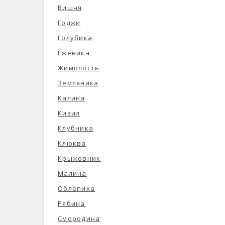
Вишня
Годжи
Голубика
Ежевика
Жимолость
Земляника
Калина
Кизил
Клубника
Клюква
Крыжовник
Малина
Облепиха
Рябина
Смородина