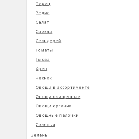
Перец
Редис
Салат
Свекла
Сельдерей
Томаты
Тыква
Хрен
Чеснок
Овощи в ассортименте
Овощи очищенные
Овощи органик
Овощные палочки
Соленья
Зелень