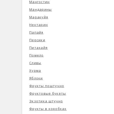
Мангостин
Мандарины
Маракуйя
Нектарин
Папайя
Персики
Питахайя
Помело
Сливы
Хурма
Яблоки
Фрукты поштучно
Фруктовые букеты
Экзотика штучно
Фрукты в коробках