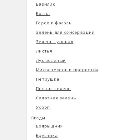
Базилик
Ботва
Горох и фасоль
Зелень для консерваций
Зелень суповая
Листья
Лук зеленый
Микрозелень и проростки
Петрушка
Пряная зелень
Салатная зелень
Укроп
Ягоды
Боярышник
Брусника