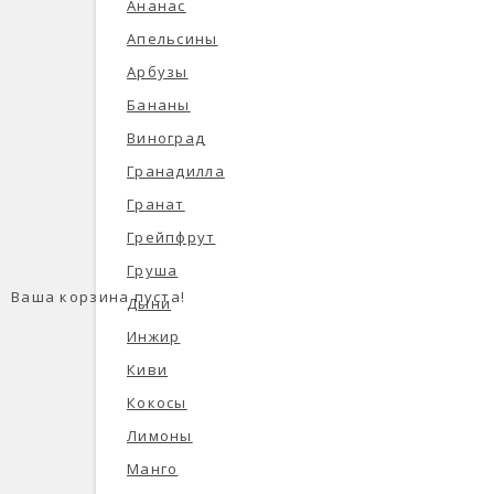
Ананас
Апельсины
Арбузы
Бананы
Виноград
Гранадилла
Гранат
Грейпфрут
Груша
Ваша корзина пуста!
Дыни
Инжир
Киви
Кокосы
Лимоны
Манго