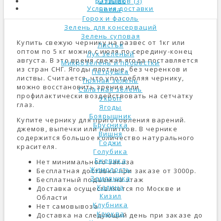
Базилик
Отзывов (3)
Условия доставки
Ботва
Горох и фасоль
Зелень для консерваций
Зелень суповая
Купить свежую чернику на развес от 1кг или
Листья
оптом по 5 кг можно с июля по середину-конец
Лук зеленый
августа. В это время свежая ягода поставляется
Микрозелень и проростки
из стран СНГ. Ягоды плотные, без черенков и
Петрушка
листвы. Считается, что употребляя чернику,
Пряная зелень
можно восстановить зрение или
Салатная зелень
профилактически воздействовать на сетчатку
Укроп
глаз.
Ягоды
Боярышник
Купите чернику для приготовления варений.
Брусника
джемов, выпечки или напитков. В чернике
Вишня
содержится большое количество натурального
Годжи
красителя.
Голубика
Ежевика
Нет минимального заказа
Жимолость
Бесплатная доставка при заказе от 3000р.
Земляника
Бесплатный подъем на этаж
Калина
Доставка осуществляется по Москве и
Кизил
Области
Клубника
Нет самовывоза
Клюква
Доставка на следующий день при заказе до