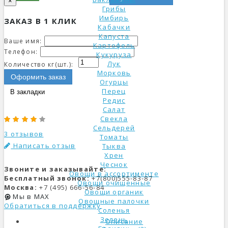
×
Грибы
Имбирь
ЗАКАЗ В 1 КЛИК
Кабачки
Капуста
Ваше имя:
Картофель
Телефон:
Кукуруза
Лук
Количество кг(шт.):
Морковь
Оформить заказ
Огурцы
Перец
В закладки
Редис
Салат
Свекла
Сельдерей
3 отзывов
Томаты
Написать отзыв
Тыква
Хрен
Чеснок
Звоните и заказывайте:
Овощи в ассортименте
Бесплатный звонок:
+7(800)555-83-87
Овощи очищенные
Москва:
+7 (495) 666-56-84
Овощи органик
Мы в MAX
Овощные палочки
Обратиться в поддержку
Соленья
Зелень
Описание