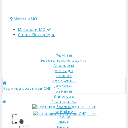
Москва и МО
Москва и МО
Санкт-Петербург
КАТАЛОГ
Фрукты
Экзотические фрукты
Абрикосы
Авокадо
Ананас
Апельсины
Арбузы
Черника сезонная СНГ, 1 кг
Бананы
Виноград
Гранадилла
Гранат
Грейпфрут
Груша
Дыни
Инжир