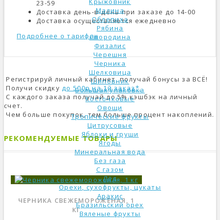
Крыжовник
23-59
Малина
Доставка день-в-день при заказе до 14-00
Облепиха
Доставка осуществляется ежедневно
Рябина
Подробнее о тарифах
Смородина
Физалис
Черешня
Черника
Шелковица
Регистрируй личный кабинет, получай бонусы за ВСЁ!
Шиповник
Получи скидку
до 500р на 1й заказ*.
Большая упаковка
С каждого заказа получай до 5% кэшбэк на личный
Косточковые
счет.
Овощи
Чем больше покупок, тем больше процент накоплений.
Тропические фрукты
Цитрусовые
Яблоки и груши
РЕКОМЕНДУЕМЫЕ ТОВАРЫ
Ягоды
Минеральная вода
Без газа
С газом
Лёд
Орехи, сухофрукты, цукаты
Арахис
ЧЕРНИКА СВЕЖЕМОРОЖЕНАЯ, 1
Бразильский орех
КГ
Вяленые фрукты