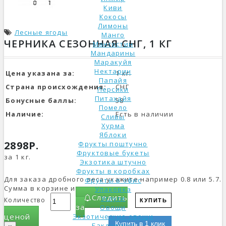
Киви
Кокосы
Лимоны
Лесные ягоды
Манго
ЧЕРНИКА СЕЗОННАЯ СНГ, 1 КГ
Мангостин
Мандарины
Маракуйя
Нектарин
Цена указана за:
1 кг.
Папайя
Страна происхождения:
СНГ
Персики
Питахайя
Бонусные баллы:
58
Помело
Наличие:
Есть в наличии
Сливы
Хурма
Яблоки
2898Р.
Фрукты поштучно
Фруктовые букеты
за 1 кг.
Экзотика штучно
Фрукты в коробках
Для заказа дробного веса укажите например 0.8 или 5.7.
Фрукты в офис
Сумма в корзине изменится.
Упаковка
Следить
Услуги
Количество
КУПИТЬ
за
Овощи
ценой
Экзотические овощи
Купить в 1 клик
Баклажаны