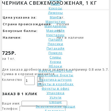
ЧЕРНИКА СВЕЖЕМОРОЖЕНАЯ, 1 КГ
Киви
Кокосы
Лимоны
Манго
Цена указана за:
1 кг.
Мангостин
Страна происхождения:
Россия
Мандарины
Маракуйя
Бонусные баллы:
15
Нектарин
Наличие:
Нет в наличии
Папайя
Персики
Питахайя
725Р.
Помело
Сливы
за 1 кг.
Хурма
Яблоки
Для заказа дробного веса укажите например 0.8 или 5.7.
Фрукты поштучно
Сумма в корзине изменится.
Фруктовые букеты
Экзотика штучно
Количество
Фрукты в коробках
×
Фрукты в офис
Упаковка
ЗАКАЗ В 1 КЛИК
Услуги
Овощи
Ваше имя:
Экзотические овощи
Телефон:
Баклажаны