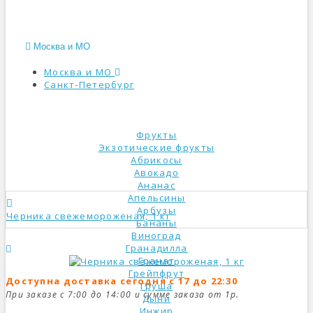
Москва и МО
Москва и МО
Санкт-Петербург
КАТАЛОГ
Фрукты
Экзотические фрукты
Абрикосы
Авокадо
Ананас
Апельсины
Арбузы
Черника свежемороженая, 1 кг
Бананы
Виноград
Гранадилла
Гранат
Грейпфрут
Доступна доставка сегодня с 17 до 22:30
Груша
При заказе с 7:00 до 14:00 и сумме заказа от 1р.
Дыни
Инжир