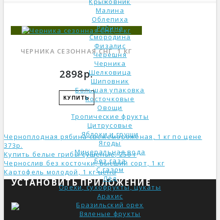
Крыжовник
Малина
Облепиха
Рябина
Смородина
Физалис
ЧЕРНИКА СЕЗОННАЯ СНГ, 1 КГ
Черешня
Черника
2898р.
Шелковица
Шиповник
Большая упаковка
Косточковые
КУПИТЬ
Овощи
Тропические фрукты
Цитрусовые
Яблоки и груши
Черноплодная рябина свежемороженая, 1 кг по цене
Ягоды
373р.
Минеральная вода
Купить белые грибы сушеные, 250 г
Без газа
Чернослив без косточки, высший сорт, 1 кг
С газом
Картофель молодой, 1 кг ценa
Лёд
УСТАНОВИТЬ ПРИЛОЖЕНИЕ
Орехи, сухофрукты, цукаты
Арахис
Бразильский орех
Вяленые фрукты