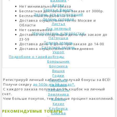
Базилик
Ботва
Нет минимального заказа
Горох и фасоль
Бесплатная доставка при заказе от 3000р.
Зелень для консерваций
Бесплатный подъем на этаж
Зелень суповая
Доставка осуществляется по Москве и
Листья
Области
Лук зеленый
Нет самовывоза
Микрозелень и проростки
Доставка на следующий день при заказе до
Петрушка
23-59
Пряная зелень
Доставка день-в-день при заказе до 14-00
Салатная зелень
Доставка осуществляется ежедневно
Укроп
Подробнее о тарифах
Ягоды
Боярышник
Брусника
Вишня
Годжи
Регистрируй личный кабинет, получай бонусы за ВСЁ!
Голубика
Получи скидку
до 500р на 1й заказ*.
Ежевика
С каждого заказа получай до 5% кэшбэк на личный
Жимолость
счет.
Земляника
Чем больше покупок, тем больше процент накоплений.
Калина
Кизил
Клубника
РЕКОМЕНДУЕМЫЕ ТОВАРЫ
Клюква