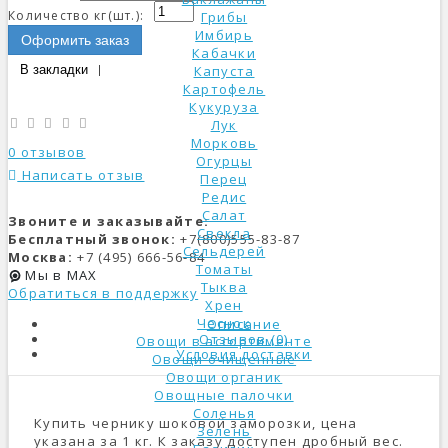
Количество кг(шт.):
Грибы
Имбирь
Оформить заказ
Кабачки
В закладки
Капуста
Картофель
Кукуруза
Лук
Морковь
0 отзывов
Огурцы
Написать отзыв
Перец
Редис
Салат
Звоните и заказывайте:
Свекла
Бесплатный звонок:
+7(800)555-83-87
Сельдерей
Москва:
+7 (495) 666-56-84
Томаты
Мы в MAX
Тыква
Обратиться в поддержку
Хрен
Чеснок
Описание
Отзывов (0)
Овощи в ассортименте
Условия доставки
Овощи очищенные
Овощи органик
Овощные палочки
Соленья
Купить чернику шоковой заморозки, цена
Зелень
указана за 1 кг. К заказу доступен дробный вес.