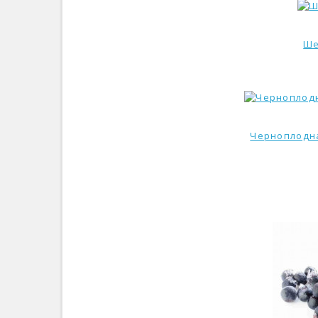
Ше
Черноплодна