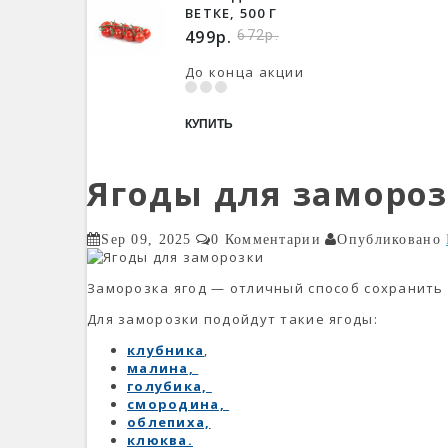
ВЕТКЕ, 500 Г
499р.
672р.
До конца акции
КУПИТЬ
Ягоды для заморо
Sep 09, 2025
0 Комментарии
Опубликовано
Заморозка ягод — отличный способ сохранить 
Для заморозки подойдут такие ягоды:
клубника
,
малина,
голубика,
смородина,
облепиха,
клюква.