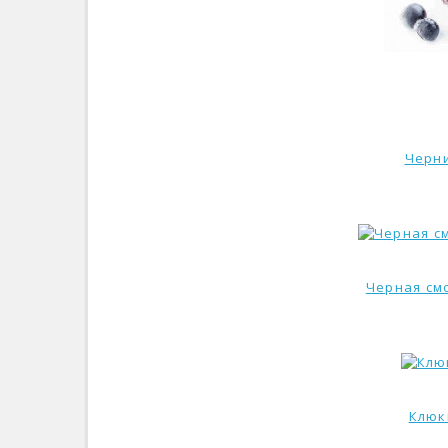
Черни
Черная см
Клюк