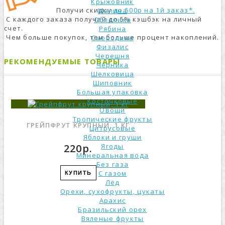
Крыжовник
Получи скидку
до 500р на 1й заказ*.
Малина
С каждого заказа получай до 5% кэшбэк на личный
Облепиха
счет.
Рябина
Чем больше покупок, тем больше процент накоплений.
Смородина
Физалис
Черешня
РЕКОМЕНДУЕМЫЕ ТОВАРЫ
Черника
Шелковица
Шиповник
Большая упаковка
Косточковые
Овощи
Тропические фрукты
ГРЕЙПФРУТ КРУПНЫЙ, 1 КГ
Цитрусовые
Яблоки и груши
220р.
Ягоды
Минеральная вода
Без газа
С газом
КУПИТЬ
Лёд
Орехи, сухофрукты, цукаты
Арахис
Бразильский орех
Вяленые фрукты