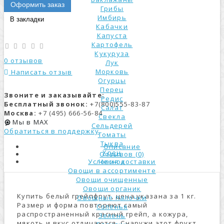
Оформить заказ
Грибы
Имбирь
В закладки
Кабачки
Капуста
Картофель
Кукуруза
0 отзывов
Лук
Морковь
Написать отзыв
Огурцы
Перец
Звоните и заказывайте:
Редис
Бесплатный звонок:
+7(800)555-83-87
Салат
Москва:
+7 (495) 666-56-84
Свекла
Мы в MAX
Сельдерей
Обратиться в поддержку
Томаты
Тыква
Описание
Хрен
Отзывов (0)
Условия доставки
Чеснок
Овощи в ассортименте
Овощи очищенные
Овощи органик
Купить белый грейпфрут, цена указана за 1 кг.
Овощные палочки
Размер и форма повторяют самый
Соленья
распространенный красный грейп, а кожура,
Зелень
мякоть и вкус отличаются. Снаружи этот фрукт