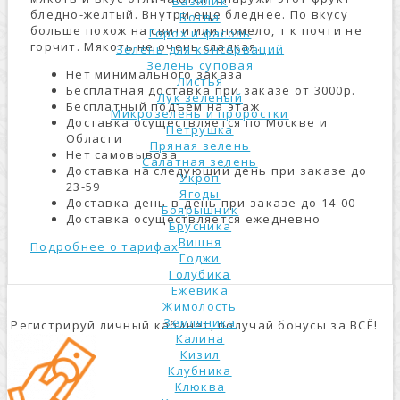
Базилик
бледно-желтый. Внутри еще бледнее. По вкусу
Ботва
больше похож на свити или помело, т к почти не
Горох и фасоль
горчит. Мякоть не очень сладкая.
Зелень для консерваций
Зелень суповая
Нет минимального заказа
Листья
Бесплатная доставка при заказе от 3000р.
Лук зеленый
Бесплатный подъем на этаж
Микрозелень и проростки
Доставка осуществляется по Москве и
Петрушка
Области
Пряная зелень
Нет самовывоза
Салатная зелень
Доставка на следующий день при заказе до
Укроп
23-59
Ягоды
Доставка день-в-день при заказе до 14-00
Боярышник
Доставка осуществляется ежедневно
Брусника
Вишня
Подробнее о тарифах
Годжи
Голубика
Ежевика
Жимолость
Земляника
Регистрируй личный кабинет, получай бонусы за ВСЁ!
Калина
Кизил
Клубника
Клюква