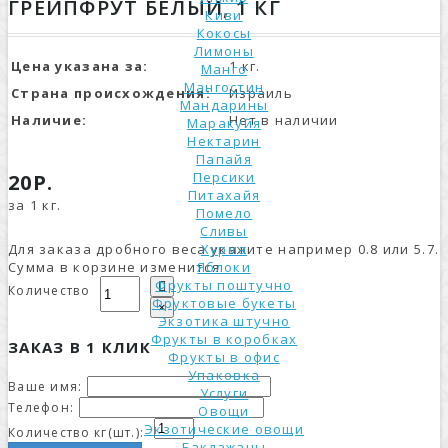
ГРЕЙПФРУТ БЕЛЫЙ, 1 КГ
Киви
Кокосы
Лимоны
Цена указана за:
1 кг.
Манго
Мангостин
Страна происхождения:
Израиль
Мандарины
Наличие:
Нет в наличии
Маракуйя
Нектарин
Папайя
Персики
20Р.
Питахайя
за 1 кг.
Помело
Сливы
Для заказа дробного веса укажите например 0.8 или 5.7.
Хурма
Сумма в корзине изменится.
Яблоки
Фрукты поштучно
Количество
Фруктовые букеты
×
Экзотика штучно
Фрукты в коробках
ЗАКАЗ В 1 КЛИК
Фрукты в офис
Упаковка
Ваше имя:
Услуги
Телефон:
Овощи
Экзотические овощи
Количество кг(шт.):
Баклажаны