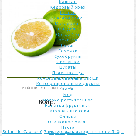
Каштан
Кедровый орех
Кешью
Лесной орех
Макадамия
Миндаль
Орехи 1 кг
Орехи 250г
Пекан
Семечки
Сухофрукты
Фисташки
Цукаты
Полезная еда
Консервированные овощи
Консервированные фрукты
ГРЕЙПФРУТ СВИТИ, 1 КГ
Кофе
Мед
Молоко растительное
808р.
Напитки фруктовые
Натуральные соки
Оливки
Оливковое масло
Паста
Solan de Cabras 0,7 минеральная вода по цене 540р.
Соусы для пасты