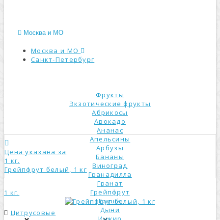
Москва и МО
Москва и МО
Санкт-Петербург
КАТАЛОГ
Фрукты
Экзотические фрукты
Абрикосы
Авокадо
Ананас
Апельсины
Арбузы
Цена указана за
Бананы
1 кг.
Виноград
Грейпфрут белый, 1 кг
Гранадилла
Гранат
Грейпфрут
1 кг.
Груша
Дыни
Цитрусовые
Инжир