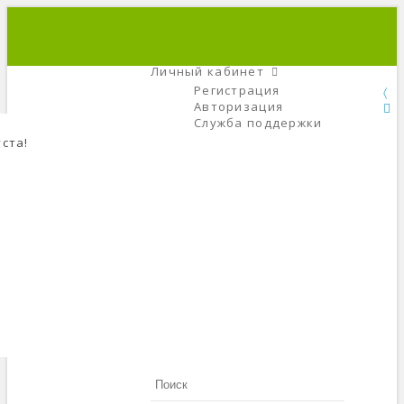
+7 (495) 666-56-84
C 9 До 21
Личный кабинет
Регистрация
Авторизация
Служба поддержки
ста!