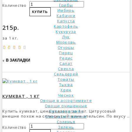
Грибы
Количество
Имбирь
КУПИТЬ
Кабачки
Капуста
215р.
Картофель
Кукуруза
Лук
за 1 кг.
Морковь
Огурцы
Перец
Редис
В ЗАКЛАДКИ
Салат
Свекла
Сельдерей
Томаты
Тыква
Хрен
Чеснок
КУМКВАТ , 1 КГ
Овощи в ассортименте
Овощи очищенные
Купить кумкват, цена указана за 1 кг. Цитрусовый
Овощи органик
внешне похож на сплюснутый мини апельсин. По вкусу ..
Овощные палочки
Соленья
Зелень
Количество