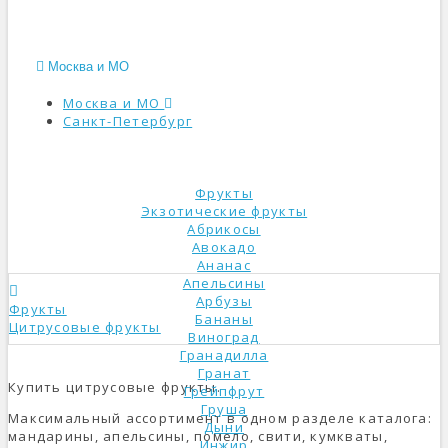
Москва и МО
Москва и МО
Санкт-Петербург
КАТАЛОГ
Фрукты
Экзотические фрукты
Абрикосы
Авокадо
Ананас
Апельсины
Арбузы
Фрукты
Бананы
Цитрусовые фрукты
Виноград
Гранадилла
Гранат
Купить цитрусовые фрукты.
Грейпфрут
Груша
Максимальный ассортимент в одном разделе каталога:
Дыни
мандарины, апельсины, помело, свити, кумкваты,
Инжир