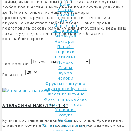
лаймы, лимоны из разных стран. Закажите фрукты в
Киви
любом количестве. Сэкономьте при покупке упаковки
Кокосы
до 10% от стоимости. Наши менеджеры
Лимоны
проконсультируют вас о сезонности, сочности и
Манго
вкусовых качествах любого плода. Самое время
Мангостин
подготовить соковыжималку для цитрусовых, ведь ваш
Мандарины
заказ будет доставлен по Москве и области в
Маракуйя
кратчайшие сроки!
Нектарин
Папайя
Персики
Питахайя
Помело
Сортировка:
Сливы
Хурма
Показать:
Яблоки
Фрукты поштучно
Фруктовые букеты
Экзотика штучно
Фрукты в коробках
Фрукты в офис
АПЕЛЬСИНЫ НАВЕЛИН, 1 КГ
Упаковка
Услуги
Купить крупные апельсины без косточки. Ароматные,
Овощи
сладкие и сочные. Этот сорт отличается размером св..
Экзотические овощи
Баклажаны