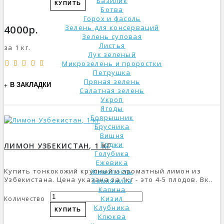
Базилик
КУПИТЬ
Ботва
Горох и фасоль
4000р.
Зелень для консерваций
Зелень суповая
Листья
за 1 кг.
Лук зеленый
Микрозелень и проростки
Петрушка
Пряная зелень
В ЗАКЛАДКИ
Салатная зелень
Укроп
Ягоды
Боярышник
Брусника
Вишня
Годжи
ЛИМОН УЗБЕКИСТАН, 1 КГ
Голубика
Ежевика
Купить тонкокожий крупный и ароматный лимон из
Жимолость
Узбекистана. Цена указана за 1кг - это 4-5 плодов. Вк..
Земляника
Калина
Кизил
Количество
Клубника
КУПИТЬ
Клюква