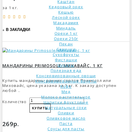
Каштан
Кедровый орех
за 1 кг.
Кешью
Лесной орех
Макадамия
Миндаль
В ЗАКЛАДКИ
Орехи 1 кг
Орехи 250г
Пекан
Семечки
Сухофрукты
Фисташки
Цукаты
МАНДАРИНЫ PRIMOSOLE/МИХАВАЙС, 1 КГ
Полезная еда
Консервированные овощи
Купить мандарины ранних сортов Примосол или
Консервированные фрукты
Миховайс, цена указана за 1 кг. К заказу доступен
Кофе
любой ..
Мед
Молоко растительное
Количество
Напитки фруктовые
Натуральные соки
КУПИТЬ
Оливки
Оливковое масло
269р.
Паста
Соусы для пасты