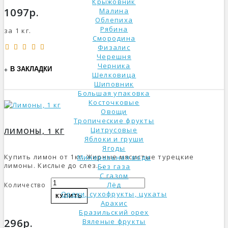
Крыжовник
1097р.
Малина
Облепиха
Рябина
за 1 кг.
Смородина
Физалис
Черешня
Черника
В ЗАКЛАДКИ
Шелковица
Шиповник
Большая упаковка
Косточковые
Овощи
Тропические фрукты
Цитрусовые
ЛИМОНЫ, 1 КГ
Яблоки и груши
Ягоды
Купить лимон от 1кг. Жирные мясистые турецкие
Минеральная вода
лимоны. Кислые до слез. ..
Без газа
С газом
Лёд
Количество
Орехи, сухофрукты, цукаты
КУПИТЬ
Арахис
Бразильский орех
296р.
Вяленые фрукты