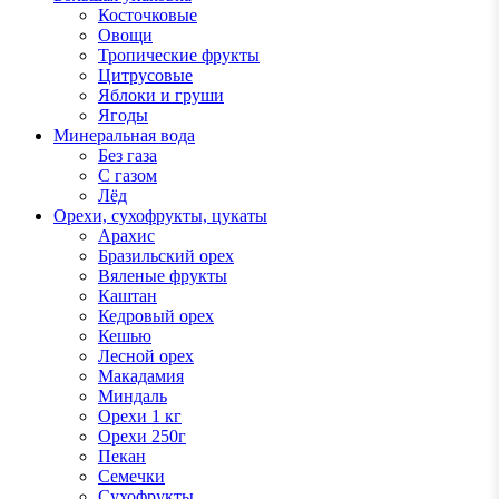
Косточковые
Овощи
Тропические фрукты
Цитрусовые
Яблоки и груши
Ягоды
Минеральная вода
Без газа
С газом
Лёд
Орехи, сухофрукты, цукаты
Арахис
Бразильский орех
Вяленые фрукты
Каштан
Кедровый орех
Кешью
Лесной орех
Макадамия
Миндаль
Орехи 1 кг
Орехи 250г
Пекан
Семечки
Сухофрукты