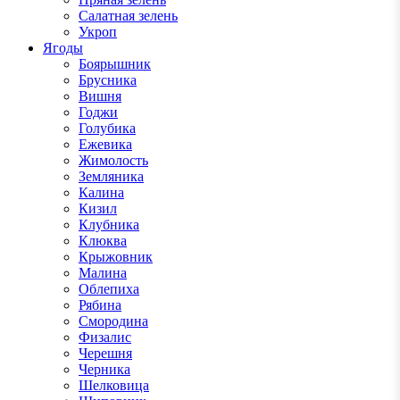
Салатная зелень
Укроп
Ягоды
Боярышник
Брусника
Вишня
Годжи
Голубика
Ежевика
Жимолость
Земляника
Калина
Кизил
Клубника
Клюква
Крыжовник
Малина
Облепиха
Рябина
Смородина
Физалис
Черешня
Черника
Шелковица