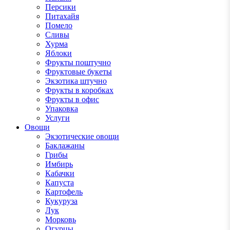
Персики
Питахайя
Помело
Сливы
Хурма
Яблоки
Фрукты поштучно
Фруктовые букеты
Экзотика штучно
Фрукты в коробках
Фрукты в офис
Упаковка
Услуги
Овощи
Экзотические овощи
Баклажаны
Грибы
Имбирь
Кабачки
Капуста
Картофель
Кукуруза
Лук
Морковь
Огурцы