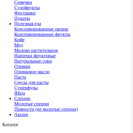
Семечки
Сухофрукты
Фисташки
Цукаты
Полезная еда
Консервированные овощи
Консервированные фрукты
Кофе
Мед
Молоко растительное
Напитки фруктовые
Натуральные соки
Оливки
Оливковое масло
Паста
Соусы для пасты
Суперфуды
Яйца
Специи
Молотые специи
Пряности (не молотые специи)
Акции
Каталог