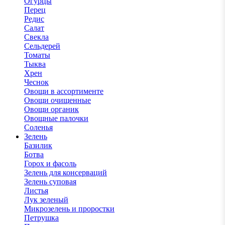
Огурцы
Перец
Редис
Салат
Свекла
Сельдерей
Томаты
Тыква
Хрен
Чеснок
Овощи в ассортименте
Овощи очищенные
Овощи органик
Овощные палочки
Соленья
Зелень
Базилик
Ботва
Горох и фасоль
Зелень для консерваций
Зелень суповая
Листья
Лук зеленый
Микрозелень и проростки
Петрушка