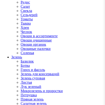
Редис
Салат
Свекла
Сельдерей
Томаты
Тыква
Хрен
Чеснок
Овощи в ассортименте
Овощи очищенные
Овощи органик
Овощные палочки
Соленья
Зелень
Базилик
Ботва
Горох и фасоль
Зелень для консерваций
Зелень суповая
Листья
Лук зеленый
Микрозелень и проростки
Петрушка
Пряная зелень
Салатная зелень