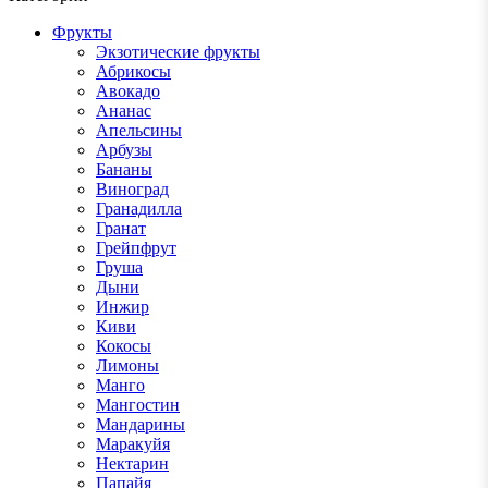
Фрукты
Экзотические фрукты
Абрикосы
Авокадо
Ананас
Апельсины
Арбузы
Бананы
Виноград
Гранадилла
Гранат
Грейпфрут
Груша
Дыни
Инжир
Киви
Кокосы
Лимоны
Манго
Мангостин
Мандарины
Маракуйя
Нектарин
Папайя