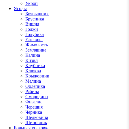
Укроп
Ягоды
Боярышник
Брусника
Вишня
Годжи
Голубика
Ежевика
Жимолость
Земляника
Калина
Кизил
Клубника
Клюква
Крыжовник
Малина
Облепиха
Рябина
Смородина
Физалис
Черешня
Черника
Шелковица
Шиповник
Большая упаковка