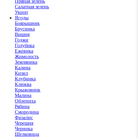
Пряная зелень
Салатная зелень
Укроп
Ягоды
Боярышник
Брусника
Вишня
Годжи
Голубика
Ежевика
Жимолость
Земляника
Калина
Кизил
Клубника
Клюква
Крыжовник
Малина
Облепиха
Рябина
Смородина
Физалис
Черешня
Черника
Шелковица