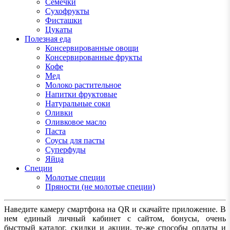
Семечки
Сухофрукты
Фисташки
Цукаты
Полезная еда
Консервированные овощи
Консервированные фрукты
Кофе
Мед
Молоко растительное
Напитки фруктовые
Натуральные соки
Оливки
Оливковое масло
Паста
Соусы для пасты
Суперфуды
Яйца
Специи
Молотые специи
Пряности (не молотые специи)
Наведите камеру смартфона на QR и скачайте приложение. В
нем единый личный кабинет с сайтом, бонусы, очень
быстрый каталог, скидки и акции, те-же способы оплаты и