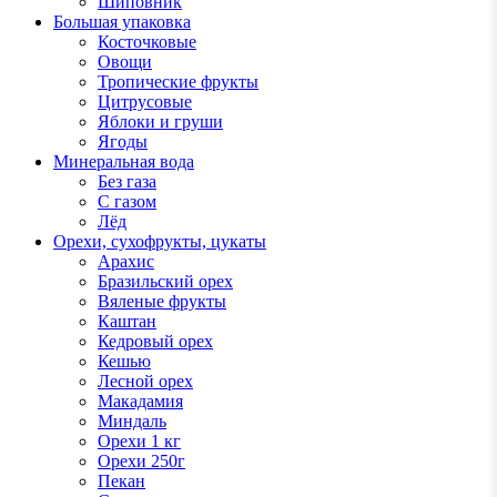
Шиповник
Большая упаковка
Косточковые
Овощи
Тропические фрукты
Цитрусовые
Яблоки и груши
Ягоды
Минеральная вода
Без газа
С газом
Лёд
Орехи, сухофрукты, цукаты
Арахис
Бразильский орех
Вяленые фрукты
Каштан
Кедровый орех
Кешью
Лесной орех
Макадамия
Миндаль
Орехи 1 кг
Орехи 250г
Пекан