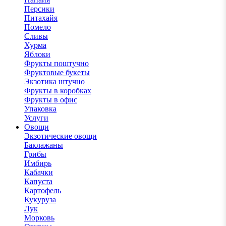
Персики
Питахайя
Помело
Сливы
Хурма
Яблоки
Фрукты поштучно
Фруктовые букеты
Экзотика штучно
Фрукты в коробках
Фрукты в офис
Упаковка
Услуги
Овощи
Экзотические овощи
Баклажаны
Грибы
Имбирь
Кабачки
Капуста
Картофель
Кукуруза
Лук
Морковь