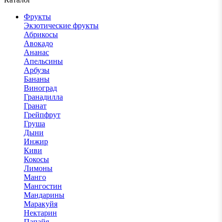
Фрукты
Экзотические фрукты
Абрикосы
Авокадо
Ананас
Апельсины
Арбузы
Бананы
Виноград
Гранадилла
Гранат
Грейпфрут
Груша
Дыни
Инжир
Киви
Кокосы
Лимоны
Манго
Мангостин
Мандарины
Маракуйя
Нектарин
Папайя