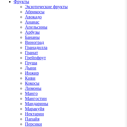
Фрукты
Экзотические фрукты
Абрикосы
Авокадо
Ананас
Апельсины
Арбузы
Бананы
Виноград
Гранадилла
Гранат
Грейпфрут
Груша
Дыни
Инжир
Киви
Кокосы
Лимоны
Манго
Мангостин
Мандарины
Маракуйя
Нектарин
Папайя
Персики