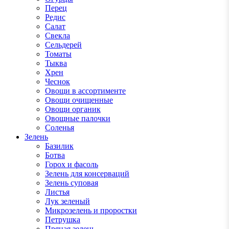
Перец
Редис
Салат
Свекла
Сельдерей
Томаты
Тыква
Хрен
Чеснок
Овощи в ассортименте
Овощи очищенные
Овощи органик
Овощные палочки
Соленья
Зелень
Базилик
Ботва
Горох и фасоль
Зелень для консерваций
Зелень суповая
Листья
Лук зеленый
Микрозелень и проростки
Петрушка
Пряная зелень