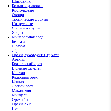
Шиповник
Большая упаковка
Косточковые
Овощи
Тропические фрукты
Цитрусовые
Яблоки и груши
Ягоды
Минеральная вода
Без газа
С газом
Лёд
Орехи, сухофрукты, цукаты
Арахис
Бразильский орех
Вяленые фрукты
Каштан
Кедровый орех
Кешью
Лесной орех
Макадамия
Миндаль
Орехи 1 кг
Орехи 250г
Пекан