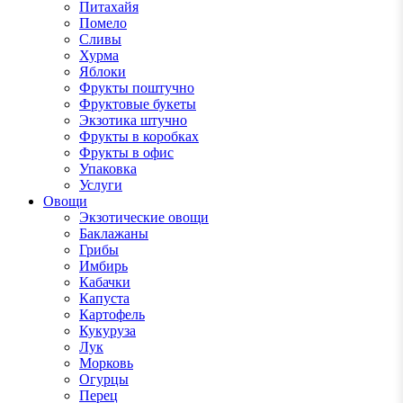
Питахайя
Помело
Сливы
Хурма
Яблоки
Фрукты поштучно
Фруктовые букеты
Экзотика штучно
Фрукты в коробках
Фрукты в офис
Упаковка
Услуги
Овощи
Экзотические овощи
Баклажаны
Грибы
Имбирь
Кабачки
Капуста
Картофель
Кукуруза
Лук
Морковь
Огурцы
Перец