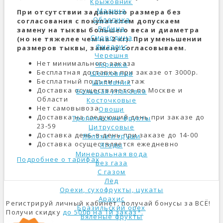
Крыжовник
Малина
При отсутствии заданного размера без
Облепиха
согласования с покупателем допускаем
Рябина
замену на тыквы большего веса и диаметра
Смородина
(но не тяжелее чем на 2 кг). При уменьшении
Физалис
размеров тыквы, замену согласовываем.
Черешня
Нет минимального заказа
Черника
Бесплатная доставка при заказе от 3000р.
Шелковица
Бесплатный подъем на этаж
Шиповник
Доставка осуществляется по Москве и
Большая упаковка
Области
Косточковые
Нет самовывоза
Овощи
Доставка на следующий день при заказе до
Тропические фрукты
23-59
Цитрусовые
Доставка день-в-день при заказе до 14-00
Яблоки и груши
Доставка осуществляется ежедневно
Ягоды
Минеральная вода
Подробнее о тарифах
Без газа
С газом
Лёд
Орехи, сухофрукты, цукаты
Арахис
Регистрируй личный кабинет, получай бонусы за ВСЁ!
Бразильский орех
Получи скидку
до 500р на 1й заказ*.
Вяленые фрукты