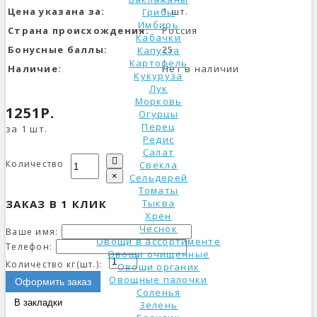
Цена указана за:
1 шт.
Грибы
Имбирь
Страна происхождения:
Россия
Кабачки
Бонусные баллы:
25
Капуста
Картофель
Наличие:
Нет в наличии
Кукуруза
Лук
Морковь
1251Р.
Огурцы
Перец
за 1 шт.
Редис
Салат
Количество
Свекла
×
Сельдерей
Томаты
ЗАКАЗ В 1 КЛИК
Тыква
Хрен
Чеснок
Ваше имя:
Овощи в ассортименте
Телефон:
Овощи очищенные
Количество кг(шт.):
Овощи органик
Овощные палочки
Оформить заказ
Соленья
В закладки
Зелень