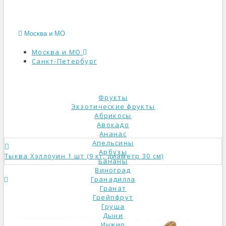
Москва и МО
Москва и МО
Санкт-Петербург
КАТАЛОГ
Фрукты
Экзотические фрукты
Абрикосы
Авокадо
Ананас
Апельсины
Арбузы
Тыква Хэллоуин 1 шт (9 кг, диаметр 30 см)
Бананы
Виноград
Гранадилла
Гранат
Грейпфрут
Груша
Дыни
Инжир