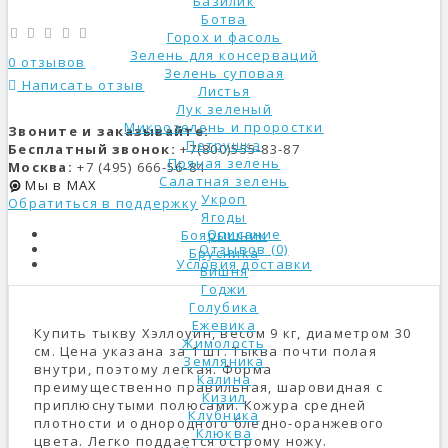
Базилик
Ботва
Горох и фасоль
Зелень для консерваций
0 отзывов
Зелень суповая
Написать отзыв
Листья
Лук зеленый
Микрозелень и проростки
Звоните и заказывайте:
Петрушка
Бесплатный звонок:
+7(800)555-83-87
Пряная зелень
Москва:
+7 (495) 666-56-84
Салатная зелень
Мы в MAX
Укроп
Обратиться в поддержку
Ягоды
Описание
Боярышник
Отзывов (0)
Брусника
Условия доставки
Вишня
Годжи
Голубика
Ежевика
Купить тыкву Хэллоуин, весом 9 кг, диаметром 30
Жимолость
см. Цена указана за 1 шт. Тыква почти полая
Земляника
внутри, поэтому легкая. Форма
Калина
преимущественно правильная, шаровидная с
Кизил
приплюснутыми полюсами. Кожура средней
Клубника
плотности и однородного бледно-оранжевого
Клюква
цвета. Легко поддается острому ножу.