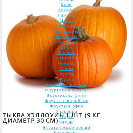
Киви
Кокосы
Лимоны
Манго
Мангостин
Мандарины
Маракуйя
Нектарин
Папайя
Персики
Питахайя
Помело
Сливы
Хурма
Яблоки
Фрукты поштучно
Фруктовые букеты
Экзотика штучно
Фрукты в коробках
Фрукты в офис
Упаковка
ТЫКВА ХЭЛЛОУИН 1 ШТ (9 КГ,
Услуги
ДИАМЕТР 30 СМ)
Овощи
Экзотические овощи
Баклажаны