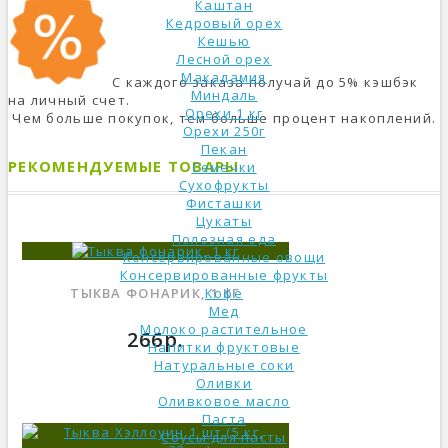
Каштан
Кедровый орех
Кешью
Лесной орех
Макадамия
С каждого заказа получай до 5% кэшбэк
Миндаль
на личный счет.
Орехи 1 кг
Чем больше покупок, тем больше процент накоплений.
Орехи 250г
Пекан
РЕКОМЕНДУЕМЫЕ ТОВАРЫ
Семечки
Сухофрукты
Фисташки
Цукаты
Полезная еда
Консервированные овощи
Консервированные фрукты
ТЫКВА ФОНАРИК, 1 КГ
Кофе
Мед
Молоко растительное
266р.
Напитки фруктовые
Натуральные соки
Оливки
Оливковое масло
Паста
Соусы для пасты