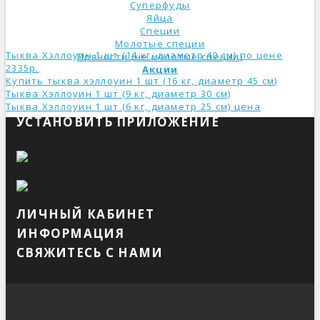
Суперфуды
Яйца
Специи
Молотые специи
Тыква Хэллоуин 1 шт (14 кг, диаметр 40 см) по цене
Пряности (не молотые специи)
2335р.
Акции
Купить тыква хэллоуин 1 шт (16 кг, диаметр 45 см)
Тыква Хэллоуин 1 шт (9 кг, диаметр 30 см)
Тыква Хэллоуин 1 шт (6 кг, диаметр 25 см) ценa
УСТАНОВИТЬ ПРИЛОЖЕНИЕ
ЛИЧНЫЙ КАБИНЕТ
ИНФОРМАЦИЯ
СВЯЖИТЕСЬ С НАМИ