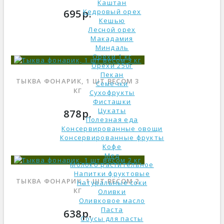
Каштан
695р.
Кедровый орех
Кешью
Лесной орех
Макадамия
Миндаль
Орехи 1 кг
Орехи 250г
Пекан
ТЫКВА ФОНАРИК, 1 ШТ ВЕСОМ 3
Семечки
КГ
Сухофрукты
Фисташки
Цукаты
878р.
Полезная еда
Консервированные овощи
Консервированные фрукты
Кофе
Мед
Молоко растительное
Напитки фруктовые
ТЫКВА ФОНАРИК, 1 ШТ ВЕСОМ 2
Натуральные соки
КГ
Оливки
Оливковое масло
Паста
638р.
Соусы для пасты