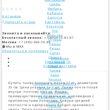
Грибы
Имбирь
Кабачки
0 отзывов
Капуста
Написать отзыв
Картофель
Кукуруза
Лук
Звоните и заказывайте:
Морковь
Бесплатный звонок:
+7(800)555-83-87
Огурцы
Москва:
+7 (495) 666-56-84
Перец
Мы в MAX
Редис
Обратиться в поддержку
Салат
Свекла
Описание
Сельдерей
Отзывов (0)
Условия доставки
Томаты
Тыква
Хрен
Чеснок
Купить тыкву Хэллоуин, весом 11 кг, диаметром
Овощи в ассортименте
35 см. Цена указана за 1 шт. Тыква почти полая
Овощи очищенные
внутри, поэтому легкая. Форма
Овощи органик
преимущественно правильная, шаровидная с
Овощные палочки
приплюснутыми полюсами. Кожура средней
Соленья
плотности и однородного бледно-оранжевого
Зелень
цвета. Легко поддается острому ножу.