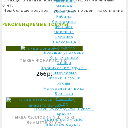
Крыжовник
счет.
Малина
Чем больше покупок, тем больше процент накоплений.
Облепиха
Рябина
Смородина
РЕКОМЕНДУЕМЫЕ ТОВАРЫ
Физалис
Черешня
Черника
Шелковица
Шиповник
Большая упаковка
Косточковые
ТЫКВА ФОНАРИК, 1 КГ
Овощи
Тропические фрукты
266р.
Цитрусовые
Яблоки и груши
Ягоды
Минеральная вода
Без газа
С газом
Лёд
Орехи, сухофрукты, цукаты
Арахис
ТЫКВА ХЭЛЛОУИН 1 ШТ (5 КГ,
Бразильский орех
ДИАМЕТР 22 СМ)
Вяленые фрукты