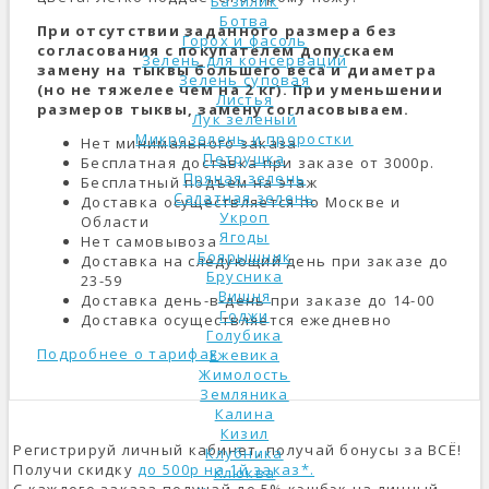
Базилик
Ботва
При отсутствии заданного размера без
Горох и фасоль
согласования с покупателем допускаем
Зелень для консерваций
замену на тыквы большего веса и диаметра
Зелень суповая
(но не тяжелее чем на 2 кг). При уменьшении
Листья
размеров тыквы, замену согласовываем.
Лук зеленый
Микрозелень и проростки
Нет минимального заказа
Петрушка
Бесплатная доставка при заказе от 3000р.
Пряная зелень
Бесплатный подъем на этаж
Салатная зелень
Доставка осуществляется по Москве и
Укроп
Области
Ягоды
Нет самовывоза
Боярышник
Доставка на следующий день при заказе до
Брусника
23-59
Вишня
Доставка день-в-день при заказе до 14-00
Годжи
Доставка осуществляется ежедневно
Голубика
Подробнее о тарифах
Ежевика
Жимолость
Земляника
Калина
Кизил
Регистрируй личный кабинет, получай бонусы за ВСЁ!
Клубника
Получи скидку
до 500р на 1й заказ*.
Клюква
С каждого заказа получай до 5% кэшбэк на личный