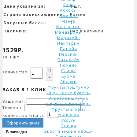
Киви
Цена указана за:
1 шт.
Кокосы
Страна происхождения:
Россия
Лимоны
Манго
Бонусные баллы:
31
Мангостин
Наличие:
Нет в наличии
Мандарины
Маракуйя
Нектарин
1529Р.
Папайя
Персики
за 1 шт.
Питахайя
Помело
Сливы
Количество
Хурма
×
Яблоки
Фрукты поштучно
ЗАКАЗ В 1 КЛИК
Фруктовые букеты
Экзотика штучно
Ваше имя:
Фрукты в коробках
Телефон:
Фрукты в офис
Упаковка
Количество кг(шт.):
Услуги
Оформить заказ
Овощи
Экзотические овощи
В закладки
Баклажаны