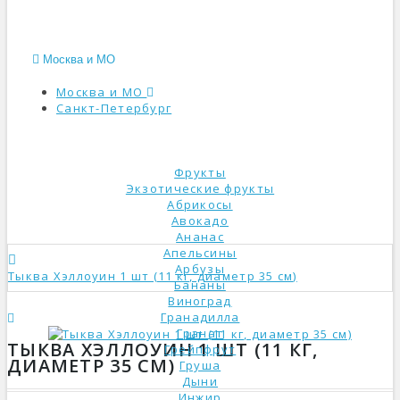
Москва и МО
Москва и МО
Санкт-Петербург
КАТАЛОГ
Фрукты
Экзотические фрукты
Абрикосы
Авокадо
Ананас
Апельсины
Арбузы
Тыква Хэллоуин 1 шт (11 кг, диаметр 35 см)
Бананы
Виноград
Гранадилла
Гранат
ТЫКВА ХЭЛЛОУИН 1 ШТ (11 КГ,
Грейпфрут
ДИАМЕТР 35 СМ)
Груша
Дыни
Инжир