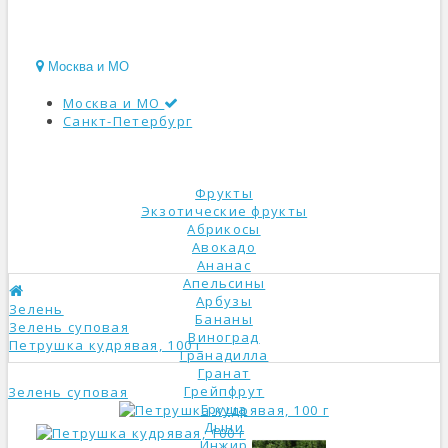
Москва и МО
Москва и МО
Санкт-Петербург
КАТАЛОГ
Фрукты
Экзотические фрукты
Абрикосы
Авокадо
Ананас
Апельсины
Арбузы
Зелень
Бананы
Зелень суповая
Виноград
Петрушка кудрявая, 100 г
Гранадилла
Гранат
Грейпфрут
Зелень суповая
Груша
Дыни
Инжир