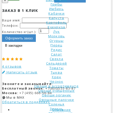
×
Грибы
Имбирь
ЗАКАЗ В 1 КЛИК
Кабачки
Капуста
Ваше имя:
Картофель
Телефон:
Кукуруза
Лук
Количество кг(шт.):
Морковь
Оформить заказ
Огурцы
Перец
В закладки
Редис
Салат
Свекла
Сельдерей
4 отзывов
Томаты
Написать отзыв
Тыква
Хрен
Чеснок
Звоните и заказывайте:
Овощи в ассортименте
Бесплатный звонок:
+7(800)555-83-87
Овощи очищенные
Москва:
+7 (495) 666-56-84
Овощи органик
Мы в MAX
Овощные палочки
Обратиться в поддержку
Соленья
Зелень
Описание