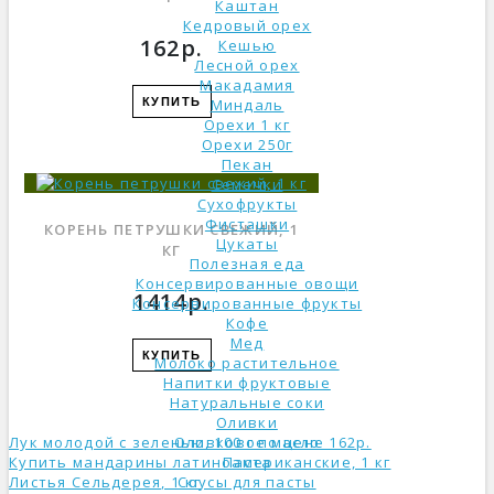
Каштан
Кедровый орех
162р.
Кешью
Лесной орех
Макадамия
КУПИТЬ
Миндаль
Орехи 1 кг
Орехи 250г
Пекан
Семечки
Сухофрукты
Фисташки
КОРЕНЬ ПЕТРУШКИ СВЕЖИЙ, 1
Цукаты
КГ
Полезная еда
Консервированные овощи
1414р.
Консервированные фрукты
Кофе
Мед
КУПИТЬ
Молоко растительное
Напитки фруктовые
Натуральные соки
Оливки
Лук молодой с зеленью, 100 г по цене 162р.
Оливковое масло
Купить мандарины латиноамериканские, 1 кг
Паста
Листья Сельдерея, 1 кг
Соусы для пасты