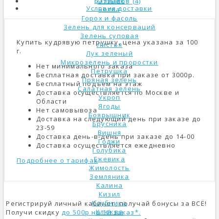
Базилик
Отзывов (4)
Условия доставки
Ботва
Горох и фасоль
Зелень для консерваций
Зелень суповая
Купить кудрявую петрушку, цена указана за 100
Листья
г.
Лук зеленый
Микрозелень и проростки
Нет минимального заказа
Петрушка
Бесплатная доставка при заказе от 3000р.
Пряная зелень
Бесплатный подъем на этаж
Салатная зелень
Доставка осуществляется по Москве и
Укроп
Области
Ягоды
Нет самовывоза
Боярышник
Доставка на следующий день при заказе до
Брусника
23-59
Вишня
Доставка день-в-день при заказе до 14-00
Годжи
Доставка осуществляется ежедневно
Голубика
Ежевика
Подробнее о тарифах
Жимолость
Земляника
Калина
Кизил
Клубника
Регистрируй личный кабинет, получай бонусы за ВСЁ!
Клюква
Получи скидку
до 500р на 1й заказ*.