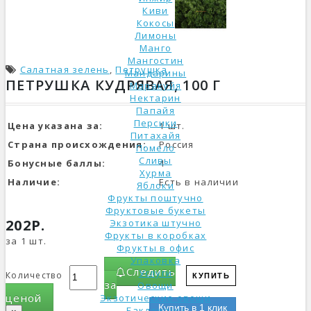
Киви
Кокосы
Лимоны
Манго
Мангостин
Салатная зелень
,
Петрушка
Мандарины
ПЕТРУШКА КУДРЯВАЯ, 100 Г
Маракуйя
Нектарин
Папайя
Персики
Цена указана за:
1 шт.
Питахайя
Страна происхождения:
Россия
Помело
Сливы
Бонусные баллы:
4
Хурма
Наличие:
Есть в наличии
Яблоки
Фрукты поштучно
Фруктовые букеты
202Р.
Экзотика штучно
Фрукты в коробках
за 1 шт.
Фрукты в офис
Упаковка
Следить
Услуги
Количество
КУПИТЬ
за
Овощи
ценой
Экзотические овощи
Купить в 1 клик
Баклажаны