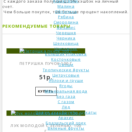
Крыжовник
С каждого заказа получай до 5% кэшбэк на личный
Малина
счет.
Облепиха
Чем больше покупок, тем больше процент накоплений.
Рябина
Смородина
РЕКОМЕНДУЕМЫЕ ТОВАРЫ
Физалис
Черешня
Черника
Шелковица
Шиповник
Большая упаковка
Косточковые
ПЕТРУШКА ПУЧОК 100 Г
Овощи
Тропические фрукты
Цитрусовые
51р.
Яблоки и груши
Ягоды
Минеральная вода
КУПИТЬ
Без газа
С газом
Лёд
Орехи, сухофрукты, цукаты
Арахис
Бразильский орех
ЛУК МОЛОДОЙ С ЗЕЛЕНЬЮ, 100
Вяленые фрукты
Г