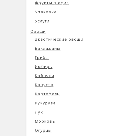
Фрукты в офис
Упаковка
Услуги
Овощи
Экзотические овощи
Баклажаны
Грибы
Имбирь
Кабачки
Капуста
Картофель
Кукуруза
Лук
Морковь
Огурцы