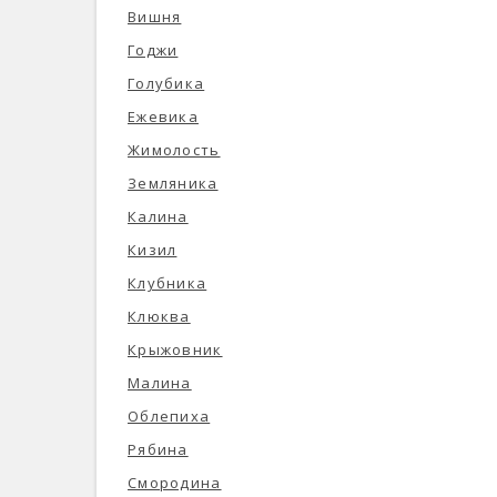
Вишня
Годжи
Голубика
Ежевика
Жимолость
Земляника
Калина
Кизил
Клубника
Клюква
Крыжовник
Малина
Облепиха
Рябина
Смородина