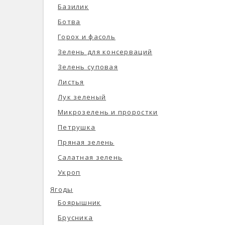
Базилик
Ботва
Горох и фасоль
Зелень для консерваций
Зелень суповая
Листья
Лук зеленый
Микрозелень и проростки
Петрушка
Пряная зелень
Салатная зелень
Укроп
Ягоды
Боярышник
Брусника