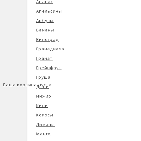
Ананас
Апельсины
Арбузы
Бананы
Виноград
Гранадилла
Гранат
Грейпфрут
Груша
Ваша корзина пуста!
Дыни
Инжир
Киви
Кокосы
Лимоны
Манго