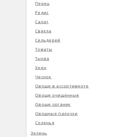
Перец
Редис
Салат
Свекла
Сельдерей
Томаты
Тыква
Хрен
Чеснок
Овощи в ассортименте
Овощи очищенные
Овощи органик
Овощные палочки
Соленья
Зелень