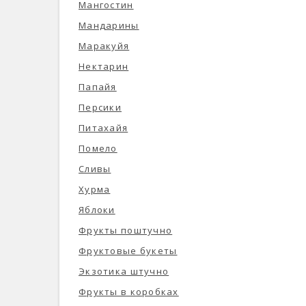
Мангостин
Мандарины
Маракуйя
Нектарин
Папайя
Персики
Питахайя
Помело
Сливы
Хурма
Яблоки
Фрукты поштучно
Фруктовые букеты
Экзотика штучно
Фрукты в коробках