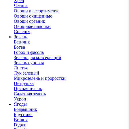
Хрен
Чеснок
Овощи в ассортименте
Овощи очищенные
Овощи органик
Овощные палочки
Соленья
Зелень
Базилик
Ботва
Горох и фасоль
Зелень для консерваций
Зелень суповая
Листья
Лук зеленый
Микрозелень и проростки
Петрушка
Пряная зелень
Салатная зелень
Укроп
Ягоды
Боярышник
Брусника
Вишня
Годжи