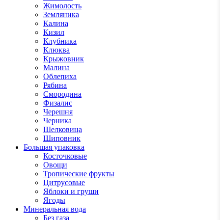
Жимолость
Земляника
Калина
Кизил
Клубника
Клюква
Крыжовник
Малина
Облепиха
Рябина
Смородина
Физалис
Черешня
Черника
Шелковица
Шиповник
Большая упаковка
Косточковые
Овощи
Тропические фрукты
Цитрусовые
Яблоки и груши
Ягоды
Минеральная вода
Без газа