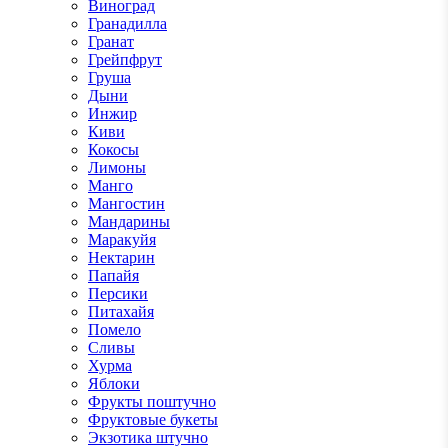
Виноград
Гранадилла
Гранат
Грейпфрут
Груша
Дыни
Инжир
Киви
Кокосы
Лимоны
Манго
Мангостин
Мандарины
Маракуйя
Нектарин
Папайя
Персики
Питахайя
Помело
Сливы
Хурма
Яблоки
Фрукты поштучно
Фруктовые букеты
Экзотика штучно