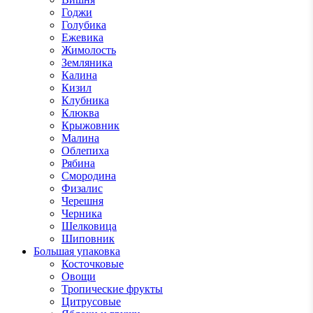
Годжи
Голубика
Ежевика
Жимолость
Земляника
Калина
Кизил
Клубника
Клюква
Крыжовник
Малина
Облепиха
Рябина
Смородина
Физалис
Черешня
Черника
Шелковица
Шиповник
Большая упаковка
Косточковые
Овощи
Тропические фрукты
Цитрусовые