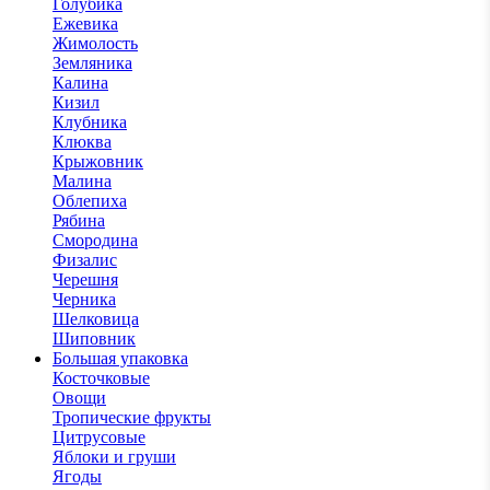
Голубика
Ежевика
Жимолость
Земляника
Калина
Кизил
Клубника
Клюква
Крыжовник
Малина
Облепиха
Рябина
Смородина
Физалис
Черешня
Черника
Шелковица
Шиповник
Большая упаковка
Косточковые
Овощи
Тропические фрукты
Цитрусовые
Яблоки и груши
Ягоды