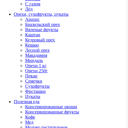
С газом
Лёд
Орехи, сухофрукты, цукаты
Арахис
Бразильский орех
Вяленые фрукты
Каштан
Кедровый орех
Кешью
Лесной орех
Макадамия
Миндаль
Орехи 1 кг
Орехи 250г
Пекан
Семечки
Сухофрукты
Фисташки
Цукаты
Полезная еда
Консервированные овощи
Консервированные фрукты
Кофе
Мед
Молоко растительное