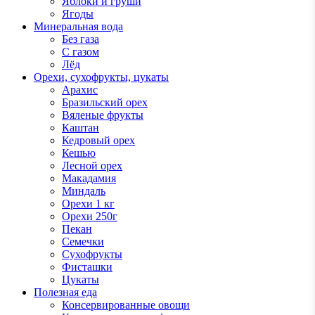
Яблоки и груши
Ягоды
Минеральная вода
Без газа
С газом
Лёд
Орехи, сухофрукты, цукаты
Арахис
Бразильский орех
Вяленые фрукты
Каштан
Кедровый орех
Кешью
Лесной орех
Макадамия
Миндаль
Орехи 1 кг
Орехи 250г
Пекан
Семечки
Сухофрукты
Фисташки
Цукаты
Полезная еда
Консервированные овощи