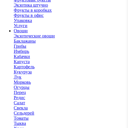
Экзотика штучно
Фрукты в коробках
Фрукты в офис
Упаковка
Услуги
Овощи
Экзотические овощи
Баклажаны
Грибы
Имбирь
Кабачки
Капуста
Картофель
Кукуруза
Лук
Морковь
Огурцы
Перец
Редис
Салат
Свекла
Сельдерей
Томаты
Тыква