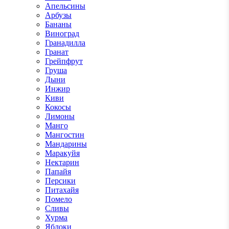
Апельсины
Арбузы
Бананы
Виноград
Гранадилла
Гранат
Грейпфрут
Груша
Дыни
Инжир
Киви
Кокосы
Лимоны
Манго
Мангостин
Мандарины
Маракуйя
Нектарин
Папайя
Персики
Питахайя
Помело
Сливы
Хурма
Яблоки