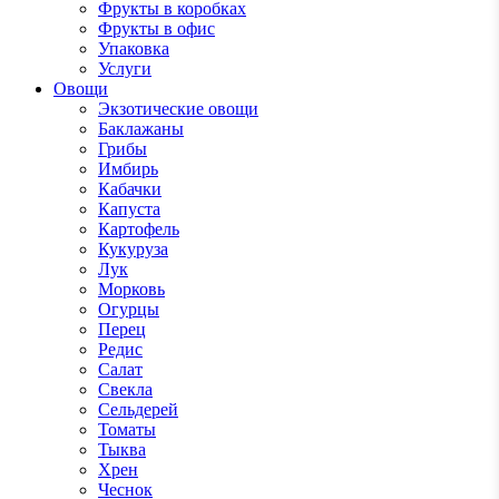
Фрукты в коробках
Фрукты в офис
Упаковка
Услуги
Овощи
Экзотические овощи
Баклажаны
Грибы
Имбирь
Кабачки
Капуста
Картофель
Кукуруза
Лук
Морковь
Огурцы
Перец
Редис
Салат
Свекла
Сельдерей
Томаты
Тыква
Хрен
Чеснок