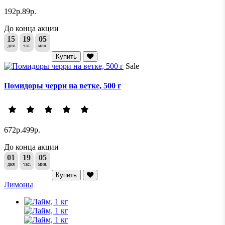
192р.
89р.
До конца акции
15
19
05
дня
час.
мин.
Купить
Sale
Помидоры черри на ветке, 500 г
672р.
499р.
До конца акции
01
19
05
дня
час.
мин.
Купить
Лимоны