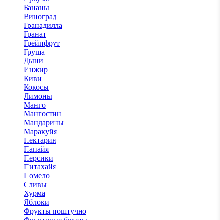
Бананы
Виноград
Гранадилла
Гранат
Грейпфрут
Груша
Дыни
Инжир
Киви
Кокосы
Лимоны
Манго
Мангостин
Мандарины
Маракуйя
Нектарин
Папайя
Персики
Питахайя
Помело
Сливы
Хурма
Яблоки
Фрукты поштучно
Фруктовые букеты