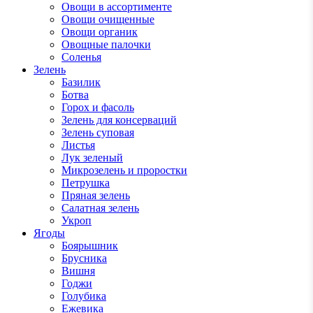
Овощи в ассортименте
Овощи очищенные
Овощи органик
Овощные палочки
Соленья
Зелень
Базилик
Ботва
Горох и фасоль
Зелень для консерваций
Зелень суповая
Листья
Лук зеленый
Микрозелень и проростки
Петрушка
Пряная зелень
Салатная зелень
Укроп
Ягоды
Боярышник
Брусника
Вишня
Годжи
Голубика
Ежевика