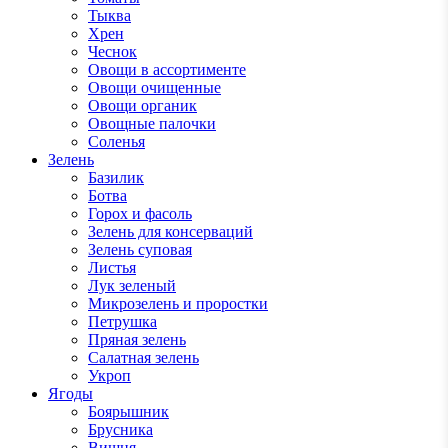
Тыква
Хрен
Чеснок
Овощи в ассортименте
Овощи очищенные
Овощи органик
Овощные палочки
Соленья
Зелень
Базилик
Ботва
Горох и фасоль
Зелень для консерваций
Зелень суповая
Листья
Лук зеленый
Микрозелень и проростки
Петрушка
Пряная зелень
Салатная зелень
Укроп
Ягоды
Боярышник
Брусника
Вишня