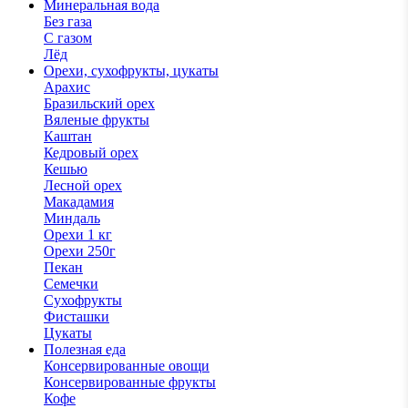
Минеральная вода
Без газа
С газом
Лёд
Орехи, сухофрукты, цукаты
Арахис
Бразильский орех
Вяленые фрукты
Каштан
Кедровый орех
Кешью
Лесной орех
Макадамия
Миндаль
Орехи 1 кг
Орехи 250г
Пекан
Семечки
Сухофрукты
Фисташки
Цукаты
Полезная еда
Консервированные овощи
Консервированные фрукты
Кофе