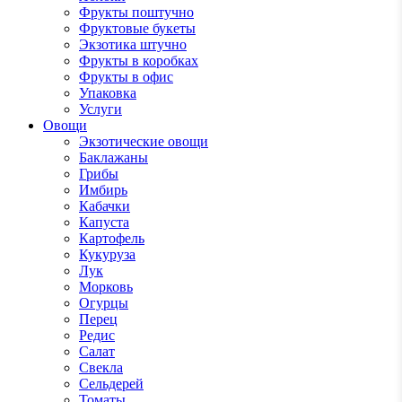
Фрукты поштучно
Фруктовые букеты
Экзотика штучно
Фрукты в коробках
Фрукты в офис
Упаковка
Услуги
Овощи
Экзотические овощи
Баклажаны
Грибы
Имбирь
Кабачки
Капуста
Картофель
Кукуруза
Лук
Морковь
Огурцы
Перец
Редис
Салат
Свекла
Сельдерей
Томаты