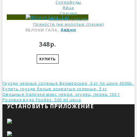
Суперфуды
Яйца
Специи
Молотые специи
Пряности (не молотые специи)
Акции
ЯБЛОКИ ГАЛА, 1 КГ
348р.
КУПИТЬ
Грузди черные соленые фермерские, 3 кг по цене 4000р.
Купить грузди белые лохматые соленые, 3 кг
Овощные палочки микс черри, огурец, перец 150 г
Розовая вода Foodex, 500 ml ценa
УСТАНОВИТЬ ПРИЛОЖЕНИЕ