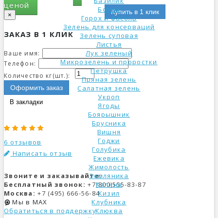
Базилик
ценой
Ботва
Купить в 1 клик
×
Горох и фасоль
Зелень для консерваций
ЗАКАЗ В 1 КЛИК
Зелень суповая
Листья
Лук зеленый
Ваше имя:
Микрозелень и проростки
Телефон:
Петрушка
Количество кг(шт.):
Пряная зелень
Оформить заказ
Салатная зелень
Укроп
В закладки
Ягоды
Боярышник
Брусника
Вишня
Годжи
6 отзывов
Голубика
Написать отзыв
Ежевика
Жимолость
Звоните и заказывайте:
Земляника
Бесплатный звонок:
+7(800)555-83-87
Калина
Москва:
+7 (495) 666-56-84
Кизил
Мы в MAX
Клубника
Обратиться в поддержку
Клюква