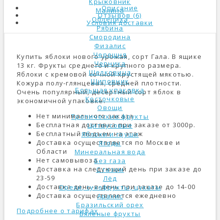
Крыжовник
Описание
Малина
Отзывов (6)
Облепиха
Условия доставки
Рябина
Смородина
Физалис
Черешня
Купить яблоки нового урожая, сорт Гала. В ящике
Черника
13 кг. Фрукты среднего и крупного размера.
Шелковица
Яблоки с кремовой сочной хрустящей мякотью.
Шиповник
Кожура полу-глянцевая, средней плотности.
Большая упаковка
Очень популярный, десертный сорт яблок в
Косточковые
экономичной упаковке.
Овощи
Нет минимального заказа
Тропические фрукты
Бесплатная доставка при заказе от 3000р.
Цитрусовые
Бесплатный подъем на этаж
Яблоки и груши
Доставка осуществляется по Москве и
Ягоды
Области
Минеральная вода
Нет самовывоза
Без газа
Доставка на следующий день при заказе до
С газом
23-59
Лёд
Доставка день-в-день при заказе до 14-00
Орехи, сухофрукты, цукаты
Доставка осуществляется ежедневно
Арахис
Бразильский орех
Подробнее о тарифах
Вяленые фрукты