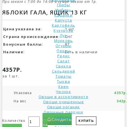
При заказе с 7:00 до 14:00 и сумме заказа от 1р.
Грибы
Имбирь
ЯБЛОКИ ГАЛА, ЯЩИК 13 КГ
Кабачки
Капуста
Картофель
Цена указана за:
1 шт.
Кукуруза
Лук
Страна происхождения:
СНГ
Морковь
Бонусные баллы:
87
Огурцы
Перец
Наличие:
Есть в наличии
Редис
Салат
Свекла
4357Р.
Сельдерей
за 1 шт.
Томаты
Тыква
Хрен
Чеснок
Упаковка
4357р
Овощи в ассортименте
На вес
342р
Овощи очищенные
Овощи органик
Овощные палочки
Соленья
Следить
Количество
КУПИТЬ
Зелень
за