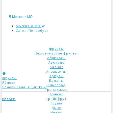
Москва и МО
Москва и МО
Санкт-Петербург
КАТАЛОГ
Фрукты
Экзотические фрукты
Абрикосы
Авокадо
Ананас
Апельсины
Арбузы
Фрукты
Бананы
Яблоки
Виноград
Яблоки Гала, ящик 13 кг
Гранадилла
Гранат
Грейпфрут
Яблоки
Груша
Дыни
Инжир