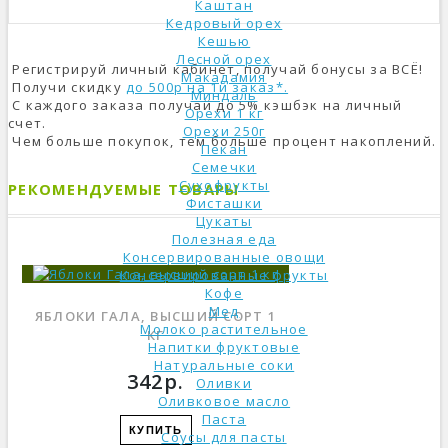
Каштан
Кедровый орех
Кешью
Лесной орех
Регистрируй личный кабинет, получай бонусы за ВСЁ!
Макадамия
Получи скидку
до 500р на 1й заказ*.
Миндаль
С каждого заказа получай до 5% кэшбэк на личный
Орехи 1 кг
счет.
Орехи 250г
Чем больше покупок, тем больше процент накоплений.
Пекан
Семечки
Сухофрукты
РЕКОМЕНДУЕМЫЕ ТОВАРЫ
Фисташки
Цукаты
Полезная еда
Консервированные овощи
Консервированные фрукты
Кофе
Мед
ЯБЛОКИ ГАЛА, ВЫСШИЙ СОРТ 1
Молоко растительное
КГ
Напитки фруктовые
Натуральные соки
342р.
Оливки
Оливковое масло
Паста
КУПИТЬ
Соусы для пасты