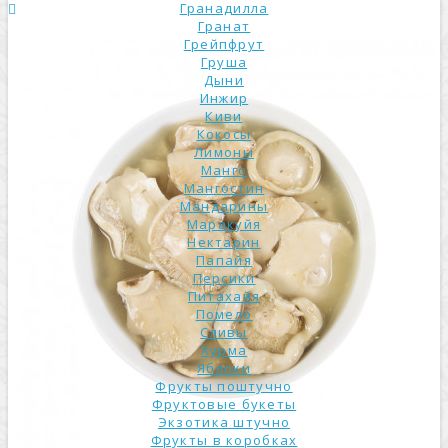
Гранадилла
Гранат
Грейпфрут
Груша
Дыни
Инжир
Киви
Кокосы
Лимоны
Манго
Мангостин
Мандарины
Маракуйя
Нектарин
Папайя
Персики
Питахайя
Помело
Сливы
Хурма
Яблоки
Фрукты поштучно
Фруктовые букеты
Экзотика штучно
Фрукты в коробках