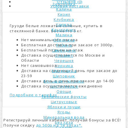
Отзывов (0)
Земляника
Условия доставки
Калина
Кизил
Клубника
Клюква
Грузди белые лохматые соленые, купить в
Крыжовник
стеклянной банке. Вес нетто 3 кг.
Малина
Нет минимального заказа
Облепиха
Бесплатная доставка при заказе от 3000р.
Рябина
Бесплатный подъем на этаж
Смородина
Доставка осуществляется по Москве и
Физалис
Области
Черешня
Нет самовывоза
Черника
Доставка на следующий день при заказе до
Шелковица
23-59
Шиповник
Доставка день-в-день при заказе до 14-00
Большая упаковка
Доставка осуществляется ежедневно
Косточковые
Овощи
Подробнее о тарифах
Тропические фрукты
Цитрусовые
Яблоки и груши
Ягоды
Минеральная вода
Регистрируй личный кабинет, получай бонусы за ВСЁ!
Без газа
Получи скидку
до 500р на 1й заказ*.
С газом