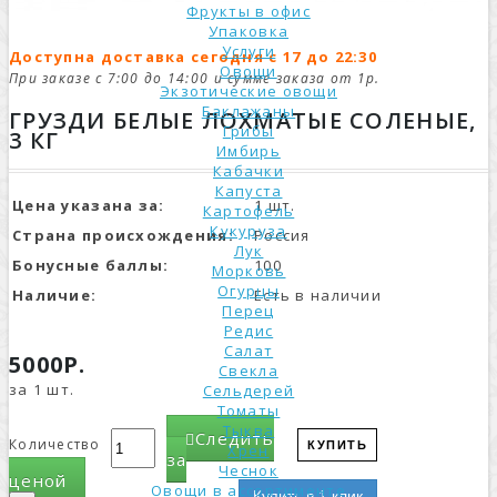
Фрукты в офис
Упаковка
Услуги
Доступна доставка сегодня с 17 до 22:30
Овощи
При заказе с 7:00 до 14:00 и сумме заказа от 1р.
Экзотические овощи
Баклажаны
ГРУЗДИ БЕЛЫЕ ЛОХМАТЫЕ СОЛЕНЫЕ,
Грибы
3 КГ
Имбирь
Кабачки
Капуста
Цена указана за:
1 шт.
Картофель
Кукуруза
Страна происхождения:
Россия
Лук
Бонусные баллы:
100
Морковь
Огурцы
Наличие:
Есть в наличии
Перец
Редис
Салат
5000Р.
Свекла
за 1 шт.
Сельдерей
Томаты
Тыква
Следить
Количество
КУПИТЬ
Хрен
за
Чеснок
ценой
Овощи в ассортименте
Купить в 1 клик