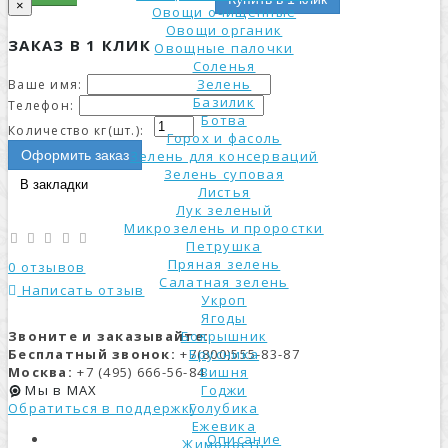
×
Овощи очищенные
Овощи органик
ЗАКАЗ В 1 КЛИК
Овощные палочки
Соленья
Зелень
Ваше имя:
Базилик
Телефон:
Ботва
Количество кг(шт.):
Горох и фасоль
Оформить заказ
Зелень для консерваций
Зелень суповая
В закладки
Листья
Лук зеленый
Микрозелень и проростки
Петрушка
Пряная зелень
0 отзывов
Салатная зелень
Написать отзыв
Укроп
Ягоды
Звоните и заказывайте:
Боярышник
Бесплатный звонок:
+7(800)555-83-87
Брусника
Москва:
+7 (495) 666-56-84
Вишня
Мы в MAX
Годжи
Обратиться в поддержку
Голубика
Ежевика
Описание
Жимолость