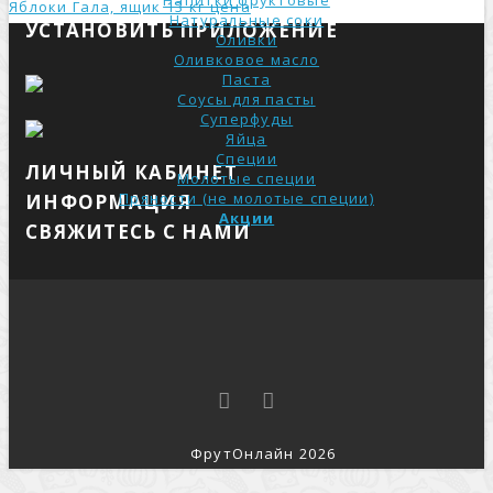
Напитки фруктовые
Яблоки Гала, ящик 13 кг ценa
Натуральные соки
УСТАНОВИТЬ ПРИЛОЖЕНИЕ
Оливки
Оливковое масло
Паста
Соусы для пасты
Суперфуды
Яйца
Специи
ЛИЧНЫЙ КАБИНЕТ
Молотые специи
Пряности (не молотые специи)
ИНФОРМАЦИЯ
Акции
СВЯЖИТЕСЬ С НАМИ
ФрутОнлайн 2026