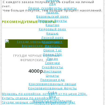
С каждого заказа получай до 5% кэшбэк на личный
Лёд
счет.
Орехи, сухофрукты, цукаты
Чем больше покупок, тем больше процент накоплений.
Арахис
Бразильский орех
Вяленые фрукты
РЕКОМЕНДУЕМЫЕ ТОВАРЫ
Каштан
Кедровый орех
Кешью
Лесной орех
Макадамия
Миндаль
Орехи 1 кг
Орехи 250г
ГРУЗДИ ЧЕРНЫЕ СОЛЕНЫЕ
Пекан
ФЕРМЕРСКИЕ, 3 КГ
Семечки
Сухофрукты
4000р.
Фисташки
Цукаты
Полезная еда
Консервированные овощи
Консервированные фрукты
Кофе
Морковь по-корейски, острая 1 кг по цене 293р.
Мед
Купить спаржа по-корейски, 1 кг
Молоко растительное
Грузди черные соленые фермерские, 3 кг