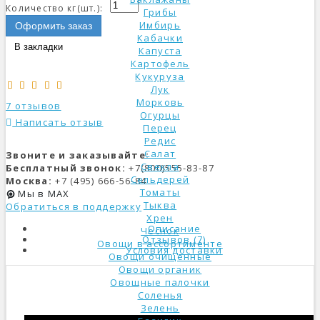
Количество кг(шт.):
Грибы
Имбирь
Оформить заказ
Кабачки
В закладки
Капуста
Картофель
Кукуруза
Лук
Морковь
7 отзывов
Огурцы
Написать отзыв
Перец
Редис
Салат
Звоните и заказывайте:
Свекла
Бесплатный звонок:
+7(800)555-83-87
Сельдерей
Москва:
+7 (495) 666-56-84
Томаты
Мы в MAX
Тыква
Обратиться в поддержку
Хрен
Описание
Чеснок
Отзывов (7)
Овощи в ассортименте
Условия доставки
Овощи очищенные
Овощи органик
Овощные палочки
Соленья
Зелень