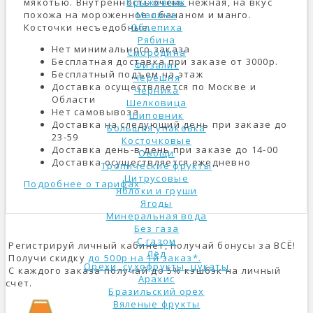
мякотью. Внутренность очень нежная, на вкус
Крыжовник
похожа на мороженное с бананом и манго.
Малина
Косточки несъедобные.
Облепиха
Рябина
Нет минимального заказа
Смородина
Бесплатная доставка при заказе от 3000р.
Физалис
Бесплатный подъем на этаж
Черешня
Доставка осуществляется по Москве и
Черника
Области
Шелковица
Нет самовывоза
Шиповник
Доставка на следующий день при заказе до
Большая упаковка
23-59
Косточковые
Доставка день-в-день при заказе до 14-00
Овощи
Доставка осуществляется ежедневно
Тропические фрукты
Цитрусовые
Подробнее о тарифах
Яблоки и груши
Ягоды
Минеральная вода
Без газа
С газом
Регистрируй личный кабинет, получай бонусы за ВСЁ!
Лёд
Получи скидку
до 500р на 1й заказ*.
Орехи, сухофрукты, цукаты
С каждого заказа получай до 5% кэшбэк на личный
Арахис
счет.
Бразильский орех
Вяленые фрукты