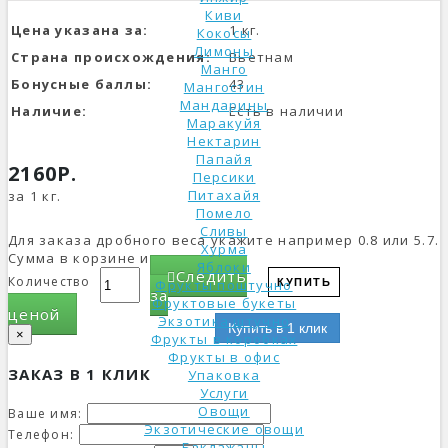
Киви
Цена указана за:
1 кг.
Кокосы
Лимоны
Страна происхождения:
Вьетнам
Манго
Бонусные баллы:
43
Мангостин
Мандарины
Наличие:
Есть в наличии
Маракуйя
Нектарин
Папайя
2160Р.
Персики
Питахайя
за 1 кг.
Помело
Сливы
Для заказа дробного веса укажите например 0.8 или 5.7.
Хурма
Сумма в корзине изменится.
Яблоки
Следить
Количество
Фрукты поштучно
КУПИТЬ
за
Фруктовые букеты
ценой
Экзотика штучно
Купить в 1 клик
×
Фрукты в коробках
Фрукты в офис
ЗАКАЗ В 1 КЛИК
Упаковка
Услуги
Овощи
Ваше имя:
Экзотические овощи
Телефон:
Баклажаны