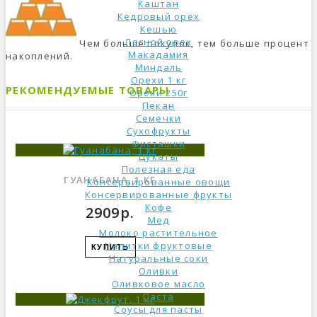
Каштан
Кедровый орех
Кешью
Лесной орех
Чем больше покупок, тем больше процент
Макадамия
накоплений.
Миндаль
Орехи 1 кг
РЕКОМЕНДУЕМЫЕ ТОВАРЫ
Орехи 250г
Пекан
Семечки
Сухофрукты
Фисташки
Цукаты
Полезная еда
ГУАНАБАНА, 1 КГ
Консервированные овощи
Консервированные фрукты
Кофе
2909р.
Мед
Молоко растительное
Напитки фруктовые
КУПИТЬ
Натуральные соки
Оливки
Оливковое масло
Паста
Соусы для пасты