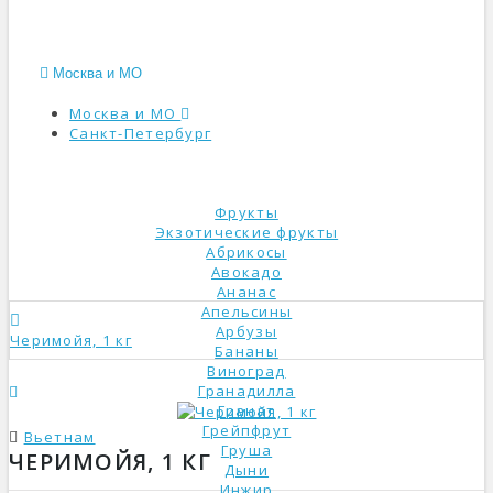
Москва и МО
Москва и МО
Санкт-Петербург
КАТАЛОГ
Фрукты
Экзотические фрукты
Абрикосы
Авокадо
Ананас
Апельсины
Арбузы
Черимойя, 1 кг
Бананы
Виноград
Гранадилла
Гранат
Грейпфрут
Вьетнам
Груша
ЧЕРИМОЙЯ, 1 КГ
Дыни
Инжир