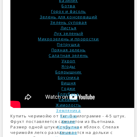
Базилик
Ботва
Горох и фасоль
Зелень для консерваций
Зелень суповая
Листья
Лук зеленый
Микрозелень и проростки
Петрушка
Пряная зелень
Салатная зелень
Укроп
Ягоды
Боярышник
Брусника
Вишня
Годжи
Голубика
Ежевика
Жимолость
Земляника
Купить черимойю от 1кг. В килограмме - 4-5 штук.
Калина
Фрукт поставляется самолетом из Вьетнама.
Кизил
Размер одной штуки с крупное яблоко. Спелая
Клубника
черимойя легко разламывается на дольки с
Клюква