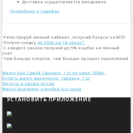
Доставка осуществляется ежедневно
Подробнее о тарифах
Регистрируй личный кабинет, получай бонусы за ВСЁ!
Получи скидку
до 500р на 1й заказ*.
С каждого заказа получай до 5% кэшбэк на личный
счет.
Чем больше покупок, тем больше процент накоплений.
Манго Кео Савой Таиланд, 1 кг по цене 1998р.
Купить манго махачонок, таиланд, 1 кг
Фрукты и овощи оптом
Манго Бразилия, коробка 4 кг ценa
УСТАНОВИТЬ ПРИЛОЖЕНИЕ