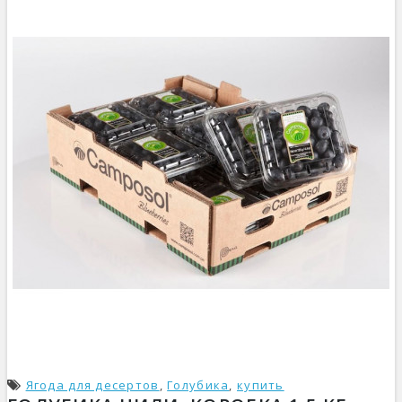
Ягода для десертов
,
Голубика
,
купить