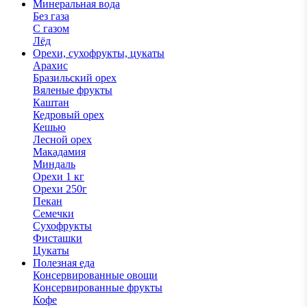
Минеральная вода
Без газа
С газом
Лёд
Орехи, сухофрукты, цукаты
Арахис
Бразильский орех
Вяленые фрукты
Каштан
Кедровый орех
Кешью
Лесной орех
Макадамия
Миндаль
Орехи 1 кг
Орехи 250г
Пекан
Семечки
Сухофрукты
Фисташки
Цукаты
Полезная еда
Консервированные овощи
Консервированные фрукты
Кофе