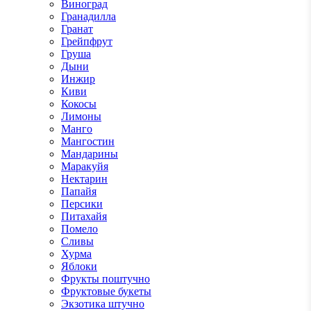
Виноград
Гранадилла
Гранат
Грейпфрут
Груша
Дыни
Инжир
Киви
Кокосы
Лимоны
Манго
Мангостин
Мандарины
Маракуйя
Нектарин
Папайя
Персики
Питахайя
Помело
Сливы
Хурма
Яблоки
Фрукты поштучно
Фруктовые букеты
Экзотика штучно