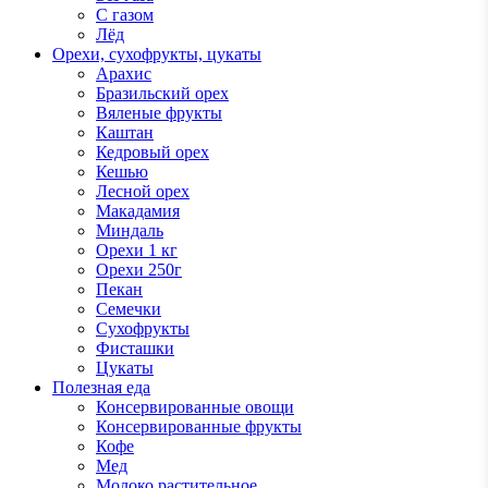
С газом
Лёд
Орехи, сухофрукты, цукаты
Арахис
Бразильский орех
Вяленые фрукты
Каштан
Кедровый орех
Кешью
Лесной орех
Макадамия
Миндаль
Орехи 1 кг
Орехи 250г
Пекан
Семечки
Сухофрукты
Фисташки
Цукаты
Полезная еда
Консервированные овощи
Консервированные фрукты
Кофе
Мед
Молоко растительное