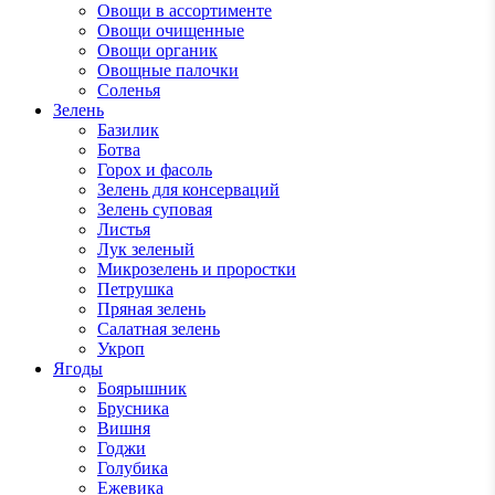
Овощи в ассортименте
Овощи очищенные
Овощи органик
Овощные палочки
Соленья
Зелень
Базилик
Ботва
Горох и фасоль
Зелень для консерваций
Зелень суповая
Листья
Лук зеленый
Микрозелень и проростки
Петрушка
Пряная зелень
Салатная зелень
Укроп
Ягоды
Боярышник
Брусника
Вишня
Годжи
Голубика
Ежевика