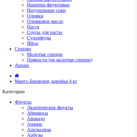
Напитки фруктовые
Натуральные соки
Оливки
Оливковое масло
Паста
Соусы для пасты
Суперфуды
Яйца
Специи
Молотые специи
Пряности (не молотые специи)
Акции
Манго Бразилия, коробка 4 кг
Категории
Фрукты
Экзотические фрукты
Абрикосы
Авокадо
Ананас
Апельсины
Арбузы