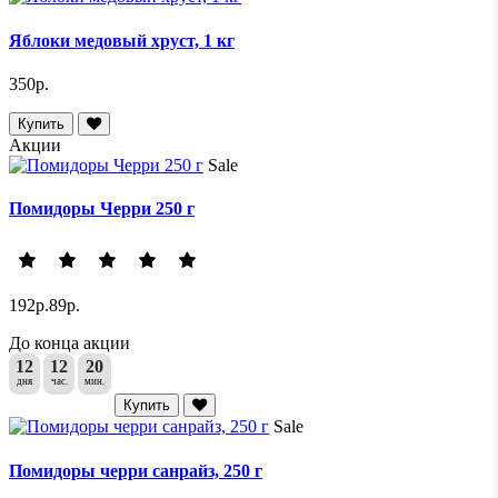
Яблоки медовый хруст, 1 кг
350р.
Купить
Акции
Sale
Помидоры Черри 250 г
192р.
89р.
До конца акции
12
12
20
дня
час.
мин.
Купить
Sale
Помидоры черри санрайз, 250 г