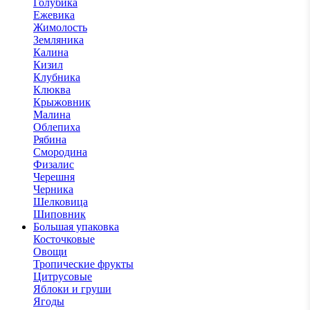
Голубика
Ежевика
Жимолость
Земляника
Калина
Кизил
Клубника
Клюква
Крыжовник
Малина
Облепиха
Рябина
Смородина
Физалис
Черешня
Черника
Шелковица
Шиповник
Большая упаковка
Косточковые
Овощи
Тропические фрукты
Цитрусовые
Яблоки и груши
Ягоды