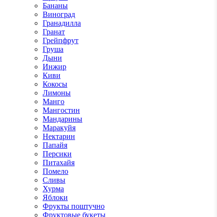
Бананы
Виноград
Гранадилла
Гранат
Грейпфрут
Груша
Дыни
Инжир
Киви
Кокосы
Лимоны
Манго
Мангостин
Мандарины
Маракуйя
Нектарин
Папайя
Персики
Питахайя
Помело
Сливы
Хурма
Яблоки
Фрукты поштучно
Фруктовые букеты