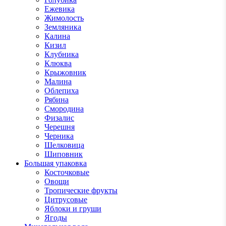
Ежевика
Жимолость
Земляника
Калина
Кизил
Клубника
Клюква
Крыжовник
Малина
Облепиха
Рябина
Смородина
Физалис
Черешня
Черника
Шелковица
Шиповник
Большая упаковка
Косточковые
Овощи
Тропические фрукты
Цитрусовые
Яблоки и груши
Ягоды