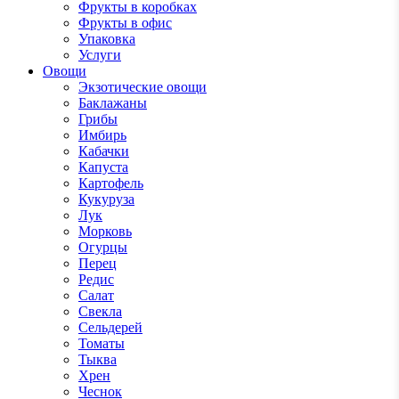
Фрукты в коробках
Фрукты в офис
Упаковка
Услуги
Овощи
Экзотические овощи
Баклажаны
Грибы
Имбирь
Кабачки
Капуста
Картофель
Кукуруза
Лук
Морковь
Огурцы
Перец
Редис
Салат
Свекла
Сельдерей
Томаты
Тыква
Хрен
Чеснок