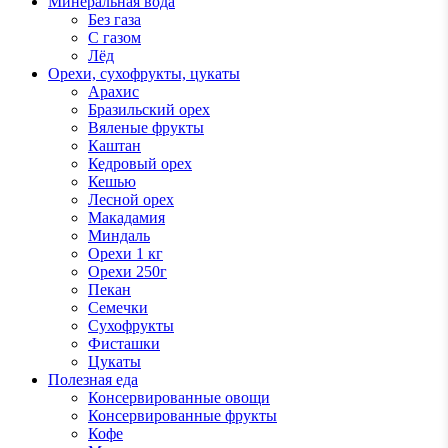
Минеральная вода
Без газа
С газом
Лёд
Орехи, сухофрукты, цукаты
Арахис
Бразильский орех
Вяленые фрукты
Каштан
Кедровый орех
Кешью
Лесной орех
Макадамия
Миндаль
Орехи 1 кг
Орехи 250г
Пекан
Семечки
Сухофрукты
Фисташки
Цукаты
Полезная еда
Консервированные овощи
Консервированные фрукты
Кофе