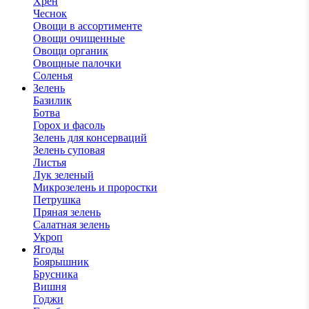
Хрен
Чеснок
Овощи в ассортименте
Овощи очищенные
Овощи органик
Овощные палочки
Соленья
Зелень
Базилик
Ботва
Горох и фасоль
Зелень для консерваций
Зелень суповая
Листья
Лук зеленый
Микрозелень и проростки
Петрушка
Пряная зелень
Салатная зелень
Укроп
Ягоды
Боярышник
Брусника
Вишня
Годжи