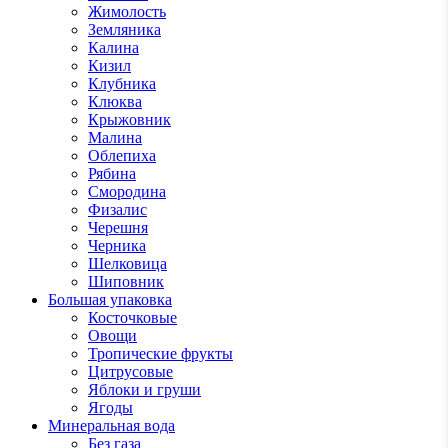
Жимолость
Земляника
Калина
Кизил
Клубника
Клюква
Крыжовник
Малина
Облепиха
Рябина
Смородина
Физалис
Черешня
Черника
Шелковица
Шиповник
Большая упаковка
Косточковые
Овощи
Тропические фрукты
Цитрусовые
Яблоки и груши
Ягоды
Минеральная вода
Без газа