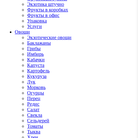
Экзотика штучно
Фрукты в коробках
Фрукты в офис
Упаковка
Услуги
Овощи
Экзотические овощи
Баклажаны
Грибы
Имбирь
Кабачки
Капуста
Картофель
Кукуруза
Лук
Морковь
Огурцы
Перец
Редис
Салат
Свекла
Сельдерей
Томаты
Тыква
Хрен