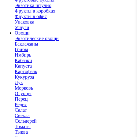
Экзотика штучно
Фрукты в коробках
Фрукты в офис
Упаковка
Услуги
Овощи
Экзотические овощи
Баклажаны
Грибы
Имбирь
Кабачки
Капуста
Картофель
Кукуруза
Лук
Морковь
Огурцы
Перец
Редис
Салат
Свекла
Сельдерей
Томаты
Тыква