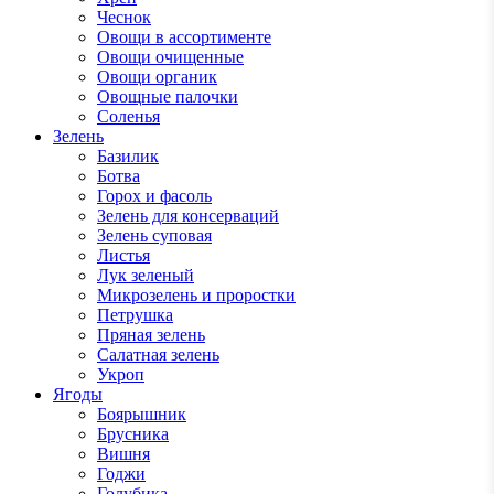
Чеснок
Овощи в ассортименте
Овощи очищенные
Овощи органик
Овощные палочки
Соленья
Зелень
Базилик
Ботва
Горох и фасоль
Зелень для консерваций
Зелень суповая
Листья
Лук зеленый
Микрозелень и проростки
Петрушка
Пряная зелень
Салатная зелень
Укроп
Ягоды
Боярышник
Брусника
Вишня
Годжи
Голубика