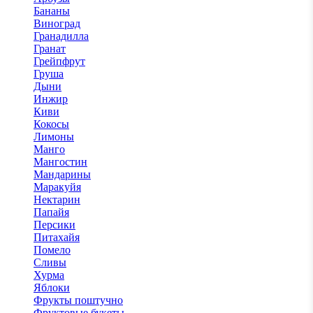
Бананы
Виноград
Гранадилла
Гранат
Грейпфрут
Груша
Дыни
Инжир
Киви
Кокосы
Лимоны
Манго
Мангостин
Мандарины
Маракуйя
Нектарин
Папайя
Персики
Питахайя
Помело
Сливы
Хурма
Яблоки
Фрукты поштучно
Фруктовые букеты