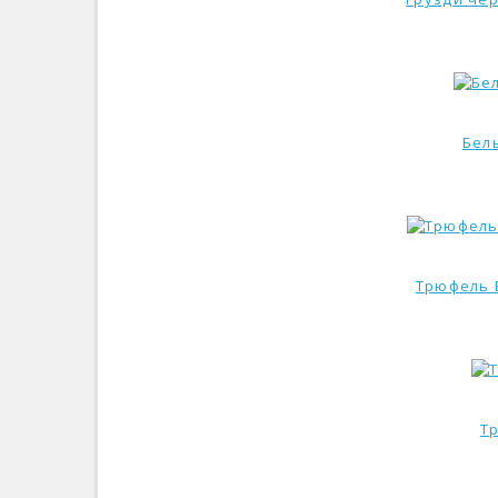
Бел
Трюфель Б
Т