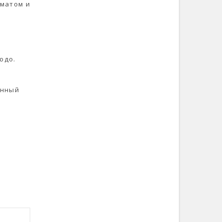
оматом и
юдо.
анный