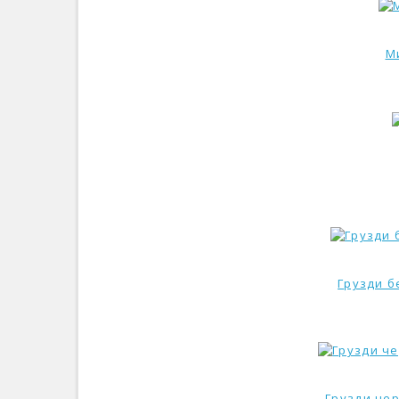
М
Грузди б
Грузди чер