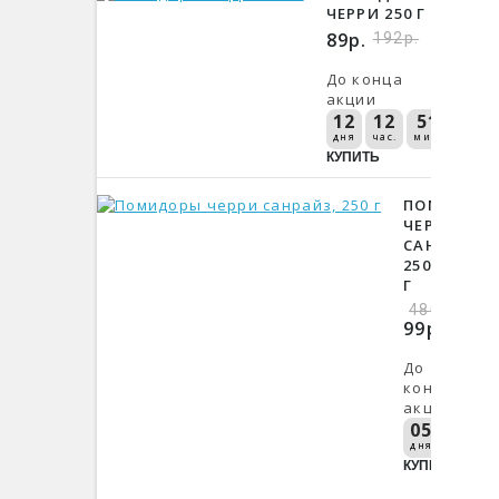
ЧЕРРИ 250 Г
89р.
192р.
До конца
акции
12
12
51
дня
час.
мин.
КУПИТЬ
ПОМИДОР
ЧЕРРИ
САНРАЙЗ,
250
Г
480р.
99р.
До
конца
акции
05
12
дня
час.
м
КУПИТЬ