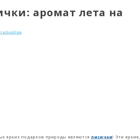
чки: аромат лета на
Fruitonline
амых ярких подарков природы являются
лисички
! Эти яркие