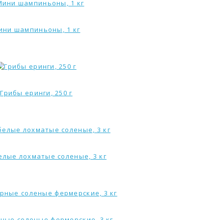
ини шампиньоны, 1 кг
Грибы еринги, 250 г
елые лохматые соленые, 3 кг
ные соленые фермерские, 3 кг