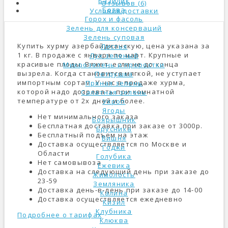
Базилик
Отзывов (6)
Ботва
Условия доставки
Горох и фасоль
Зелень для консерваций
Зелень суповая
Купить хурму азербайджанскую, цена указана за
Листья
1 кг. В продаже с января по март. Крупные и
Лук зеленый
красивые плоды. Вяжет, если не до конца
Микрозелень и проростки
вызрела. Когда становится мягкой, не уступает
Петрушка
импортным сортам. У нас в продаже хурма,
Пряная зелень
которой надо дозревать при комнатной
Салатная зелень
температуре от 2х дней и более.
Укроп
Ягоды
Нет минимального заказа
Боярышник
Бесплатная доставка при заказе от 3000р.
Брусника
Бесплатный подъем на этаж
Вишня
Доставка осуществляется по Москве и
Годжи
Области
Голубика
Нет самовывоза
Ежевика
Доставка на следующий день при заказе до
Жимолость
23-59
Земляника
Доставка день-в-день при заказе до 14-00
Калина
Доставка осуществляется ежедневно
Кизил
Клубника
Подробнее о тарифах
Клюква