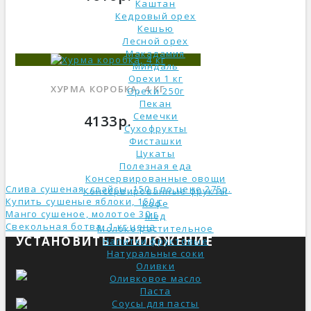
Каштан
Кедровый орех
Кешью
Лесной орех
Макадамия
Миндаль
Орехи 1 кг
ХУРМА КОРОБКА, 4 КГ
Орехи 250г
Пекан
Семечки
4133р.
Сухофрукты
Фисташки
Цукаты
Полезная еда
Консервированные овощи
Слива сушеная, слайсы, 150 г по цене 275р.
Консервированные фрукты
Купить сушеные яблоки, 150 г
Кофе
Манго сушеное, молотое 30 г
Мед
Свекольная ботва, 1 кг ценa
Молоко растительное
УСТАНОВИТЬ ПРИЛОЖЕНИЕ
Напитки фруктовые
Натуральные соки
Оливки
Оливковое масло
Паста
Соусы для пасты