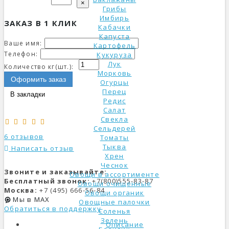
×
Грибы
Имбирь
ЗАКАЗ В 1 КЛИК
Кабачки
Капуста
Ваше имя:
Картофель
Телефон:
Кукуруза
Лук
Количество кг(шт.):
Морковь
Оформить заказ
Огурцы
Перец
В закладки
Редис
Салат
Свекла
Сельдерей
6 отзывов
Томаты
Тыква
Написать отзыв
Хрен
Чеснок
Звоните и заказывайте:
Овощи в ассортименте
Бесплатный звонок:
+7(800)555-83-87
Овощи очищенные
Москва:
+7 (495) 666-56-84
Овощи органик
Мы в MAX
Овощные палочки
Обратиться в поддержку
Соленья
Зелень
Описание