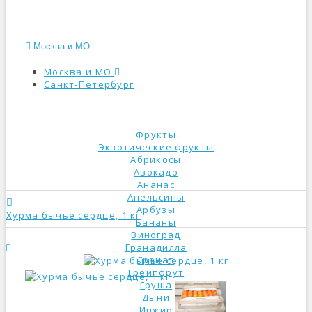
Москва и МО
Москва и МО
Санкт-Петербург
КАТАЛОГ
Фрукты
Экзотические фрукты
Абрикосы
Авокадо
Ананас
Апельсины
Арбузы
Хурма бычье сердце, 1 кг
Бананы
Виноград
Гранадилла
Гранат
Грейпфрут
Груша
Дыни
Инжир