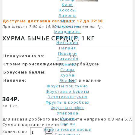
Киви
Кокосы
Лимоны
Доступна доставка сегодня с 17 до 22:30
Манго
Мангостин
При заказе с 7:00 до 14:00 и сумме заказа от 1р.
Мандарины
ХУРМА БЫЧЬЕ СЕРДЦЕ, 1 КГ
Маракуйя
Нектарин
Папайя
Персики
Цена указана за:
1 кг.
Питахайя
Страна происхождения:
Азербайджан
Помело
Сливы
Бонусные баллы:
7
Хурма
Наличие:
Нет в наличии
Яблоки
Фрукты поштучно
Фруктовые букеты
Экзотика штучно
364Р.
Фрукты в коробках
за 1 кг.
Фрукты в офис
Упаковка
Услуги
Для заказа дробного веса укажите например 0.8 или 5.7.
Овощи
Сумма в корзине изменится.
Экзотические овощи
Количество
Баклажаны