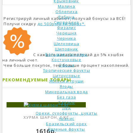
Крыжовник
Малина
Облепиха
Рябина
Регистрируй личный кабинет, получай бонусы за ВСЁ!
Смородина
Получи скидку
до 500р на 1й заказ*.
Физалис
Черешня
Черника
Шелковица
Шиповник
Большая упаковка
С каждого заказа получай до 5% кэшбэк
Косточковые
на личный счет.
Овощи
Чем больше покупок, тем больше процент накоплений.
Тропические фрукты
Цитрусовые
РЕКОМЕНДУЕМЫЕ ТОВАРЫ
Яблоки и груши
Ягоды
Минеральная вода
Без газа
С газом
Лёд
Орехи, сухофрукты, цукаты
ХУРМА ШАРОН, 1 КГ
Арахис
Бразильский орех
Вяленые фрукты
1616р.