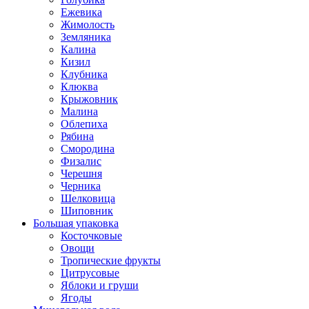
Ежевика
Жимолость
Земляника
Калина
Кизил
Клубника
Клюква
Крыжовник
Малина
Облепиха
Рябина
Смородина
Физалис
Черешня
Черника
Шелковица
Шиповник
Большая упаковка
Косточковые
Овощи
Тропические фрукты
Цитрусовые
Яблоки и груши
Ягоды