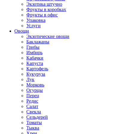
Экзотика штучно
Фрукты в коробках
Фрукты в офис
Упаковка
Услуги
Овощи
Экзотические овощи
Баклажаны
Грибы
Имбирь
Кабачки
Капуста
Картофель
Кукуруза
Лук
Морковь
Огурцы
Перец
Редис
Салат
Свекла
Сельдерей
Томаты
Тыква
Хрен