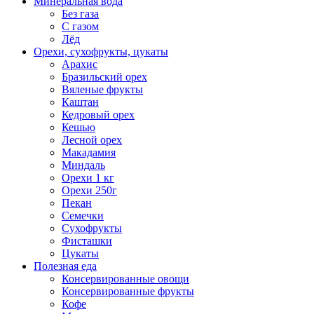
Минеральная вода
Без газа
С газом
Лёд
Орехи, сухофрукты, цукаты
Арахис
Бразильский орех
Вяленые фрукты
Каштан
Кедровый орех
Кешью
Лесной орех
Макадамия
Миндаль
Орехи 1 кг
Орехи 250г
Пекан
Семечки
Сухофрукты
Фисташки
Цукаты
Полезная еда
Консервированные овощи
Консервированные фрукты
Кофе