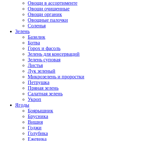
Овощи в ассортименте
Овощи очищенные
Овощи органик
Овощные палочки
Соленья
Зелень
Базилик
Ботва
Горох и фасоль
Зелень для консерваций
Зелень суповая
Листья
Лук зеленый
Микрозелень и проростки
Петрушка
Пряная зелень
Салатная зелень
Укроп
Ягоды
Боярышник
Брусника
Вишня
Годжи
Голубика
Ежевика