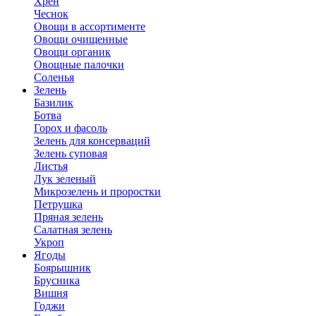
Хрен
Чеснок
Овощи в ассортименте
Овощи очищенные
Овощи органик
Овощные палочки
Соленья
Зелень
Базилик
Ботва
Горох и фасоль
Зелень для консерваций
Зелень суповая
Листья
Лук зеленый
Микрозелень и проростки
Петрушка
Пряная зелень
Салатная зелень
Укроп
Ягоды
Боярышник
Брусника
Вишня
Годжи