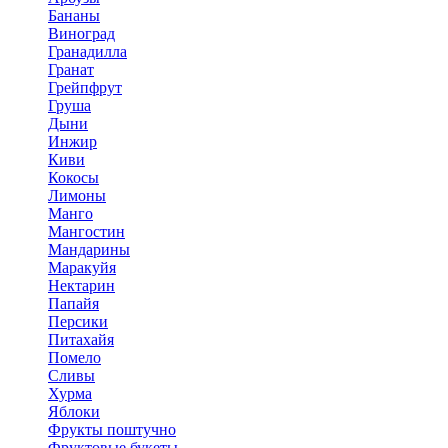
Бананы
Виноград
Гранадилла
Гранат
Грейпфрут
Груша
Дыни
Инжир
Киви
Кокосы
Лимоны
Манго
Мангостин
Мандарины
Маракуйя
Нектарин
Папайя
Персики
Питахайя
Помело
Сливы
Хурма
Яблоки
Фрукты поштучно
Фруктовые букеты