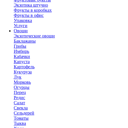
Экзотика штучно
Фрукты в коробках
Фрукты в офис
Упаковка
Услуги
Овощи
Экзотические овощи
Баклажаны
Грибы
Имбирь
Кабачки
Капуста
Картофель
Кукуруза
Лук
Морковь
Огурцы
Перец
Редис
Салат
Свекла
Сельдерей
Томаты
Тыква