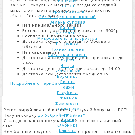
Базилик
за 1 кг. Некрупные мясистые ягоды со сладкой
Ботва
мякотью и плотной кожурой. Грозди плотно
Горох и фасоль
сбиты. Есть косточки.
Зелень для консерваций
Зелень суповая
Нет минимального заказа
Листья
Бесплатная доставка при заказе от 3000р.
Лук зеленый
Бесплатный подъем на этаж
Микрозелень и проростки
Доставка осуществляется по Москве и
Петрушка
Области
Пряная зелень
Нет самовывоза
Салатная зелень
Доставка на следующий день при заказе до
Укроп
23-59
Ягоды
Доставка день-в-день при заказе до 14-00
Боярышник
Доставка осуществляется ежедневно
Брусника
Вишня
Подробнее о тарифах
Годжи
Голубика
Ежевика
Жимолость
Земляника
Регистрируй личный кабинет, получай бонусы за ВСЁ!
Калина
Получи скидку
до 500р на 1й заказ*.
Кизил
С каждого заказа получай до 5% кэшбэк на личный
Клубника
счет.
Клюква
Чем больше покупок, тем больше процент накоплений.