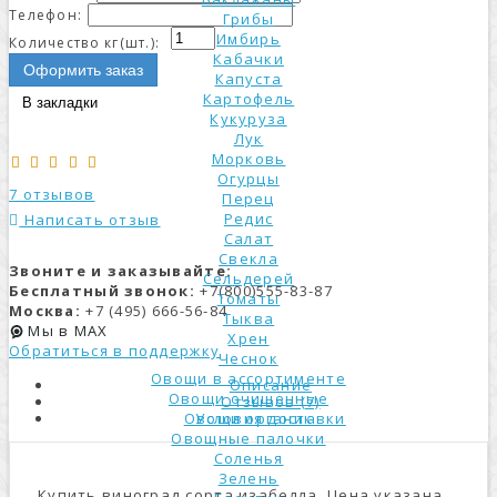
Телефон:
Грибы
Имбирь
Количество кг(шт.):
Кабачки
Оформить заказ
Капуста
Картофель
В закладки
Кукуруза
Лук
Морковь
Огурцы
7 отзывов
Перец
Редис
Написать отзыв
Салат
Свекла
Звоните и заказывайте:
Сельдерей
Бесплатный звонок:
+7(800)555-83-87
Томаты
Москва:
+7 (495) 666-56-84
Тыква
Мы в MAX
Хрен
Обратиться в поддержку
Чеснок
Овощи в ассортименте
Описание
Овощи очищенные
Отзывов (7)
Условия доставки
Овощи органик
Овощные палочки
Соленья
Зелень
Купить виноград сорта изабелла. Цена указана