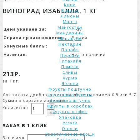
Киви
ВИНОГРАД ИЗАБЕЛЛА, 1 КГ
Кокосы
Лимоны
Манго
Мангостин
Цена указана за:
1 кг.
Мандарины
Страна происхождения:
Россия
Маракуйя
Нектарин
Бонусные баллы:
4
Папайя
Наличие:
Нет в наличии
Персики
Питахайя
Помело
Сливы
213Р.
Хурма
за 1 кг.
Яблоки
Фрукты поштучно
Для заказа дробного веса укажите например 0.8 или 5.7.
Фруктовые букеты
Сумма в корзине изменится.
Экзотика штучно
Фрукты в коробках
Количество
Фрукты в офис
×
Упаковка
Услуги
ЗАКАЗ В 1 КЛИК
Овощи
Экзотические овощи
Ваше имя:
Баклажаны