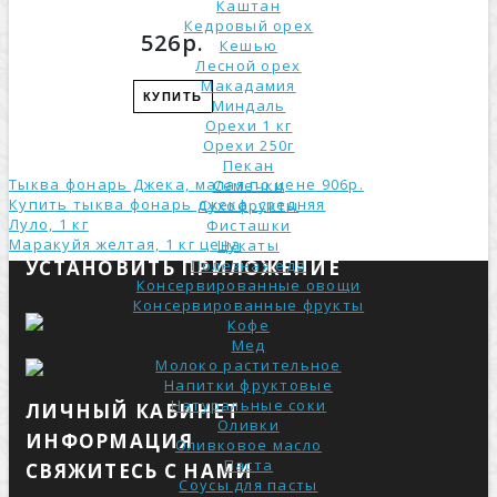
Каштан
Кедровый орех
526р.
Кешью
Лесной орех
Макадамия
КУПИТЬ
Миндаль
Орехи 1 кг
Орехи 250г
Пекан
Тыква фонарь Джека, малая по цене 906р.
Семечки
Купить тыква фонарь джека, средняя
Сухофрукты
Луло, 1 кг
Фисташки
Маракуйя желтая, 1 кг ценa
Цукаты
Полезная еда
УСТАНОВИТЬ ПРИЛОЖЕНИЕ
Консервированные овощи
Консервированные фрукты
Кофе
Мед
Молоко растительное
Напитки фруктовые
Натуральные соки
ЛИЧНЫЙ КАБИНЕТ
Оливки
ИНФОРМАЦИЯ
Оливковое масло
Паста
СВЯЖИТЕСЬ С НАМИ
Соусы для пасты