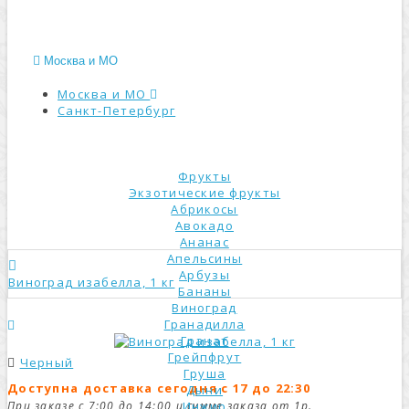
Москва и МО
Москва и МО
Санкт-Петербург
КАТАЛОГ
Фрукты
Экзотические фрукты
Абрикосы
Авокадо
Ананас
Апельсины
Арбузы
Виноград изабелла, 1 кг
Бананы
Виноград
Гранадилла
Гранат
Грейпфрут
Черный
Груша
Доступна доставка сегодня с 17 до 22:30
Дыни
При заказе с 7:00 до 14:00 и сумме заказа от 1р.
Инжир