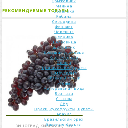
Крыжовник
Малина
РЕКОМЕНДУЕМЫЕ ТОВАРЫ
Облепиха
Рябина
Смородина
Физалис
Черешня
Черника
Шелковица
Шиповник
Большая упаковка
Косточковые
Овощи
Тропические фрукты
Цитрусовые
Яблоки и груши
Ягоды
Минеральная вода
Без газа
С газом
Лёд
Орехи, сухофрукты, цукаты
Арахис
Бразильский орех
Вяленые фрукты
ВИНОГРАД КИШМИШ, 1 КГ