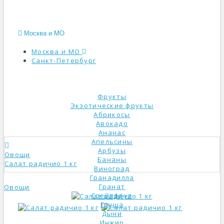
Москва и МО
Москва и МО
Санкт-Петербург
КАТАЛОГ
Фрукты
Экзотические фрукты
Абрикосы
Авокадо
Ананас
Апельсины
Арбузы
Овощи
Бананы
Салат радичио 1 кг
Виноград
Гранадилла
Гранат
Овощи
Грейпфрут
Груша
Дыни
Инжир