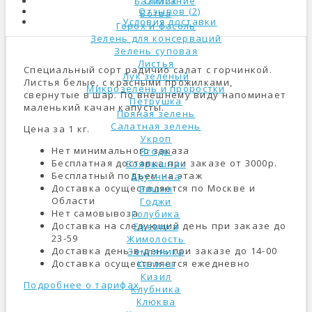
Описание
Базилик
Отзывов (2)
Ботва
Условия доставки
Горох и фасоль
Зелень для консерваций
Зелень суповая
Листья
Специальный сорт радичио салат с горчинкой.
Лук зеленый
Листья белые, с красными прожилками,
Микрозелень и проростки
свернутые в шар. По внешнему виду напоминает
Петрушка
маленький качан капусты.
Пряная зелень
Салатная зелень
Цена за 1 кг.
Укроп
Нет минимального заказа
Ягоды
Бесплатная доставка при заказе от 3000р.
Боярышник
Бесплатный подъем на этаж
Брусника
Доставка осуществляется по Москве и
Вишня
Области
Годжи
Нет самовывоза
Голубика
Доставка на следующий день при заказе до
Ежевика
23-59
Жимолость
Доставка день-в-день при заказе до 14-00
Земляника
Доставка осуществляется ежедневно
Калина
Кизил
Подробнее о тарифах
Клубника
Клюква