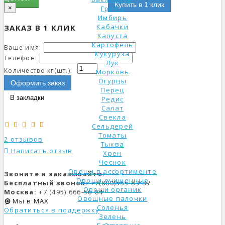
Купить в 1 клик
×
Грибы
Имбирь
Кабачки
ЗАКАЗ В 1 КЛИК
Капуста
Картофель
Ваше имя:
Кукуруза
Телефон:
Лук
Количество кг(шт.):
Морковь
Огурцы
Оформить заказ
Перец
В закладки
Редис
Салат
Свекла
Сельдерей
Томаты
2 отзывов
Тыква
Написать отзыв
Хрен
Чеснок
Овощи в ассортименте
Звоните и заказывайте:
Овощи очищенные
Бесплатный звонок:
+7(800)555-83-87
Овощи органик
Москва:
+7 (495) 666-56-84
Овощные палочки
Мы в MAX
Соленья
Обратиться в поддержку
Зелень