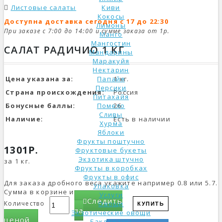
Листовые салаты
Киви
Кокосы
Доступна доставка сегодня с 17 до 22:30
Лимоны
При заказе с 7:00 до 14:00 и сумме заказа от 1р.
Манго
Мангостин
САЛАТ РАДИЧИО 1 КГ
Мандарины
Маракуйя
Нектарин
Цена указана за:
Папайя
1 кг.
Персики
Страна происхождения:
Россия
Питахайя
Бонусные баллы:
Помело
26
Сливы
Наличие:
Есть в наличии
Хурма
Яблоки
Фрукты поштучно
1301Р.
Фруктовые букеты
Экзотика штучно
за 1 кг.
Фрукты в коробках
Фрукты в офис
Для заказа дробного веса укажите например 0.8 или 5.7.
Упаковка
Сумма в корзине изменится.
Услуги
Следить
Количество
Овощи
КУПИТЬ
за
Экзотические овощи
ценой
Баклажаны