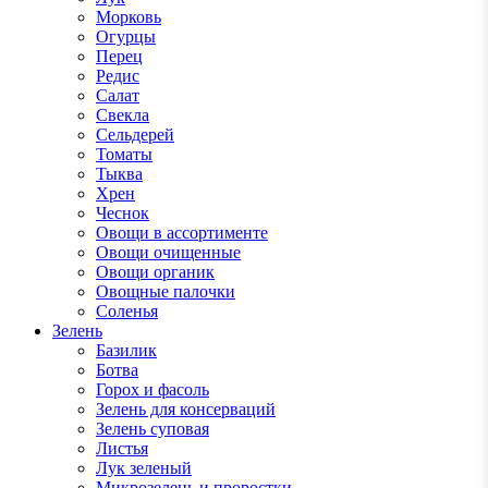
Морковь
Огурцы
Перец
Редис
Салат
Свекла
Сельдерей
Томаты
Тыква
Хрен
Чеснок
Овощи в ассортименте
Овощи очищенные
Овощи органик
Овощные палочки
Соленья
Зелень
Базилик
Ботва
Горох и фасоль
Зелень для консерваций
Зелень суповая
Листья
Лук зеленый
Микрозелень и проростки