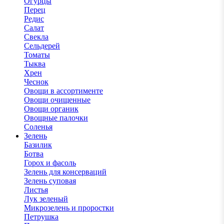
Огурцы
Перец
Редис
Салат
Свекла
Сельдерей
Томаты
Тыква
Хрен
Чеснок
Овощи в ассортименте
Овощи очищенные
Овощи органик
Овощные палочки
Соленья
Зелень
Базилик
Ботва
Горох и фасоль
Зелень для консерваций
Зелень суповая
Листья
Лук зеленый
Микрозелень и проростки
Петрушка