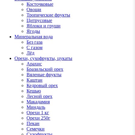
Косточковые
Овощи
Тропические фрукты
Цитрусовые
Яблоки и груши
Ягоды
Минеральная вода
Без газа
С газом
Лёд
Орехи, сухофрукты, цукаты
Арахис
Бразильский орех
Вяленые фрукты
Каштан
Кедровый орех
Кешью
Лесной орех
Макадамия
Миндаль
Орехи 1 кг
Орехи 250г
Пекан
Семечки
Сухофрукты