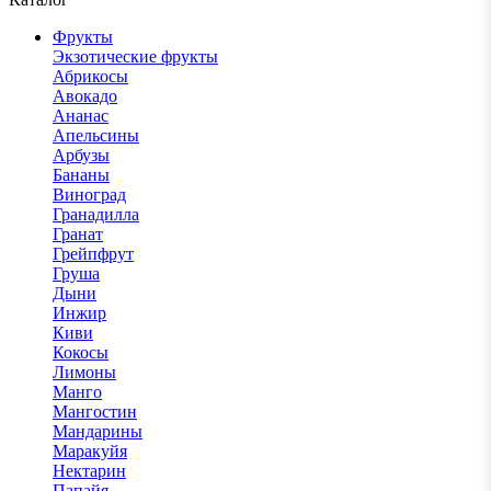
Фрукты
Экзотические фрукты
Абрикосы
Авокадо
Ананас
Апельсины
Арбузы
Бананы
Виноград
Гранадилла
Гранат
Грейпфрут
Груша
Дыни
Инжир
Киви
Кокосы
Лимоны
Манго
Мангостин
Мандарины
Маракуйя
Нектарин
Папайя