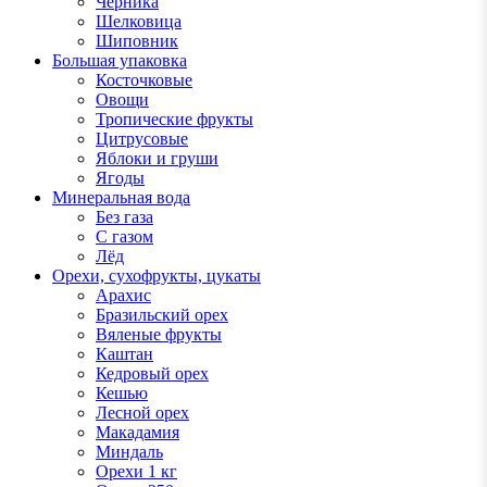
Черника
Шелковица
Шиповник
Большая упаковка
Косточковые
Овощи
Тропические фрукты
Цитрусовые
Яблоки и груши
Ягоды
Минеральная вода
Без газа
С газом
Лёд
Орехи, сухофрукты, цукаты
Арахис
Бразильский орех
Вяленые фрукты
Каштан
Кедровый орех
Кешью
Лесной орех
Макадамия
Миндаль
Орехи 1 кг