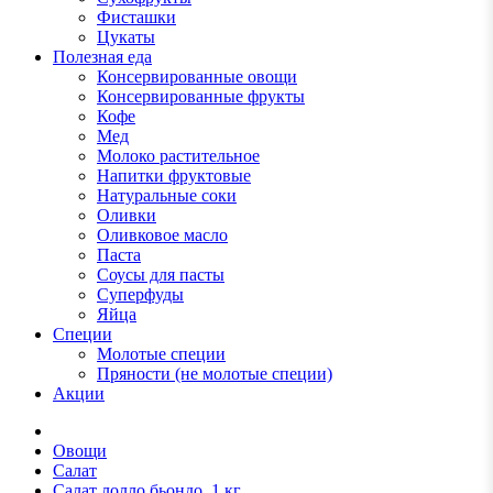
Фисташки
Цукаты
Полезная еда
Консервированные овощи
Консервированные фрукты
Кофе
Мед
Молоко растительное
Напитки фруктовые
Натуральные соки
Оливки
Оливковое масло
Паста
Соусы для пасты
Суперфуды
Яйца
Специи
Молотые специи
Пряности (не молотые специи)
Акции
Овощи
Салат
Салат лолло бьондо, 1 кг