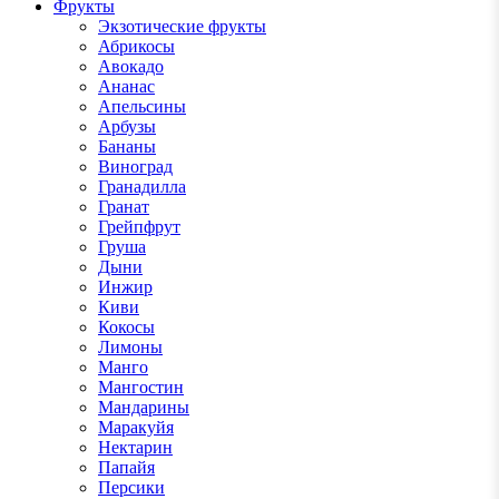
Фрукты
Экзотические фрукты
Абрикосы
Авокадо
Ананас
Апельсины
Арбузы
Бананы
Виноград
Гранадилла
Гранат
Грейпфрут
Груша
Дыни
Инжир
Киви
Кокосы
Лимоны
Манго
Мангостин
Мандарины
Маракуйя
Нектарин
Папайя
Персики