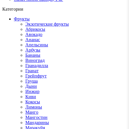
Категории
Фрукты
Экзотические фрукты
Абрикосы
Авокадо
Ананас
Апельсины
Арбузы
Бананы
Виноград
Гранадилла
Гранат
Грейпфрут
Груша
Дыни
Инжир
Киви
Кокосы
Лимоны
Манго
Мангостин
Мандарины
Маракуйя