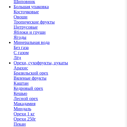
Шиповник
Большая упаковка
Косточковые
Овощи
Тропические фрукты
Цитрусовые
Яблоки и груши
Ягоды
Минеральная вода
Без газа
С газом
Лёд
Орехи, сухофрукты, цукаты
Арахис
Бразильский орех
Вяленые фрукты
Каштан
Кедровый орех
Кешью
Лесной орех
Макадамия
Миндаль
Орехи 1 кг
Орехи 250г
Пекан