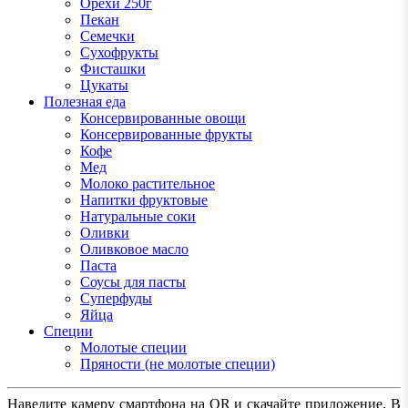
Орехи 250г
Пекан
Семечки
Сухофрукты
Фисташки
Цукаты
Полезная еда
Консервированные овощи
Консервированные фрукты
Кофе
Мед
Молоко растительное
Напитки фруктовые
Натуральные соки
Оливки
Оливковое масло
Паста
Соусы для пасты
Суперфуды
Яйца
Специи
Молотые специи
Пряности (не молотые специи)
Наведите камеру смартфона на QR и скачайте приложение. В