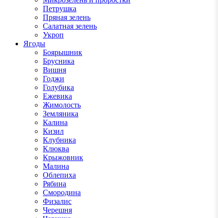
Петрушка
Пряная зелень
Салатная зелень
Укроп
Ягоды
Боярышник
Брусника
Вишня
Годжи
Голубика
Ежевика
Жимолость
Земляника
Калина
Кизил
Клубника
Клюква
Крыжовник
Малина
Облепиха
Рябина
Смородина
Физалис
Черешня