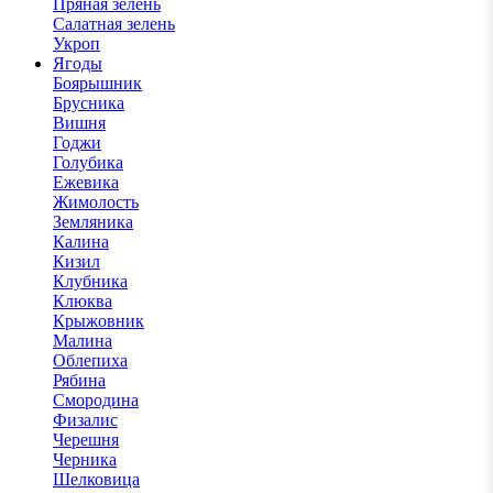
Пряная зелень
Салатная зелень
Укроп
Ягоды
Боярышник
Брусника
Вишня
Годжи
Голубика
Ежевика
Жимолость
Земляника
Калина
Кизил
Клубника
Клюква
Крыжовник
Малина
Облепиха
Рябина
Смородина
Физалис
Черешня
Черника
Шелковица