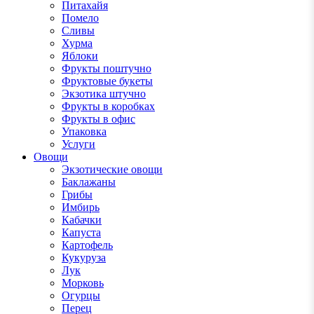
Питахайя
Помело
Сливы
Хурма
Яблоки
Фрукты поштучно
Фруктовые букеты
Экзотика штучно
Фрукты в коробках
Фрукты в офис
Упаковка
Услуги
Овощи
Экзотические овощи
Баклажаны
Грибы
Имбирь
Кабачки
Капуста
Картофель
Кукуруза
Лук
Морковь
Огурцы
Перец