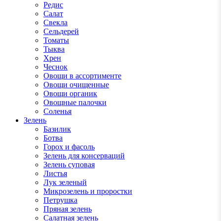
Редис
Салат
Свекла
Сельдерей
Томаты
Тыква
Хрен
Чеснок
Овощи в ассортименте
Овощи очищенные
Овощи органик
Овощные палочки
Соленья
Зелень
Базилик
Ботва
Горох и фасоль
Зелень для консерваций
Зелень суповая
Листья
Лук зеленый
Микрозелень и проростки
Петрушка
Пряная зелень
Салатная зелень