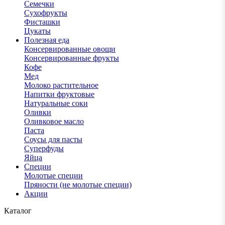
Семечки
Сухофрукты
Фисташки
Цукаты
Полезная еда
Консервированные овощи
Консервированные фрукты
Кофе
Мед
Молоко растительное
Напитки фруктовые
Натуральные соки
Оливки
Оливковое масло
Паста
Соусы для пасты
Суперфуды
Яйца
Специи
Молотые специи
Пряности (не молотые специи)
Акции
Каталог