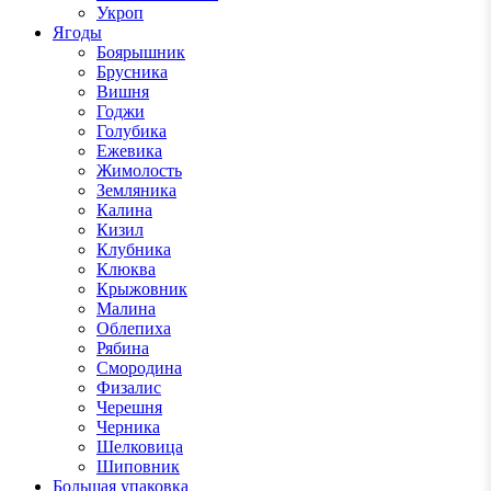
Укроп
Ягоды
Боярышник
Брусника
Вишня
Годжи
Голубика
Ежевика
Жимолость
Земляника
Калина
Кизил
Клубника
Клюква
Крыжовник
Малина
Облепиха
Рябина
Смородина
Физалис
Черешня
Черника
Шелковица
Шиповник
Большая упаковка