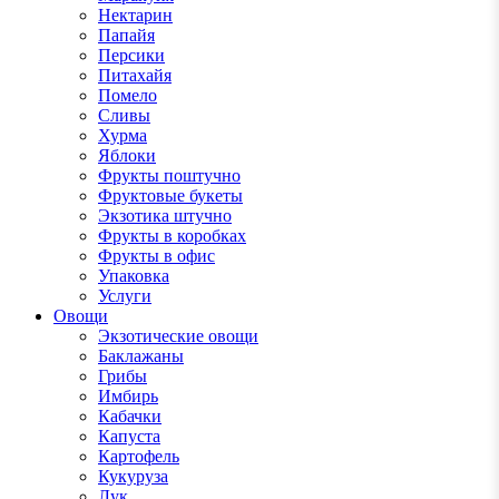
Нектарин
Папайя
Персики
Питахайя
Помело
Сливы
Хурма
Яблоки
Фрукты поштучно
Фруктовые букеты
Экзотика штучно
Фрукты в коробках
Фрукты в офис
Упаковка
Услуги
Овощи
Экзотические овощи
Баклажаны
Грибы
Имбирь
Кабачки
Капуста
Картофель
Кукуруза
Лук