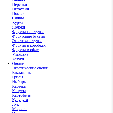
Персики
Питахайя
Помело
Сливы
Хурма
Яблоки
Фрукты поштучно
Фруктовые букеты
Экзотика штучно
Фрукты в коробках
Фрукты в офис
Упаковка
Услуги
Овощи
Экзотические овощи
Баклажаны
Грибы
Имбирь
Кабачки
Капуста
Картофель
Кукуруза
Лук
Морковь