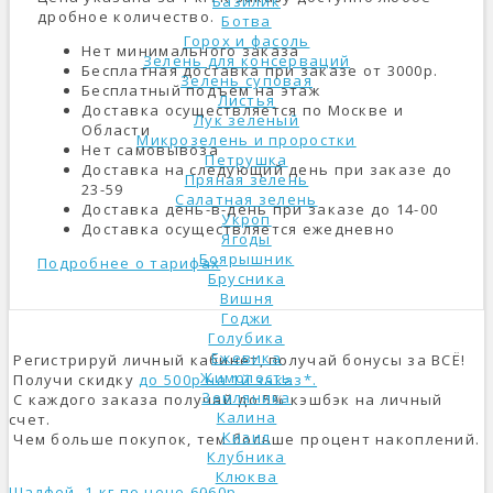
Базилик
дробное количество.
Ботва
Горох и фасоль
Нет минимального заказа
Зелень для консерваций
Бесплатная доставка при заказе от 3000р.
Зелень суповая
Бесплатный подъем на этаж
Листья
Доставка осуществляется по Москве и
Лук зеленый
Области
Микрозелень и проростки
Нет самовывоза
Петрушка
Доставка на следующий день при заказе до
Пряная зелень
23-59
Салатная зелень
Доставка день-в-день при заказе до 14-00
Укроп
Доставка осуществляется ежедневно
Ягоды
Боярышник
Подробнее о тарифах
Брусника
Вишня
Годжи
Голубика
Ежевика
Регистрируй личный кабинет, получай бонусы за ВСЁ!
Жимолость
Получи скидку
до 500р на 1й заказ*.
Земляника
С каждого заказа получай до 5% кэшбэк на личный
Калина
счет.
Кизил
Чем больше покупок, тем больше процент накоплений.
Клубника
Клюква
Шалфей, 1 кг по цене 6060р.