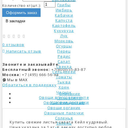
Грибы
Количество кг(шт.):
Имбирь
Оформить заказ
Кабачки
Капуста
В закладки
Картофель
Кукуруза
Лук
Морковь
0 отзывов
Огурцы
Написать отзыв
Перец
Редис
Салат
Звоните и заказывайте:
Свекла
Бесплатный звонок:
+7(800)555-83-87
Сельдерей
Москва:
+7 (495) 666-56-84
Томаты
Мы в MAX
Тыква
Обратиться в поддержку
Хрен
Чеснок
Описание
Овощи в ассортименте
Отзывов (0)
Условия доставки
Овощи очищенные
Овощи органик
Овощные палочки
Соленья
Купить свежие листья салата Кейл кудрявый.
Зелень
Цена указана за 1 кг. К заказу доступно любое