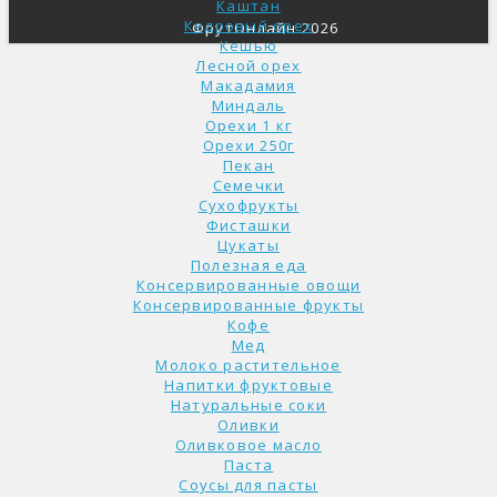
Каштан
Кедровый орех
ФрутОнлайн 2026
Кешью
Лесной орех
Макадамия
Миндаль
Орехи 1 кг
Орехи 250г
Пекан
Семечки
Сухофрукты
Фисташки
Цукаты
Полезная еда
Консервированные овощи
Консервированные фрукты
Кофе
Мед
Молоко растительное
Напитки фруктовые
Натуральные соки
Оливки
Оливковое масло
Паста
Соусы для пасты