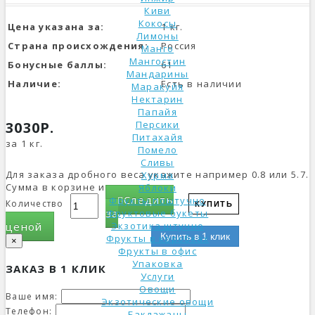
Киви
Кокосы
Цена указана за:
1 кг.
Лимоны
Страна происхождения:
Россия
Манго
Мангостин
Бонусные баллы:
61
Мандарины
Наличие:
Есть в наличии
Маракуйя
Нектарин
Папайя
3030Р.
Персики
Питахайя
за 1 кг.
Помело
Сливы
Для заказа дробного веса укажите например 0.8 или 5.7.
Хурма
Сумма в корзине изменится.
Яблоки
Следить
Фрукты поштучно
Количество
КУПИТЬ
за
Фруктовые букеты
ценой
Экзотика штучно
Купить в 1 клик
Фрукты в коробках
×
Фрукты в офис
Упаковка
ЗАКАЗ В 1 КЛИК
Услуги
Овощи
Ваше имя:
Экзотические овощи
Телефон:
Баклажаны