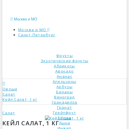
Москва и МО
Москва и МО
Санкт-Петербург
КАТАЛОГ
Фрукты
Экзотические фрукты
Абрикосы
Авокадо
Ананас
Апельсины
Арбузы
Овощи
Бананы
Салат
Виноград
Кейл Салат, 1 кг
Гранадилла
Гранат
Грейпфрут
Салат
Груша
КЕЙЛ САЛАТ, 1 КГ
Дыни
Инжир