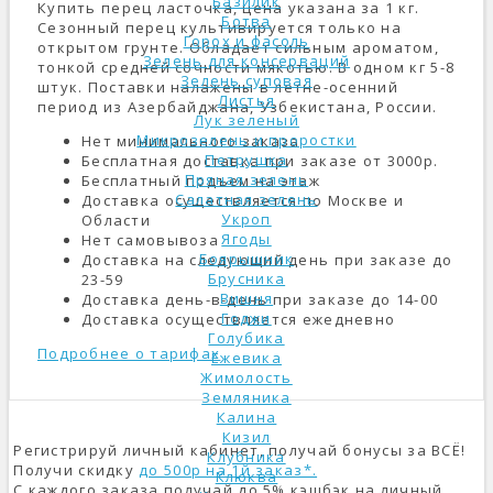
Базилик
Купить перец ласточка, цена указана за 1 кг.
Ботва
Сезонный перец культивируется только на
Горох и фасоль
открытом грунте. Обладает сильным ароматом,
Зелень для консерваций
тонкой средней сочности мякотью. В одном кг 5-8
Зелень суповая
штук. Поставки налажены в летне-осенний
Листья
период из Азербайджана, Узбекистана, России.
Лук зеленый
Микрозелень и проростки
Нет минимального заказа
Петрушка
Бесплатная доставка при заказе от 3000р.
Пряная зелень
Бесплатный подъем на этаж
Салатная зелень
Доставка осуществляется по Москве и
Укроп
Области
Ягоды
Нет самовывоза
Боярышник
Доставка на следующий день при заказе до
Брусника
23-59
Вишня
Доставка день-в-день при заказе до 14-00
Годжи
Доставка осуществляется ежедневно
Голубика
Подробнее о тарифах
Ежевика
Жимолость
Земляника
Калина
Кизил
Регистрируй личный кабинет, получай бонусы за ВСЁ!
Клубника
Получи скидку
до 500р на 1й заказ*.
Клюква
С каждого заказа получай до 5% кэшбэк на личный