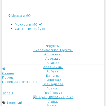
Москва и МО
Москва и МО
Санкт-Петербург
КАТАЛОГ
Фрукты
Экзотические фрукты
Абрикосы
Авокадо
Ананас
Апельсины
Арбузы
Овощи
Бананы
Перец
Виноград
Перец ласточка, 1 кг
Гранадилла
Гранат
Грейпфрут
Перец
Груша
Дыни
Зеленый
Инжир