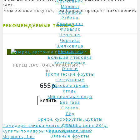
Крыжовник
счет.
Малина
Чем больше покупок, тем больше процент накоплений.
Облепиха
Рябина
Смородина
РЕКОМЕНДУЕМЫЕ ТОВАРЫ
Физалис
Черешня
Черника
Шелковица
Шиповник
Большая упаковка
Косточковые
ПЕРЕЦ ЛАСТОЧКА КРАСНЫЙ, 1
Овощи
КГ
Тропические фрукты
Цитрусовые
655р.
Яблоки и груши
Ягоды
Минеральная вода
КУПИТЬ
Без газа
С газом
Лёд
Орехи, сухофрукты, цукаты
Арахис
Помидоры сливка желтые, 1 кг по цене 234р.
Бразильский орех
Купить помидоры черри кумато, 250 г
Вяленые фрукты
Морковь, 1 кг