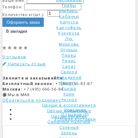
Ваше имя:
Грибы
Телефон:
Имбирь
Количество кг(шт.):
Кабачки
Капуста
Оформить заказ
Картофель
В закладки
Кукуруза
Лук
Морковь
Огурцы
Перец
0 отзывов
Редис
Написать отзыв
Салат
Свекла
Сельдерей
Звоните и заказывайте:
Томаты
Бесплатный звонок:
+7(800)555-83-87
Тыква
Москва:
+7 (495) 666-56-84
Хрен
Мы в MAX
Чеснок
Обратиться в поддержку
Овощи в ассортименте
Описание
Овощи очищенные
Отзывов (0)
Овощи органик
Условия доставки
Овощные палочки
Соленья
Зелень