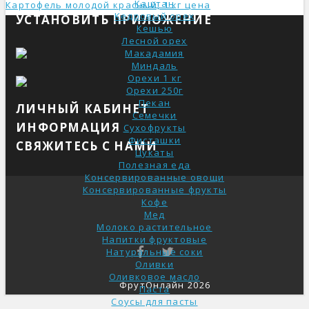
Каштан
Картофель молодой красный, 1 кг ценa
Кедровый орех
УСТАНОВИТЬ ПРИЛОЖЕНИЕ
Кешью
Лесной орех
Макадамия
Миндаль
Орехи 1 кг
Орехи 250г
Пекан
ЛИЧНЫЙ КАБИНЕТ
Семечки
ИНФОРМАЦИЯ
Сухофрукты
Фисташки
СВЯЖИТЕСЬ С НАМИ
Цукаты
Полезная еда
Консервированные овощи
Консервированные фрукты
Кофе
Мед
Молоко растительное
Напитки фруктовые
Натуральные соки
Оливки
Оливковое масло
ФрутОнлайн 2026
Паста
Соусы для пасты