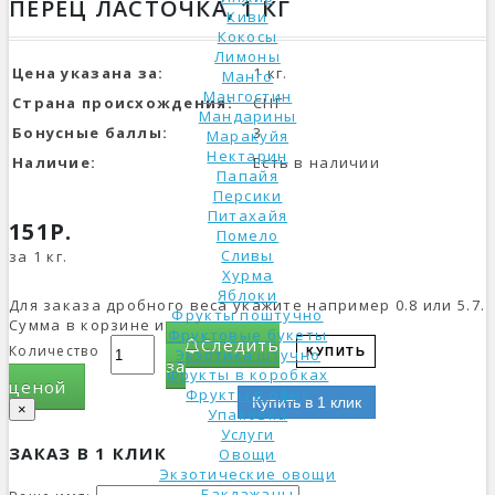
ПЕРЕЦ ЛАСТОЧКА, 1 КГ
Киви
Кокосы
Лимоны
Цена указана за:
1 кг.
Манго
Мангостин
Страна происхождения:
СНГ
Мандарины
Бонусные баллы:
3
Маракуйя
Нектарин
Наличие:
Есть в наличии
Папайя
Персики
Питахайя
151Р.
Помело
Сливы
за 1 кг.
Хурма
Яблоки
Для заказа дробного веса укажите например 0.8 или 5.7.
Фрукты поштучно
Сумма в корзине изменится.
Фруктовые букеты
Следить
Количество
Экзотика штучно
КУПИТЬ
за
Фрукты в коробках
ценой
Фрукты в офис
Купить в 1 клик
×
Упаковка
Услуги
ЗАКАЗ В 1 КЛИК
Овощи
Экзотические овощи
Баклажаны