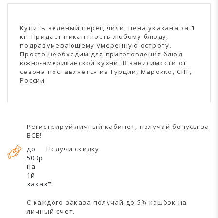
Купить зеленый перец чили, цена указана за 1
кг. Придаст пикантность любому блюду,
подразумевающему умеренную остроту.
Просто необходим для приготовления блюд
южно-американской кухни. В зависимости от
сезона поставляется из Турции, Марокко, СНГ,
России.
Регистрируй личный кабинет, получай бонусы за
ВСЁ!
до
Получи скидку
500р
на
1й
заказ*.
С каждого заказа получай до 5% кэшбэк на
личный счет.