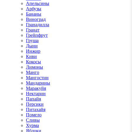
Апельсины
Арбузы
Бананы
Виноград
Гранадилла
Гранат
Грейпфрут
Груша
Дыни
Инжир
Киви
Кокосы
Лимоны
Манго
Мангостин
Мандарины
Маракуйя
Нектарин
Папайя
Персики
Питахайя
Помело
Сливы
Хурма
Яблоки