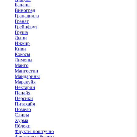
Бананы
Виноград
Гранадилла
Гранат
Грейпфрут
Груша
Дыни
Инжир
Киви
Кокосы
Лимоны
Манго
Мангостин
Мандарины
Маракуйя
Нектарин
Папайя
Персики
Питахайя
Помело
Сливы
Хурма
Яблоки
Фрукты поштучно
Фруктовые букеты