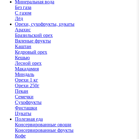
Минеральная вода
Без газа
С газом
Лёд
Орехи, сухофрукты, цукаты
Арахис
Бразильский орех
Вяленые фрукты
Каштан
Кедровый орех
Кешью
Лесной орех
Макадамия
Миндаль
Орехи 1 кг
Орехи 250г
Пекан
Семечки
Сухофрукты
Фисташки
Цукаты
Полезная еда
Консервированные овощи
Консервированные фрукты
Кофе