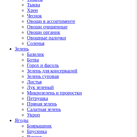
Тыква
Хрен
Чеснок
Овощи в ассортименте
Овощи очищенные
Овощи органик
Овощные палочки
Соленья
Зелень
Базилик
Ботва
Горох и фасоль
Зелень для консерваций
Зелень суповая
Листья
Лук зеленый
Микрозелень и проростки
Петрушка
Пряная зелень
Салатная зелень
Укроп
Ягоды
Боярышник
Брусника
Вишня