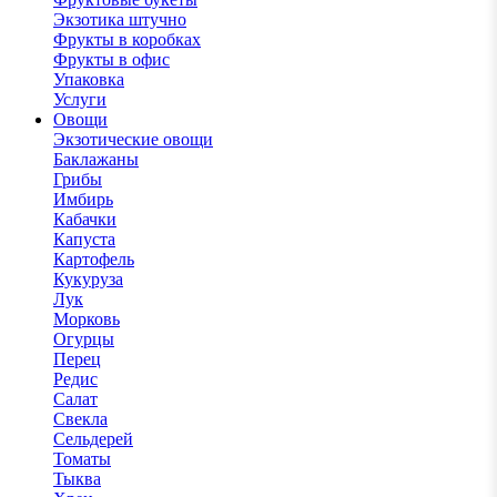
Экзотика штучно
Фрукты в коробках
Фрукты в офис
Упаковка
Услуги
Овощи
Экзотические овощи
Баклажаны
Грибы
Имбирь
Кабачки
Капуста
Картофель
Кукуруза
Лук
Морковь
Огурцы
Перец
Редис
Салат
Свекла
Сельдерей
Томаты
Тыква