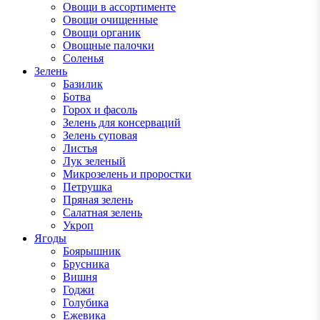
Овощи в ассортименте
Овощи очищенные
Овощи органик
Овощные палочки
Соленья
Зелень
Базилик
Ботва
Горох и фасоль
Зелень для консерваций
Зелень суповая
Листья
Лук зеленый
Микрозелень и проростки
Петрушка
Пряная зелень
Салатная зелень
Укроп
Ягоды
Боярышник
Брусника
Вишня
Годжи
Голубика
Ежевика