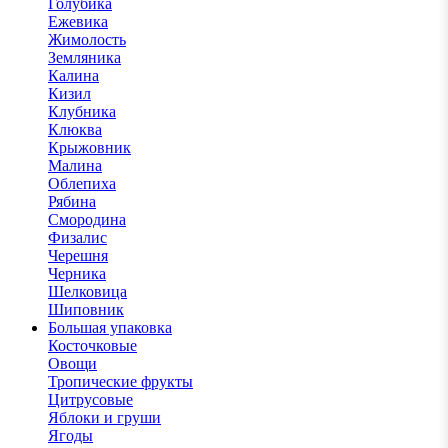
Голубика
Ежевика
Жимолость
Земляника
Калина
Кизил
Клубника
Клюква
Крыжовник
Малина
Облепиха
Рябина
Смородина
Физалис
Черешня
Черника
Шелковица
Шиповник
Большая упаковка
Косточковые
Овощи
Тропические фрукты
Цитрусовые
Яблоки и груши
Ягоды