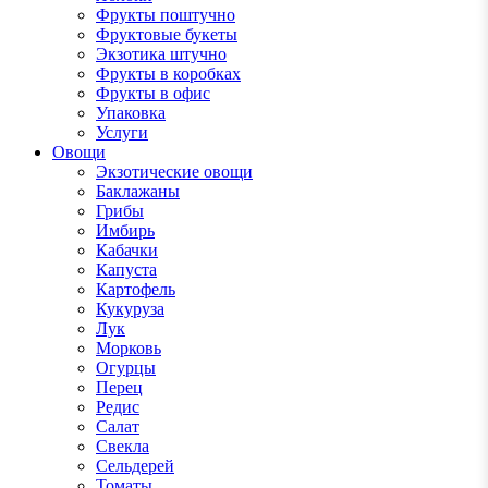
Фрукты поштучно
Фруктовые букеты
Экзотика штучно
Фрукты в коробках
Фрукты в офис
Упаковка
Услуги
Овощи
Экзотические овощи
Баклажаны
Грибы
Имбирь
Кабачки
Капуста
Картофель
Кукуруза
Лук
Морковь
Огурцы
Перец
Редис
Салат
Свекла
Сельдерей
Томаты