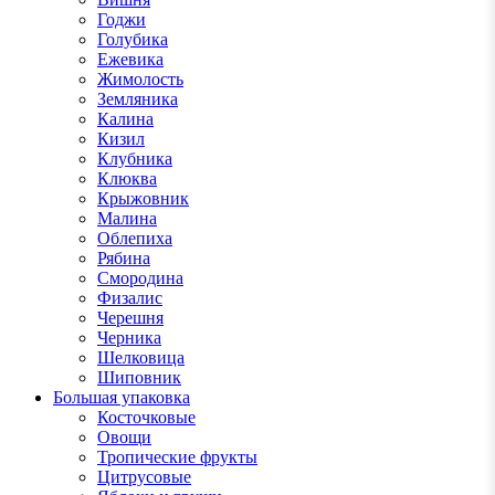
Годжи
Голубика
Ежевика
Жимолость
Земляника
Калина
Кизил
Клубника
Клюква
Крыжовник
Малина
Облепиха
Рябина
Смородина
Физалис
Черешня
Черника
Шелковица
Шиповник
Большая упаковка
Косточковые
Овощи
Тропические фрукты
Цитрусовые