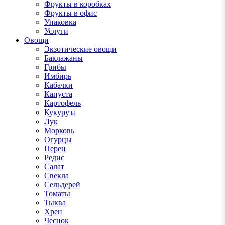
Фрукты в коробках
Фрукты в офис
Упаковка
Услуги
Овощи
Экзотические овощи
Баклажаны
Грибы
Имбирь
Кабачки
Капуста
Картофель
Кукуруза
Лук
Морковь
Огурцы
Перец
Редис
Салат
Свекла
Сельдерей
Томаты
Тыква
Хрен
Чеснок