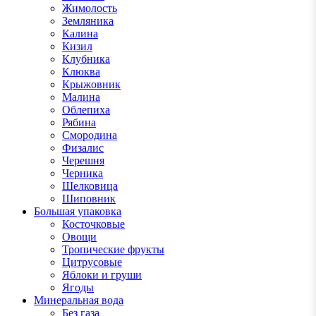
Жимолость
Земляника
Калина
Кизил
Клубника
Клюква
Крыжовник
Малина
Облепиха
Рябина
Смородина
Физалис
Черешня
Черника
Шелковица
Шиповник
Большая упаковка
Косточковые
Овощи
Тропические фрукты
Цитрусовые
Яблоки и груши
Ягоды
Минеральная вода
Без газа