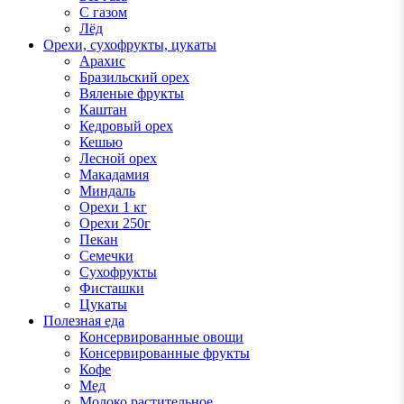
С газом
Лёд
Орехи, сухофрукты, цукаты
Арахис
Бразильский орех
Вяленые фрукты
Каштан
Кедровый орех
Кешью
Лесной орех
Макадамия
Миндаль
Орехи 1 кг
Орехи 250г
Пекан
Семечки
Сухофрукты
Фисташки
Цукаты
Полезная еда
Консервированные овощи
Консервированные фрукты
Кофе
Мед
Молоко растительное