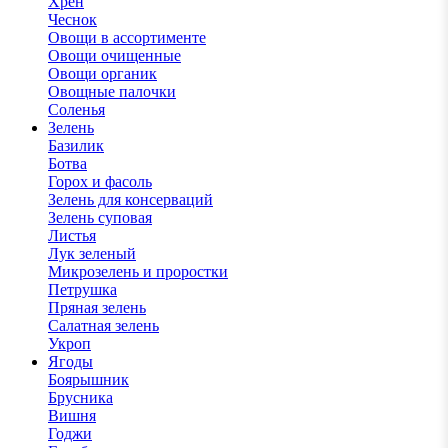
Хрен
Чеснок
Овощи в ассортименте
Овощи очищенные
Овощи органик
Овощные палочки
Соленья
Зелень
Базилик
Ботва
Горох и фасоль
Зелень для консерваций
Зелень суповая
Листья
Лук зеленый
Микрозелень и проростки
Петрушка
Пряная зелень
Салатная зелень
Укроп
Ягоды
Боярышник
Брусника
Вишня
Годжи