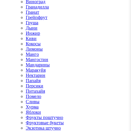
Виноград
Гранадилла
Гранат
Грейпфрут
Груша
Дыни
Инжир
Киви
Кокосы
Лимоны
Манго
Мангостин
Мандарины
Маракуйя
Нектарин
Папайя
Персики
Питахайя
Помело
Сливы
Хурма
Яблоки
Фрукты поштучно
Фруктовые букеты
Экзотика штучно