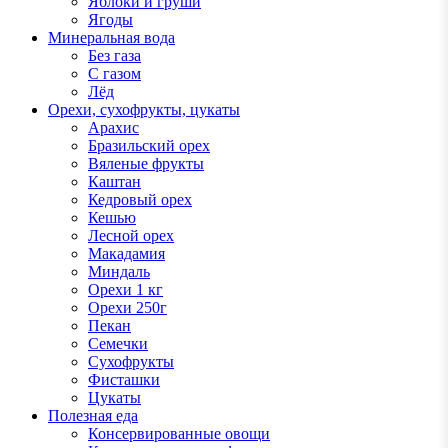
Яблоки и груши
Ягоды
Минеральная вода
Без газа
С газом
Лёд
Орехи, сухофрукты, цукаты
Арахис
Бразильский орех
Вяленые фрукты
Каштан
Кедровый орех
Кешью
Лесной орех
Макадамия
Миндаль
Орехи 1 кг
Орехи 250г
Пекан
Семечки
Сухофрукты
Фисташки
Цукаты
Полезная еда
Консервированные овощи