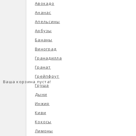
Авокадо
Ананас
Апельсины
Арбузы
Бананы
Виноград
Гранадилла
Гранат
Грейпфрут
Ваша корзина пуста!
Груша
Дыни
Инжир
Киви
Кокосы
Лимоны