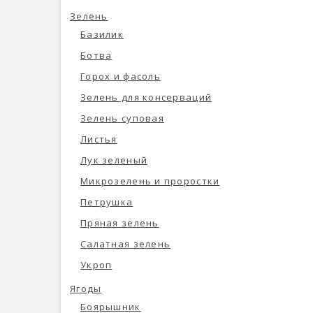
Зелень
Базилик
Ботва
Горох и фасоль
Зелень для консерваций
Зелень суповая
Листья
Лук зеленый
Микрозелень и проростки
Петрушка
Пряная зелень
Салатная зелень
Укроп
Ягоды
Боярышник