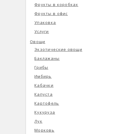
Фрукты в коробках
Фрукты в офис
Упаковка
Услуги
Овощи
Экзотические овощи
Баклажаны
Грибы
Имбирь
Кабачки
Капуста
Картофель
Кукуруза
Лук
Морковь