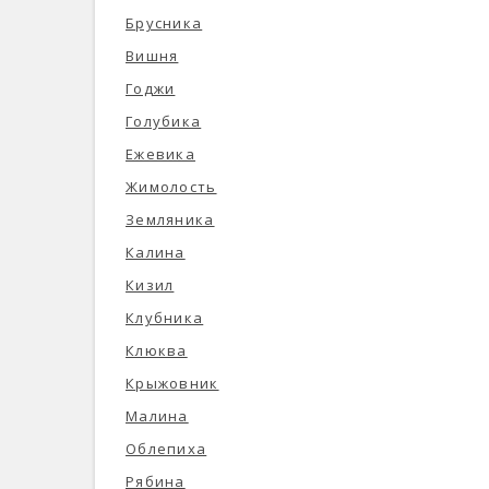
Брусника
Вишня
Годжи
Голубика
Ежевика
Жимолость
Земляника
Калина
Кизил
Клубника
Клюква
Крыжовник
Малина
Облепиха
Рябина