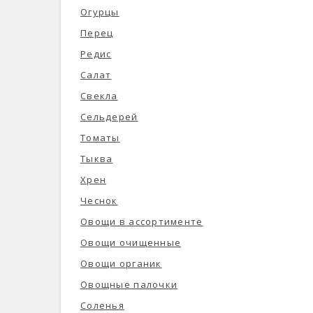
Огурцы
Перец
Редис
Салат
Свекла
Сельдерей
Томаты
Тыква
Хрен
Чеснок
Овощи в ассортименте
Овощи очищенные
Овощи органик
Овощные палочки
Соленья