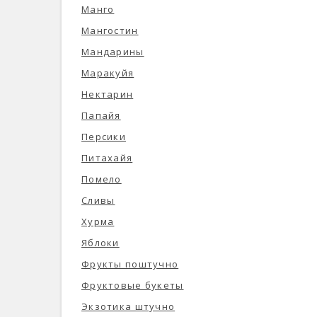
Манго
Мангостин
Мандарины
Маракуйя
Нектарин
Папайя
Персики
Питахайя
Помело
Сливы
Хурма
Яблоки
Фрукты поштучно
Фруктовые букеты
Экзотика штучно