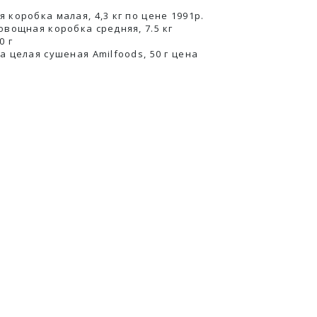
 коробка малая, 4,3 кг по цене 1991р.
овощная коробка средняя, 7.5 кг
0 г
а целая сушеная Amilfoods, 50 г ценa