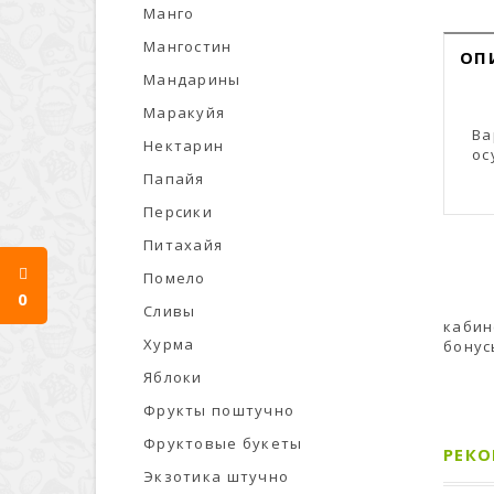
Манго
Мангостин
ОП
Мандарины
Маракуйя
Ва
Нектарин
ос
Папайя
Персики
Питахайя
Помело
0
Сливы
кабин
Хурма
бонус
Яблоки
Фрукты поштучно
Фруктовые букеты
РЕК
Экзотика штучно