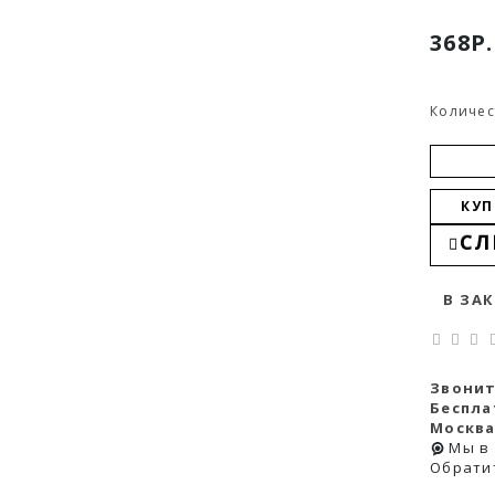
368Р.
Количес
КУП
СЛ
В ЗА
Звонит
Беспла
Москва
Мы в
Обрати