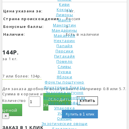
Киви
Кокосы
Цена указана за:
1 кг.
Лимоны
Страна происхождения:
Россия
Манго
Мангостин
Бонусные баллы:
3
Мандарины
Наличие:
Есть в наличии
Маракуйя
Нектарин
Папайя
144Р.
Персики
Питахайя
за 1 кг.
Помело
Сливы
Хурма
7 или более: 134р.
Яблоки
Фрукты поштучно
Фруктовые букеты
Для заказа дробного веса укажите например 0.8 или 5.7.
Экзотика штучно
Сумма в корзине изменится.
Фрукты в коробках
Следить
Количество
КУПИТЬ
Фрукты в офис
за
Упаковка
ценой
Услуги
Купить в 1 клик
×
Овощи
Экзотические овощи
ЗАКАЗ В 1 КЛИК
Баклажаны