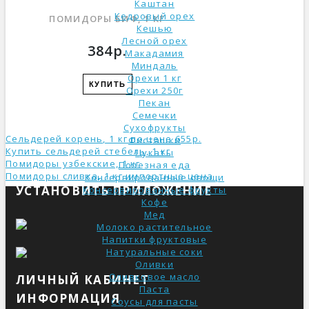
Каштан
Кедровый орех
ПОМИДОРЫ БИФ, 1 КГ
Кешью
Лесной орех
384р.
Макадамия
Миндаль
Орехи 1 кг
КУПИТЬ
Орехи 250г
Пекан
Семечки
Сухофрукты
Сельдерей корень, 1 кг по цене 655р.
Фисташки
Купить сельдерей стебель, 1 кг
Цукаты
Помидоры узбекские, 1 кг
Полезная еда
Помидоры сливка, 1 кг импортные ценa
Консервированные овощи
УСТАНОВИТЬ ПРИЛОЖЕНИЕ
Консервированные фрукты
Кофе
Мед
Молоко растительное
Напитки фруктовые
Натуральные соки
Оливки
Оливковое масло
ЛИЧНЫЙ КАБИНЕТ
Паста
ИНФОРМАЦИЯ
Соусы для пасты