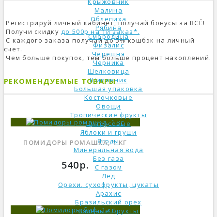
Крыжовник
Малина
Облепиха
Регистрируй личный кабинет, получай бонусы за ВСЁ!
Рябина
Получи скидку
до 500р на 1й заказ*.
Смородина
С каждого заказа получай до 5% кэшбэк на личный
Физалис
счет.
Черешня
Чем больше покупок, тем больше процент накоплений.
Черника
Шелковица
Шиповник
РЕКОМЕНДУЕМЫЕ ТОВАРЫ
Большая упаковка
Косточковые
Овощи
Тропические фрукты
Цитрусовые
Яблоки и груши
Ягоды
ПОМИДОРЫ РОМАШКА, 1 КГ
Минеральная вода
Без газа
540р.
С газом
Лёд
Орехи, сухофрукты, цукаты
Арахис
Бразильский орех
Вяленые фрукты