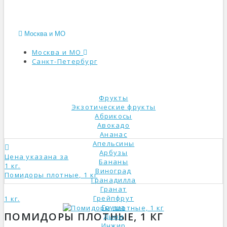
Москва и МО
Москва и МО
Санкт-Петербург
КАТАЛОГ
Фрукты
Экзотические фрукты
Абрикосы
Авокадо
Ананас
Апельсины
Арбузы
Цена указана за
Бананы
1 кг.
Виноград
Помидоры плотные, 1 кг
Гранадилла
Гранат
Грейпфрут
1 кг.
Груша
ПОМИДОРЫ ПЛОТНЫЕ, 1 КГ
Дыни
Инжир