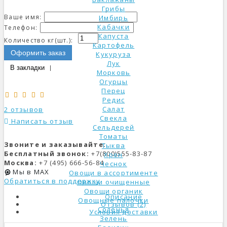
Грибы
Ваше имя:
Имбирь
Кабачки
Телефон:
Капуста
Количество кг(шт.):
Картофель
Оформить заказ
Кукуруза
Лук
В закладки
Морковь
Огурцы
Перец
Редис
Салат
2 отзывов
Свекла
Написать отзыв
Сельдерей
Томаты
Звоните и заказывайте:
Тыква
Бесплатный звонок:
+7(800)555-83-87
Хрен
Москва:
+7 (495) 666-56-84
Чеснок
Мы в MAX
Овощи в ассортименте
Обратиться в поддержку
Овощи очищенные
Овощи органик
Описание
Овощные палочки
Отзывов (2)
Соленья
Условия доставки
Зелень